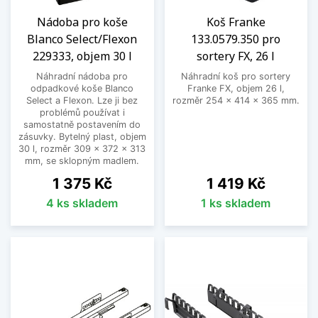
Nádoba pro koše
Koš Franke
Blanco Select/Flexon
133.0579.350 pro
229333, objem 30 l
sortery FX, 26 l
Náhradní nádoba pro
Náhradní koš pro sortery
odpadkové koše Blanco
Franke FX, objem 26 l,
Select a Flexon. Lze ji bez
rozměr 254 x 414 x 365 mm.
problémů používat i
samostatně postavením do
zásuvky. Bytelný plast, objem
30 l, rozměr 309 x 372 x 313
mm, se sklopným madlem.
Cena
Cena
1 375 Kč
1 419 Kč
4 ks skladem
1 ks skladem