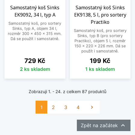
Samostatný koš Sinks
Samostatný koš Sinks
EK9092, 34 l, typ A
EK9138, 5 l, pro sortery
Practiko
Samostatný koš, pro sortery
Sinks, typ A, objem 34 l,
Samostatný koš, pro sortery
rozměr 300 x 450 x 315 mm.
Sinks, typ B (pro sortery
Dá se použít i samostatně.
Practiko), objem 5 l, rozměr
150 x 220 x 226 mm. Dá se
použít i samostatně.
Cena
Cena
729 Kč
199 Kč
2 ks skladem
1 ks skladem
Zobrazuji 1. - 24. z celkem 87 produktů
Další
1
2
3
4


Zpět na začátek