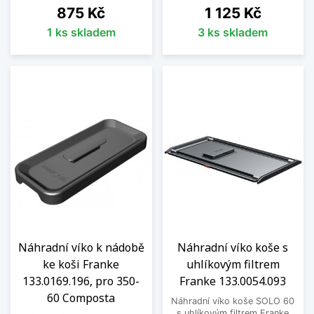
Cena
Cena
875 Kč
1 125 Kč
1 ks skladem
3 ks skladem
Náhradní víko k nádobě
Náhradní víko koše s
ke koši Franke
uhlíkovým filtrem
133.0169.196, pro 350-
Franke 133.0054.093
60 Composta
Náhradní víko koše SOLO 60
s uhlíkovým filtrem Franke