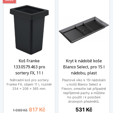
Koš Franke
Kryt k nádobě koše
133.0579.463 pro
Blanco Select, pro 15 l
sortery FX, 11 l
nádobu, plast
Náhradní koš pro sortery
Plastové víko k 15l nádobám
Franke FX, objem 11 l, rozměr
u košů Blanco Select a
254 x 206 x 365 mm.
Flexon, omezíte tak případné
nepříjemné pachy a můžete
ho použít i k položení
drobných předmětů.
Běžná cena
Cena
Cena
817 Kč
531 Kč
1 089 Kč