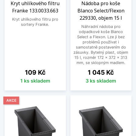
Kryt uhlíkového filtru
Nádoba pro koše
Franke 133.0033.663
Blanco Select/Flexon
229330, objem 15 l
Kryt uhlíkového filtru pro
sortery Franke.
Náhradní nádoba pro
odpadkové koše Blanco
Select a Flexon. Lze ji bez
problémů používat i
samostatně postavením do
zásuvky. Bytelný plast, objem
15 l, rozměr 172 x 372 x 313
mm, se sklopným madlem.
Cena
Cena
109 Kč
1 045 Kč
1 ks skladem
3 ks skladem
AKCE