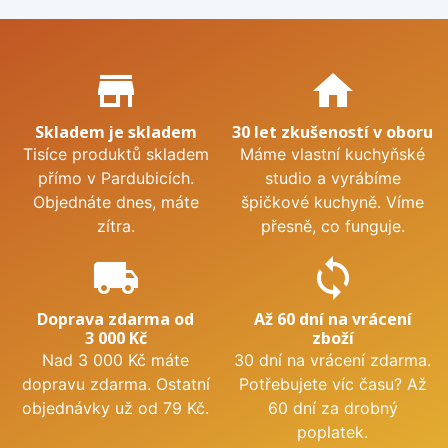
Proč nakupovat u nás?
store_mall_directory
home
Skladem je skladem
30 let zkušeností v oboru
Tisíce produktů skladem
Máme vlastní kuchyňské
přímo v Pardubicích.
studio a vyrábíme
Objednáte dnes, máte
špičkové kuchyně. Víme
zítra.
přesně, co funguje.
local_shipping
sync
Doprava zdarma od
Až 60 dní na vrácení
3 000 Kč
zboží
Nad 3 000 Kč máte
30 dní na vrácení zdarma.
dopravu zdarma. Ostatní
Potřebujete víc času? Až
objednávky už od 79 Kč.
60 dní za drobný
poplatek.