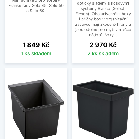
Náhradní tělo pro sortery
opticky sladěný s košovými
Franke řady Solo 45, Solo 50
systémy Blanco (Select,
a Solo 60.
Flexon). Oba univerzální boxy
i příčný box v organizační
zásuvce mají zkosené hrany a
jsou odolné pro mytí v myčce
nádobí. Boxy...
Cena
Cena
1 849 Kč
2 970 Kč
1 ks skladem
2 ks skladem