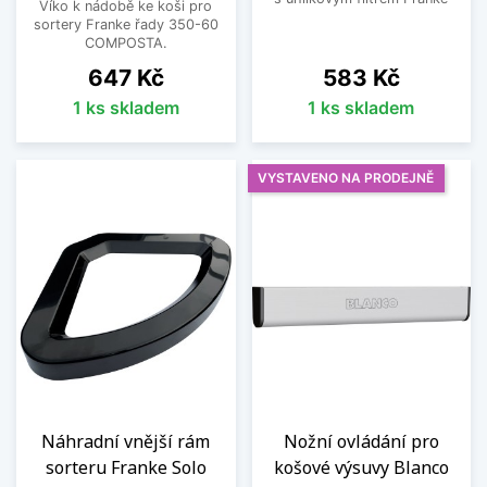
Víko k nádobě ke koši pro
sortery Franke řady 350-60
COMPOSTA.
Cena
Cena
647 Kč
583 Kč
1 ks skladem
1 ks skladem
VYSTAVENO NA PRODEJNĚ
Náhradní vnější rám
Nožní ovládání pro
sorteru Franke Solo
košové výsuvy Blanco