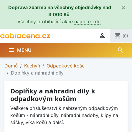
×
Doprava zdarma na všechny objednávky nad
3 000 Kč.
Všechny probíhající akce
najdete zde
.

shopping_cart
(0)
search

MENU
Domů
Kuchyň
Odpadkové koše
Doplňky a náhradní díly
Doplňky a náhradní díly k
odpadkovým košům
Veškeré příslušenství k nabízeným odpadkovým
košům - náhradní díly, náhradní nádoby, klipy na
sáčky, víka košů a další.