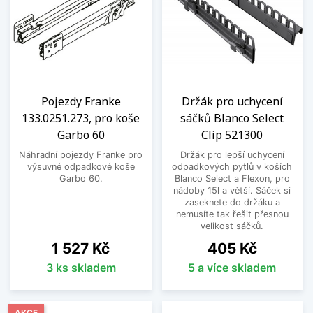
Pojezdy Franke
Držák pro uchycení
133.0251.273, pro koše
sáčků Blanco Select
Garbo 60
Clip 521300
Náhradní pojezdy Franke pro
Držák pro lepší uchycení
výsuvné odpadkové koše
odpadkových pytlů v koších
Garbo 60.
Blanco Select a Flexon, pro
nádoby 15l a větší. Sáček si
zaseknete do držáku a
nemusíte tak řešit přesnou
velikost sáčků.
Cena
Cena
1 527 Kč
405 Kč
3 ks skladem
5 a více skladem
AKCE