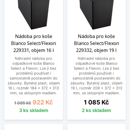
Nádoba pro koše
Nádoba pro koše
Blanco Select/Flexon
Blanco Select/Flexon
229331, objem 16 l
229332, objem 19 l
Náhradní nádoba pro
Náhradní nádoba pro
odpadkové koše Blanco
odpadkové koše Blanco
Select a Flexon. Lze ji bez
Select a Flexon. Lze ji bez
problémů používat i
problémů používat i
samostatně postavením do
samostatně postavením do
zásuvky. Bytelný plast, objem
zásuvky. Bytelný plast, objem
16 l, rozměr 184 x 372 x 313
19 l, rozměr 209 x 372 x 313
mm, se sklopným madlem.
mm, se sklopným madlem.
Běžná cena
Cena
Cena
922 Kč
1 085 Kč
1 085 Kč
3 ks skladem
2 ks skladem