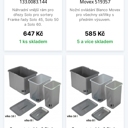
133.0083.144
Movex 519357
Náhradní vnější rám pro
Nožní ovládání Blanco Movex
dřezy Solo pro sortery
pro všechny skříňky s
Franke řady Solo 45, Solo 50
předním výsuvem.
a Solo 60.
Cena
Cena
647 Kč
585 Kč
1 ks skladem
5 a více skladem