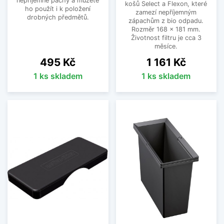
nepříjemné pachy a můžete
košů Select a Flexon, které
ho použít i k položení
zamezí nepříjemným
drobných předmětů.
zápachům z bio odpadu.
Rozměr 168 x 181 mm.
Životnost filtru je cca 3
měsíce.
Cena
Cena
495 Kč
1 161 Kč
1 ks skladem
1 ks skladem