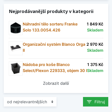
Nejprodávanější produkty v kategorii
Náhradní tělo sorteru Franke
1 849 Kč
Solo 133.0054.426
Skladem
Organizační systém Blanco Orga
2 970 Kč
II
Skladem
Nádoba pro koše Blanco
1 375 Kč
Select/Flexon 229333, objem 30 l
Skladem
Zobrazit další
filter_list
Filtruj