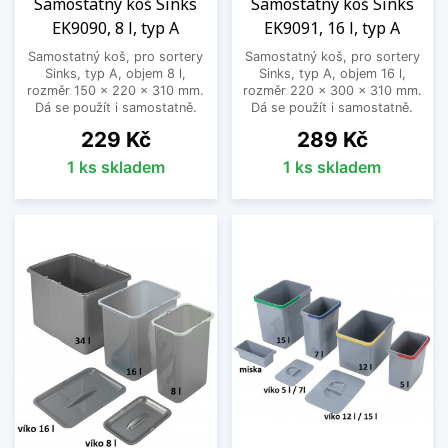
Samostatný koš Sinks
Samostatný koš Sinks
EK9090, 8 l, typ A
EK9091, 16 l, typ A
Samostatný koš, pro sortery
Samostatný koš, pro sortery
Sinks, typ A, objem 8 l,
Sinks, typ A, objem 16 l,
rozměr 150 x 220 x 310 mm.
rozměr 220 x 300 x 310 mm.
Dá se použít i samostatně.
Dá se použít i samostatně.
Cena
Cena
229 Kč
289 Kč
1 ks skladem
1 ks skladem