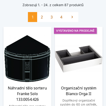
Zobrazuji 1. - 24. z celkem 87 produktů
Další
1
2
3
4

VYSTAVENO NA PRODEJNĚ
Náhradní tělo sorteru
Organizační systém
Franke Solo
Blanco Orga II
133.0054.426
Doplňkový organizační
systém do 60 cm skříněk,