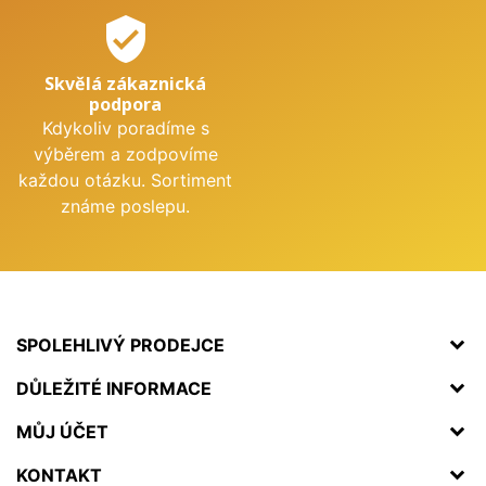
verified_user
Skvělá zákaznická
podpora
Kdykoliv poradíme s
výběrem a zodpovíme
každou otázku. Sortiment
známe poslepu.
SPOLEHLIVÝ PRODEJCE
DŮLEŽITÉ INFORMACE
MŮJ ÚČET
KONTAKT