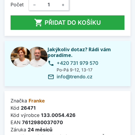
Počet
−
+

PŘIDAT DO KOŠÍKU
Jakýkoliv dotaz? Rádi vám
poradíme.
+420 731 979 570
phone
Po-Pá 9-12, 13-17
info@trendo.cz
mail_outline
Značka
Franke
Kód
26471
Kód výrobce
133.0054.426
EAN
7612980037070
Záruka
24 měsíců