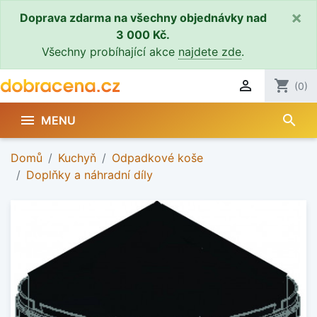
×
Doprava zdarma na všechny objednávky nad
3 000 Kč.
Všechny probíhající akce
najdete zde
.

shopping_cart
(0)
search

MENU
Domů
Kuchyň
Odpadkové koše
Doplňky a náhradní díly