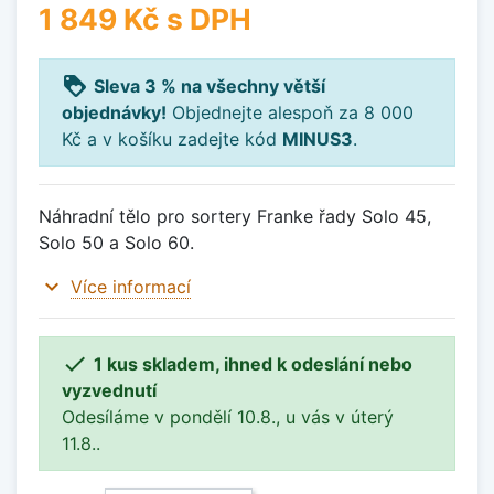
1 849 Kč
s DPH
loyalty
Sleva 3 % na všechny větší
objednávky!
Objednejte alespoň za 8 000
Kč a v košíku zadejte kód
MINUS3
.
Náhradní tělo pro sortery Franke řady Solo 45,
Solo 50 a Solo 60.
expand_more
Více informací

1 kus skladem, ihned k odeslání nebo
vyzvednutí
Odesíláme v pondělí 10.8., u vás v úterý
11.8..