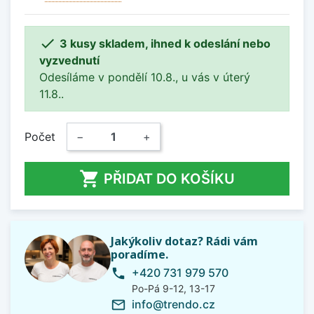

3 kusy skladem, ihned k odeslání nebo
vyzvednutí
Odesíláme v pondělí 10.8., u vás v úterý
11.8..
Počet
−
+

PŘIDAT DO KOŠÍKU
Jakýkoliv dotaz? Rádi vám
poradíme.
+420 731 979 570
phone
Po-Pá 9-12, 13-17
info@trendo.cz
mail_outline