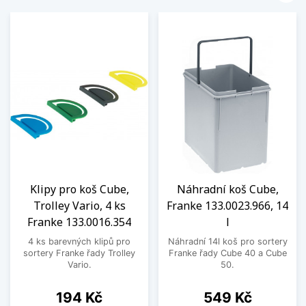
Klipy pro koš Cube,
Náhradní koš Cube,
Trolley Vario, 4 ks
Franke 133.0023.966, 14
Franke 133.0016.354
l
4 ks barevných klipů pro
Náhradní 14l koš pro sortery
sortery Franke řady Trolley
Franke řady Cube 40 a Cube
Vario.
50.
Cena
Cena
194 Kč
549 Kč