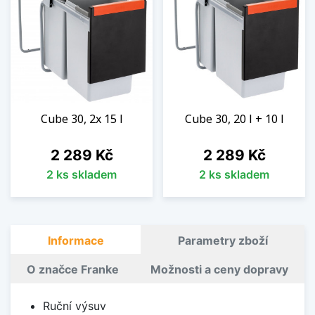
Cube 30, 2x 15 l
Cube 30, 20 l + 10 l
Cena
Cena
2 289 Kč
2 289 Kč
2 ks skladem
2 ks skladem
Informace
Parametry zboží
O značce Franke
Možnosti a ceny dopravy
Ruční výsuv