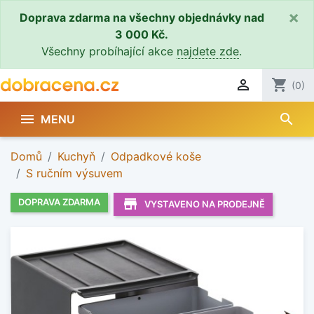
×
Doprava zdarma na všechny objednávky nad
3 000 Kč.
Všechny probíhající akce
najdete zde
.

shopping_cart
(0)
search

MENU
Domů
Kuchyň
Odpadkové koše
S ručním výsuvem
store_mall_directory
DOPRAVA ZDARMA
VYSTAVENO NA PRODEJNĚ