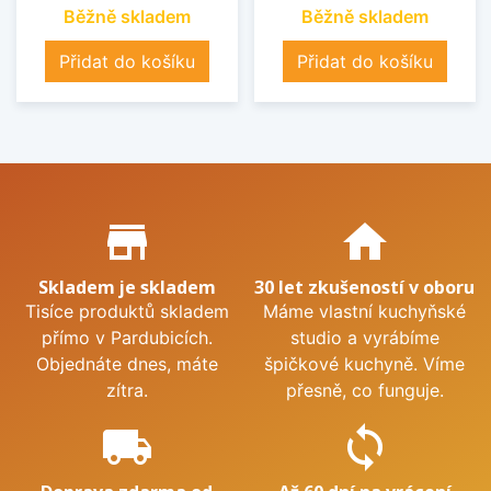
Běžně skladem
Běžně skladem
Přidat do košíku
Přidat do košíku
Proč nakupovat u nás?
store_mall_directory
home
Skladem je skladem
30 let zkušeností v oboru
Tisíce produktů skladem
Máme vlastní kuchyňské
přímo v Pardubicích.
studio a vyrábíme
Objednáte dnes, máte
špičkové kuchyně. Víme
zítra.
přesně, co funguje.
local_shipping
sync