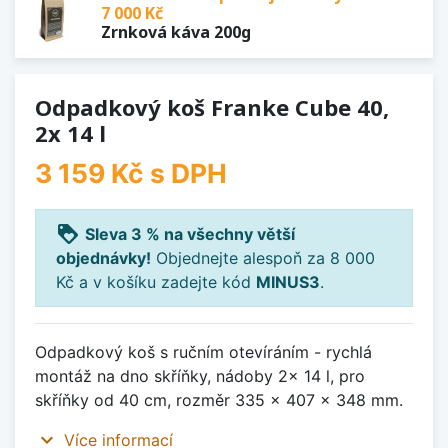
7 000 Kč
Zrnková káva 200g
Odpadkový koš Franke Cube 40,
2x 14 l
3 159 Kč
s DPH
loyalty
Sleva 3 % na všechny větší
objednávky!
Objednejte alespoň za 8 000
Kč a v košíku zadejte kód
MINUS3
.
Odpadkový koš s ručním otevíráním - rychlá
montáž na dno skříňky, nádoby 2x 14 l, pro
skříňky od 40 cm, rozměr 335 x 407 x 348 mm.
expand_more
Více informací