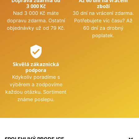
Doprava zdarma od
Až 60 dní na vrácení
3 000 Kč
zboží
Nad 3 000 Kč máte
30 dní na vrácení zdarma.
dopravu zdarma. Ostatní
Potřebujete víc času? Až
objednávky už od 79 Kč.
60 dní za drobný
poplatek.
verified_user
Skvělá zákaznická
podpora
Kdykoliv poradíme s
výběrem a zodpovíme
každou otázku. Sortiment
známe poslepu.