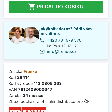

PŘIDAT DO KOŠÍKU
Jakýkoliv dotaz? Rádi vám
poradíme.
+420 731 979 570
phone
Po-Pá 9-12, 13-17
info@trendo.cz
mail_outline
Značka
Franke
Kód
26414
Kód výrobce
112.0305.363
EAN
7612409000647
Záruka
24 měsíců
Zboží pochází z oficiální distribuce pro ČR