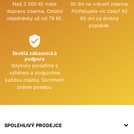
Nad 3 000 Kč máte
30 dní na vrácení zdarma.
dopravu zdarma. Ostatní
Potřebujete víc času? Až
objednávky už od 79 Kč.
60 dní za drobný
poplatek.
verified_user
Skvělá zákaznická
podpora
Kdykoliv poradíme s
výběrem a zodpovíme
každou otázku. Sortiment
známe poslepu.
SPOLEHLIVÝ PRODEJCE