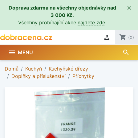
×
Doprava zdarma na všechny objednávky nad
3 000 Kč.
Všechny probíhající akce
najdete zde
.

shopping_cart
(0)
search

MENU
Domů
Kuchyň
Kuchyňské dřezy
Doplňky a příslušenství
Příchytky