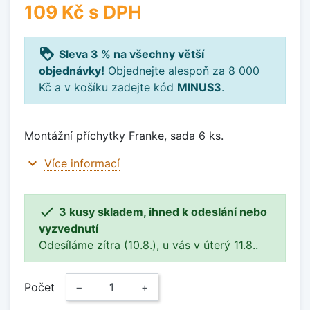
109 Kč
s DPH
loyalty
Sleva 3 % na všechny větší
objednávky!
Objednejte alespoň za 8 000
Kč a v košíku zadejte kód
MINUS3
.
Montážní příchytky Franke, sada 6 ks.
expand_more
Více informací

3 kusy skladem, ihned k odeslání nebo
vyzvednutí
Odesíláme zítra (10.8.), u vás v úterý 11.8..
Počet
−
+