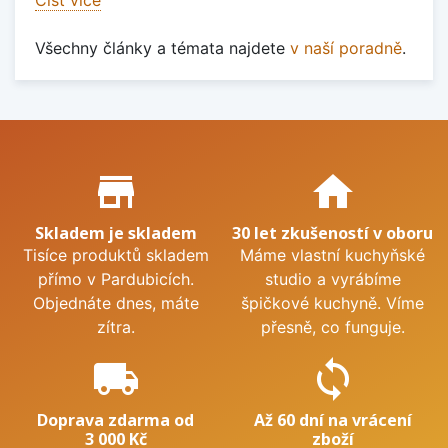
Všechny články a témata najdete
v naší poradně
.
Proč nakupovat u nás?
store_mall_directory
home
Skladem je skladem
30 let zkušeností v oboru
Tisíce produktů skladem
Máme vlastní kuchyňské
přímo v Pardubicích.
studio a vyrábíme
Objednáte dnes, máte
špičkové kuchyně. Víme
zítra.
přesně, co funguje.
local_shipping
sync
Doprava zdarma od
Až 60 dní na vrácení
3 000 Kč
zboží