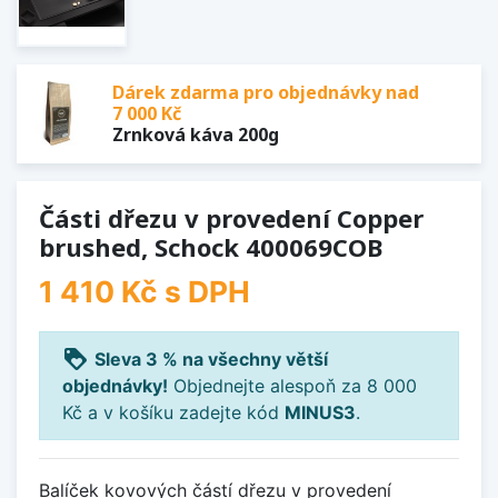
Dárek zdarma pro objednávky nad
7 000 Kč
Zrnková káva 200g
Části dřezu v provedení Copper
brushed, Schock 400069COB
1 410 Kč
s DPH
loyalty
Sleva 3 % na všechny větší
objednávky!
Objednejte alespoň za 8 000
Kč a v košíku zadejte kód
MINUS3
.
Balíček kovových částí dřezu v provedení