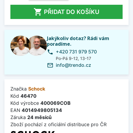

PŘIDAT DO KOŠÍKU
Jakýkoliv dotaz? Rádi vám
poradíme.
+420 731 979 570
phone
Po-Pá 9-12, 13-17
info@trendo.cz
mail_outline
Značka
Schock
Kód
46470
Kód výrobce
400069COB
EAN
4014949805134
Záruka
24 měsíců
Zboží pochází z oficiální distribuce pro ČR