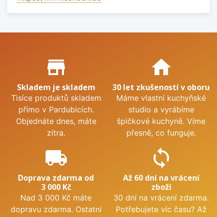
Proč nakupovat u nás?
store_mall_directory
home
Skladem je skladem
30 let zkušeností v oboru
Tisíce produktů skladem
Máme vlastní kuchyňské
přímo v Pardubicích.
studio a vyrábíme
Objednáte dnes, máte
špičkové kuchyně. Víme
zítra.
přesně, co funguje.
local_shipping
sync
Doprava zdarma od
Až 60 dní na vrácení
3 000 Kč
zboží
Nad 3 000 Kč máte
30 dní na vrácení zdarma.
dopravu zdarma. Ostatní
Potřebujete víc času? Až