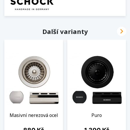

Další varianty
Masivní nerezová ocel
Puro
Cena
Cena