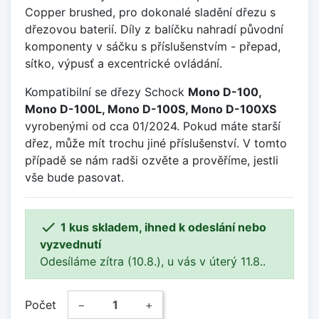
Copper brushed, pro dokonalé sladění dřezu s
dřezovou baterií. Díly z balíčku nahradí původní
komponenty v sáčku s příslušenstvím - přepad,
sítko, výpusť a excentrické ovládání.
Kompatibilní se dřezy Schock
Mono D-100,
Mono D-100L, Mono D-100S, Mono D-100XS
vyrobenými od cca 01/2024. Pokud máte starší
dřez, může mít trochu jiné příslušenství. V tomto
případě se nám radši ozvěte a prověříme, jestli
vše bude pasovat.

1 kus skladem, ihned k odeslání nebo
vyzvednutí
Odesíláme zítra (10.8.), u vás v úterý 11.8..
Počet
−
+