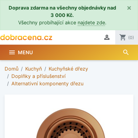
×
Doprava zdarma na všechny objednávky nad
3 000 Kč.
Všechny probíhající akce
najdete zde
.

shopping_cart
(0)
search

MENU
Domů
Kuchyň
Kuchyňské dřezy
Doplňky a příslušenství
Alternativní komponenty dřezu