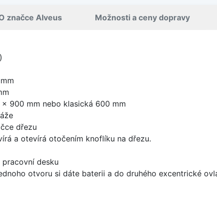
O značce Alveus
Možnosti a ceny dopravy
)
0 mm
 mm
0 x 900 mm nebo klasická 600 mm
táže
ičce dřezu
írá a otevírá otočením knoflíku na dřezu.
d pracovní desku
ednoho otvoru si dáte baterii a do druhého excentrické ovl