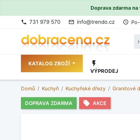
Doprava zdarma na 
731 979 570
info@trendo.cz
Po-
phone
mail_outline
access_time
flash_on
KATALOG ZBOŽÍ
VÝPRODEJ
Domů
Kuchyň
Kuchyňské dřezy
Granitové 
local_offer
DOPRAVA ZDARMA
AKCE