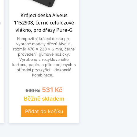
Krájecí deska Alveus
á
1152908, černé celulózové
vlákno, pro dřezy Pure-G
Kompozitní krájecí deska pro
vybrané modely dřezů Alveus,
,
rozměr 470 x 230 x 6 mm, černé
provedení, gumové nožičky.
Vyrobeno z recyklovaného
kartonu, papíru a pilin spojených s
přírodní pryskyřicí - dokonalá
kombinace...
Běžná cena
Cena
531 Kč
590 Kč
Běžně skladem
Přidat do košíku