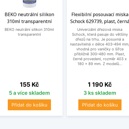
BEKO neutrální silikon
Flexibilní posouvací miska
310ml transparentní
Schock 629739, plast, čern
BEKO neutrální silikon 310ml
Univerzální dřezová miska
transparentní
Schock, která pasuje do většiny
dřezů na trhu. Je posuvná a
nastavitelná v délce 403–494 mm
vhodná pro vaničky o šířce
přibližně 300–480 mm. Plast,
černé provedení, rozměr 403 x
180 x 89 mm. Z modelů...
Cena
Cena
155 Kč
1 190 Kč
5 a více skladem
3 ks skladem
Přidat do košíku
Přidat do košíku