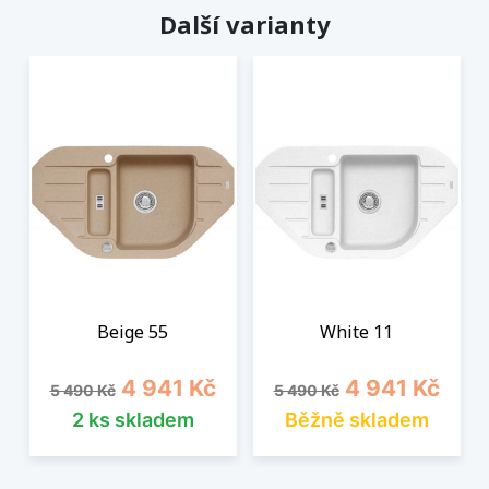
Další varianty
Beige 55
White 11
Běžná cena
Cena
Běžná cena
Cena
4 941 Kč
4 941 Kč
5 490 Kč
5 490 Kč
2 ks skladem
Běžně skladem