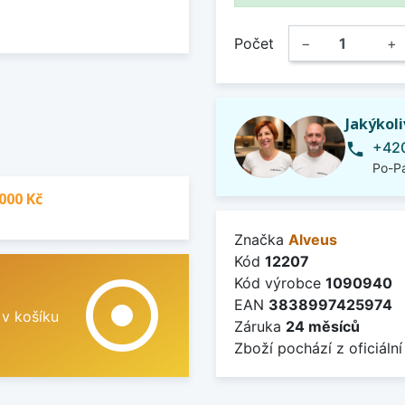
Počet
−
+
Jakýkol
+420
phone
Po-Pá
000 Kč
Značka
Alveus
Kód
12207
adjust
Kód výrobce
1090940
EAN
3838997425974
 v košíku
Záruka
24 měsíců
Zboží pochází z oficiální