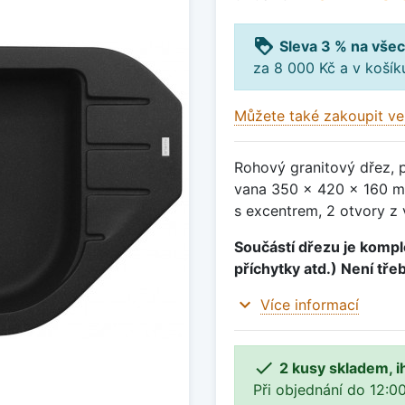
loyalty
Sleva 3 % na všec
za 8 000 Kč a v koší
Můžete také zakoupit ve
Rohový granitový dřez, 
vana 350 x 420 x 160 m
s excentrem, 2 otvory z 
Součástí dřezu je komple
příchytky atd.) Není tře
expand_more
Více informací

2 kusy skladem, i
Při objednání do 12:00