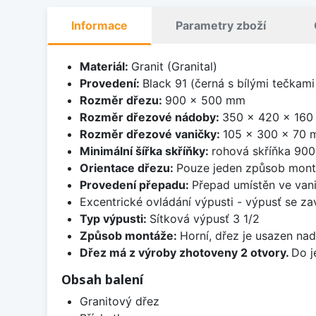
Informace
Parametry zboží
Materiál:
Granit (Granital)
Provedení:
Black 91 (černá s bílými tečkami
Rozměr dřezu:
900 x 500 mm
Rozměr dřezové nádoby:
350 x 420 x 16
Rozměr dřezové vaničky:
105 x 300 x 70
Minimální šířka skříňky:
rohová skříňka 90
Orientace dřezu:
Pouze jeden způsob mon
Provedení přepadu:
Přepad umístěn ve van
Excentrické ovládání výpusti - výpusť se zav
Typ výpusti:
Sítková výpusť 3 1/2
Způsob montáže:
Horní, dřez je usazen na
Dřez má z výroby zhotoveny 2 otvory.
Do j
Obsah balení
Granitový dřez