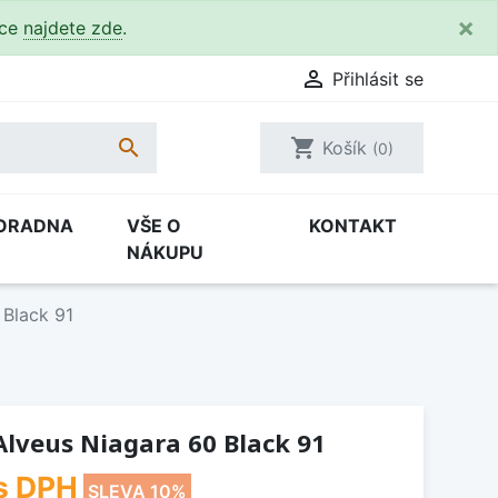
×
kce
najdete zde
.

Přihlásit se

shopping_cart
Košík
(0)
ORADNA
VŠE O
KONTAKT
NÁKUPU
 Black 91
lveus Niagara 60 Black 91
s DPH
SLEVA 10%