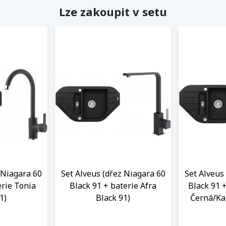
Lze zakoupit v setu
 Niagara 60
Set Alveus (dřez Niagara 60
Set Alveus
erie Tonia
Black 91 + baterie Afra
Black 91 
1)
Black 91)
Černá/Ka