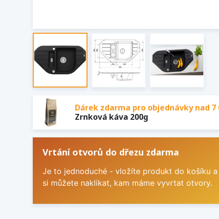
Dárek zdarma pro objednávky nad 7 
Zrnková káva 200g
Vrtání otvorů do dřezu zdarma
Je to jednoduché - vložíte produkt do košíku a
si můžete naklikat, kam máme vyvrtat otvory.