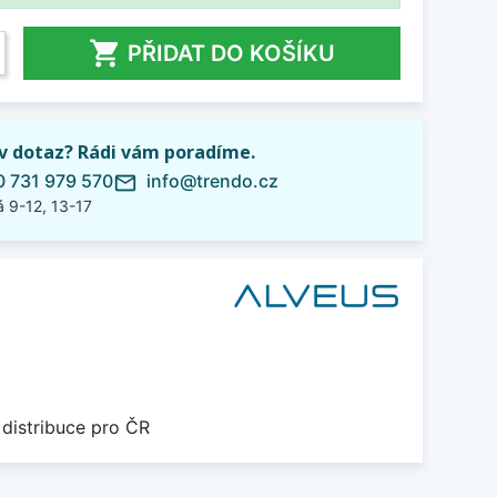

PŘIDAT DO KOŠÍKU
iv dotaz? Rádi vám poradíme.
 731 979 570
info@trendo.cz
mail_outline
 9-12, 13-17
 distribuce pro ČR