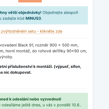
hny větší objednávky!
Objednejte alespoň
ku zadejte kód
MINUS3
.
 zvýhodněném setu - klikněte zde
provedení Black 91, rozměr 900 x 500 mm,
m, horní montáž, do rohové skříňky 90x90 cm,
výroby.
tní příslušenství k montáži. (výpusť, sifon,
ba nic dokupovat.
hned k odeslání nebo vyzvednutí
 odesíláme ještě dnes, u vás v pondělí 10.8..