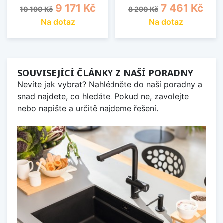
Běžná cena
Cena
Běžná cena
Cena
9 171 Kč
7 461 Kč
10 190 Kč
8 290 Kč
Na dotaz
Na dotaz
SOUVISEJÍCÍ ČLÁNKY Z NAŠÍ PORADNY
Nevíte jak vybrat? Nahlédněte do naší poradny a
snad najdete, co hledáte. Pokud ne, zavolejte
nebo napište a určitě najdeme řešení.