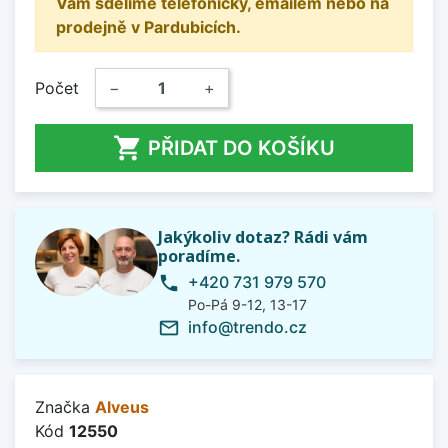
Vám sdělíme telefonicky, emailem nebo na
prodejně v Pardubicích.
Počet
−
+

PŘIDAT DO KOŠÍKU
Jakýkoliv dotaz? Rádi vám
poradíme.
+420 731 979 570
phone
Po-Pá 9-12, 13-17
info@trendo.cz
mail_outline
Značka
Alveus
Kód
12550