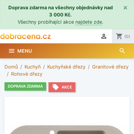
×
Doprava zdarma na všechny objednávky nad
3 000 Kč.
Všechny probíhající akce
najdete zde
.

shopping_cart
(0)
search

MENU
Domů
Kuchyň
Kuchyňské dřezy
Granitové dřezy
Rohové dřezy
local_offer
DOPRAVA ZDARMA
AKCE