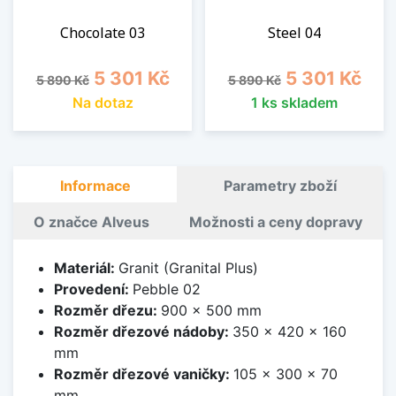
Chocolate 03
Steel 04
Běžná cena
Cena
Běžná cena
Cena
5 301 Kč
5 301 Kč
5 890 Kč
5 890 Kč
Na dotaz
1 ks skladem
Informace
Parametry zboží
O značce Alveus
Možnosti a ceny dopravy
Materiál:
Granit (Granital Plus)
Provedení:
Pebble 02
Rozměr dřezu:
900 x 500 mm
Rozměr dřezové nádoby:
350 x 420 x 160
mm
Rozměr dřezové vaničky:
105 x 300 x 70
mm