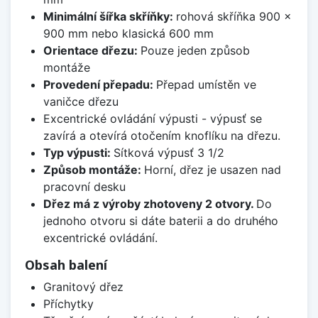
Minimální šířka skříňky:
rohová skříňka 900 x
900 mm nebo klasická 600 mm
Orientace dřezu:
Pouze jeden způsob
montáže
Provedení přepadu:
Přepad umístěn ve
vaničce dřezu
Excentrické ovládání výpusti - výpusť se
zavírá a otevírá otočením knoflíku na dřezu.
Typ výpusti:
Sítková výpusť 3 1/2
Způsob montáže:
Horní, dřez je usazen nad
pracovní desku
Dřez má z výroby zhotoveny 2 otvory.
Do
jednoho otvoru si dáte baterii a do druhého
excentrické ovládání.
Obsah balení
Granitový dřez
Příchytky