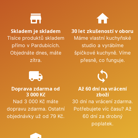
Proč nakupovat u nás?
store_mall_directory
home
Skladem je skladem
30 let zkušeností v oboru
Tisíce produktů skladem
Máme vlastní kuchyňské
přímo v Pardubicích.
studio a vyrábíme
Objednáte dnes, máte
špičkové kuchyně. Víme
zítra.
přesně, co funguje.
local_shipping
sync
Doprava zdarma od
Až 60 dní na vrácení
3 000 Kč
zboží
Nad 3 000 Kč máte
30 dní na vrácení zdarma.
dopravu zdarma. Ostatní
Potřebujete víc času? Až
objednávky už od 79 Kč.
60 dní za drobný
poplatek.