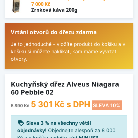
7 000 Kč
Zrnková káva 200g
Vrtání otvorů do dřezu zdarma
Je to jednoduché - vložíte produkt do košíku a v
košíku si můžete naklikat, kam máme vyvrtat
otvory.
Kuchyňský dřez Alveus Niagara
60 Pebble 02
5 301 Kč
s DPH
SLEVA 10%
5 890 Kč
loyalty
Sleva 3 % na všechny větší
objednávky!
Objednejte alespoň za 8 000
Kč a v košíku zadejte kód
MINUS3
.