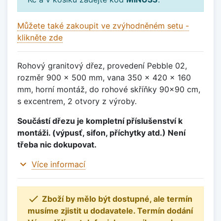
Můžete také zakoupit ve zvýhodněném setu -
klikněte zde
Rohový granitový dřez, provedení Pebble 02,
rozměr 900 x 500 mm, vana 350 x 420 x 160
mm, horní montáž, do rohové skříňky 90x90 cm,
s excentrem, 2 otvory z výroby.
Součástí dřezu je kompletní příslušenství k
montáži. (výpusť, sifon, příchytky atd.) Není
třeba nic dokupovat.
expand_more
Více informací

Zboží by mělo být dostupné, ale termín
musíme zjistit u dodavatele. Termín dodání