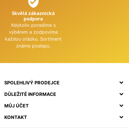
verified_user
Skvělá zákaznická
podpora
Kdykoliv poradíme s
výběrem a zodpovíme
každou otázku. Sortiment
známe poslepu.
SPOLEHLIVÝ PRODEJCE
DŮLEŽITÉ INFORMACE
MŮJ ÚČET
KONTAKT