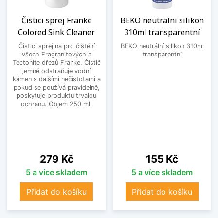
Čisticí sprej Franke
BEKO neutrální silikon
Colored Sink Cleaner
310ml transparentní
Čisticí sprej na pro čištění
BEKO neutrální silikon 310ml
všech Fragranitových a
transparentní
Tectonite dřezů Franke. Čistič
jemně odstraňuje vodní
kámen s dalšími nečistotami a
pokud se používá pravidelně,
poskytuje produktu trvalou
ochranu. Objem 250 ml.
Cena
Cena
279 Kč
155 Kč
5 a více skladem
5 a více skladem
Přidat do košíku
Přidat do košíku