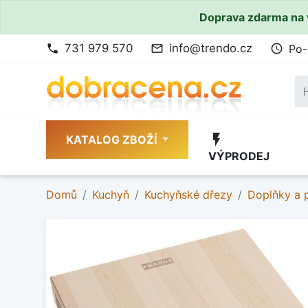
Doprava zdarma na 
731 979 570
info@trendo.cz
Po-
phone
mail_outline
access_time
flash_on
KATALOG ZBOŽÍ
VÝPRODEJ
Domů
Kuchyň
Kuchyňské dřezy
Doplňky a p