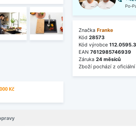
Po-Pá
Značka
Franke
Kód
28573
Kód výrobce
112.0595.
EAN
7612985746939
Záruka
24 měsíců
Zboží pochází z oficiální
000 Kč
opravy