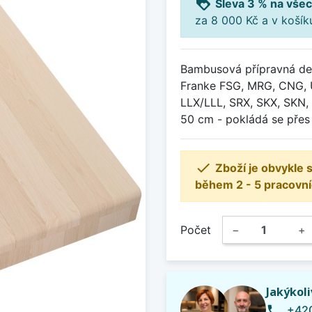
loyalty
Sleva 3 % na všec
za 8 000 Kč a v koší
Bambusová přípravná de
Franke FSG, MRG, CNG, 
LLX/LLL, SRX, SKX, SKN, 
50 cm - pokládá se přes 

Zboží je obvykle
během 2 - 5 pracovní
Počet
−
+
Jakýkol
+420
phone