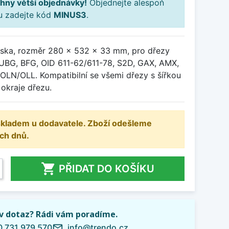
hny větší objednávky!
Objednejte alespoň
ku zadejte kód
MINUS3
.
ska, rozměr 280 x 532 x 33 mm, pro dřezy
UBG, BFG, OID 611-62/611-78, S2D, GAX, AMX,
OLN/OLL. Kompatibilní se všemi dřezy s šířkou
okraje dřezu.
 skladem u dodavatele. Zboží odešleme
ch dnů.

PŘIDAT DO KOŠÍKU
iv dotaz? Rádi vám poradíme.
 731 979 570
info@trendo.cz
mail_outline