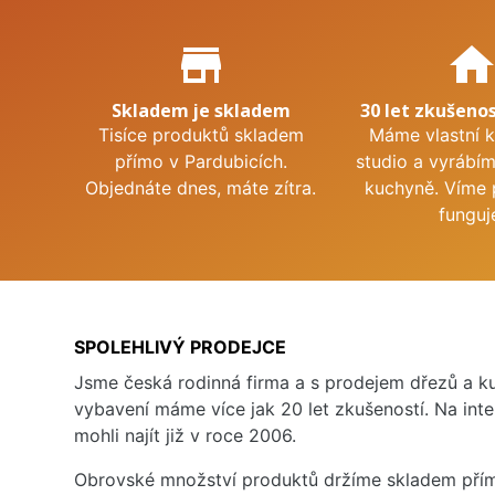
Proč nakupovat u nás?
store_mall_directory
hom
Skladem je skladem
30 let zkušenos
Tisíce produktů skladem
Máme vlastní 
přímo v Pardubicích.
studio a vyrábí
Objednáte dnes, máte zítra.
kuchyně. Víme 
funguj
SPOLEHLIVÝ PRODEJCE
Jsme česká rodinná firma a s prodejem dřezů a 
vybavení máme více jak 20 let zkušeností. Na inte
mohli najít již v roce 2006.
Obrovské množství produktů držíme skladem přím