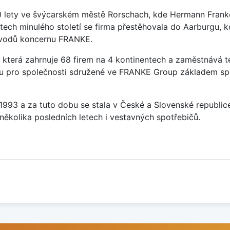
0 lety ve švýcarském městě Rorschach, kde Hermann Franke
tech minulého století se firma přestěhovala do Aarburgu, 
závodů koncernu FRANKE.
která zahrnuje 68 firem na 4 kontinentech a zaměstnává t
sou pro společnosti sdružené ve FRANKE Group základem sp
u 1993 a za tuto dobu se stala v České a Slovenské republi
několika posledních letech i vestavných spotřebičů.