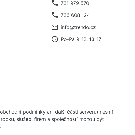
phone
731 979 570
phone
736 608 124
mail_outline
info@trendo.cz
access_time
Po-Pá 9-12, 13-17
 obchodní podmínky ani další části serveru) nesmí
robků, služeb, firem a společností mohou být
.