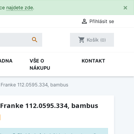
×
kce
najdete zde
.

Přihlásit se

shopping_cart
Košík
(0)
ADNA
VŠE O
KONTAKT
NÁKUPU
 Franke 112.0595.334, bambus
 Franke 112.0595.334, bambus
H