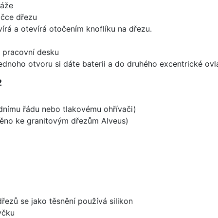
táže
ičce dřezu
írá a otevírá otočením knoflíku na dřezu.
d pracovní desku
ednoho otvoru si dáte baterii a do druhého excentrické ovl
2
odnímu řádu nebo tlakovému ohřívači)
aděno ke granitovým dřezům Alveus)
dřezů se jako těsnění používá silikon
yčku