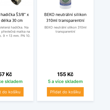
hadička Š3/8" x
BEKO neutrální silikon
Flex
 délka 30 cm
310ml transparentní
Schoc
letená hadička. Na
BEKO neutrální silikon 310ml
Un
 převlečná matka na
transparentní
Schoc
. 9 x 13 mm. PN 10.
dře
nastav
vho
přib
čern
18
Cena
Cena
57 Kč
155 Kč
íce skladem
5 a více skladem
t do košíku
Přidat do košíku