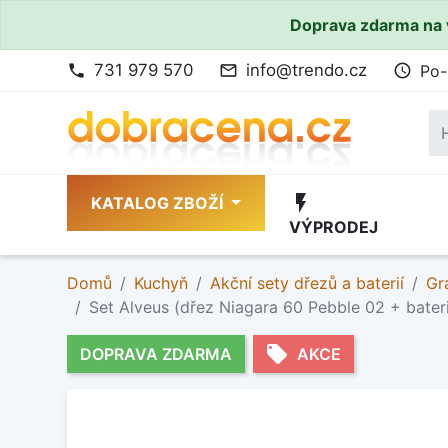
Doprava zdarma na 
731 979 570
info@trendo.cz
Po-
phone
mail_outline
access_time
flash_on
KATALOG ZBOŽÍ
VÝPRODEJ
Domů
Kuchyň
Akční sety dřezů a baterií
Gr
Set Alveus (dřez Niagara 60 Pebble 02 + bater
local_offer
DOPRAVA ZDARMA
AKCE