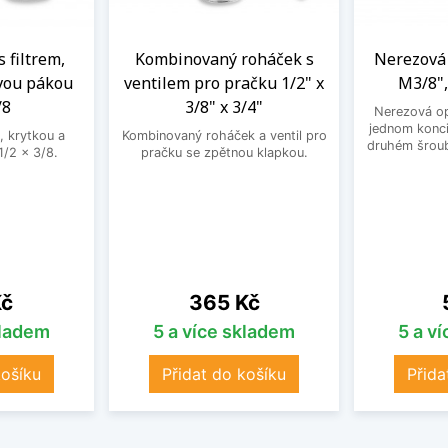
s filtrem,
Kombinovaný roháček s
Nerezová 
vou pákou
ventilem pro pračku 1/2" x
M3/8",
/8
3/8" x 3/4"
Nerezová op
jednom konci
, krytkou a
Kombinovaný roháček a ventil pro
druhém šroub
/2 x 3/8.
pračku se zpětnou klapkou.
Cena
Kč
365 Kč
kladem
5 a více skladem
5 a v
košíku
Přidat do košíku
Přida