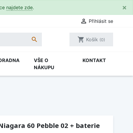
×
kce
najdete zde
.

Přihlásit se

shopping_cart
Košík
(0)
ORADNA
VŠE O
KONTAKT
NÁKUPU
 Niagara 60 Pebble 02 + baterie