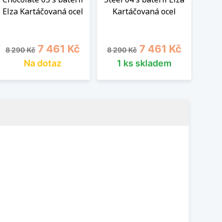
Elza Kartáčovaná ocel
Kartáčovaná ocel
Elza
Běžná cena
Cena
Běžná cena
Cena
Běž
7 461 Kč
7 461 Kč
8 290 Kč
8 290 Kč
8 2
Na dotaz
1 ks skladem