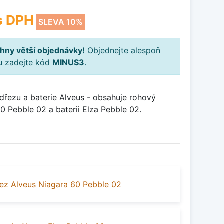
s DPH
SLEVA 10%
hny větší objednávky!
Objednejte alespoň
ku zadejte kód
MINUS3
.
řezu a baterie Alveus - obsahuje rohový
0 Pebble 02 a baterii Elza Pebble 02.
ez Alveus Niagara 60 Pebble 02