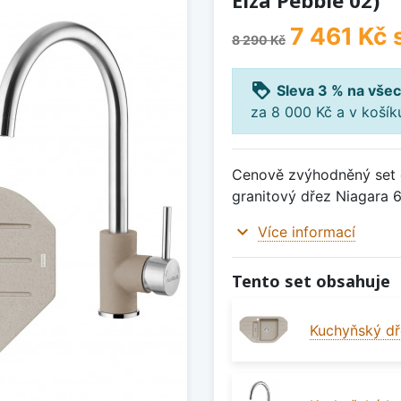
Elza Pebble 02)
7 461 Kč
8 290 Kč
loyalty
Sleva 3 % na všec
za 8 000 Kč a v koší
Cenově zvýhodněný set d
granitový dřez Niagara 6
expand_more
Více informací
Tento set obsahuje
Kuchyňský dř