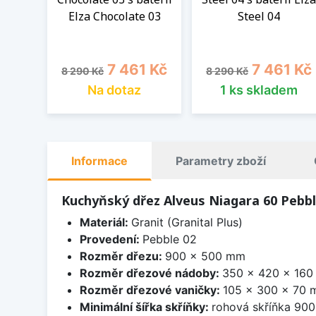
Elza Chocolate 03
Steel 04
Běžná cena
Cena
Běžná cena
Cena
7 461 Kč
7 461 Kč
8 290 Kč
8 290 Kč
Na dotaz
1 ks skladem
Informace
Parametry zboží
Kuchyňský dřez Alveus Niagara 60 Pebbl
Materiál:
Granit (Granital Plus)
Provedení:
Pebble 02
Rozměr dřezu:
900 x 500 mm
Rozměr dřezové nádoby:
350 x 420 x 16
Rozměr dřezové vaničky:
105 x 300 x 70
Minimální šířka skříňky:
rohová skříňka 90