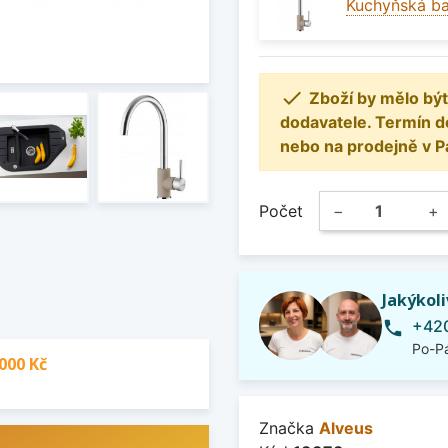
Kuchyňská ba

Zboží by mělo být
dodavatele. Termín d
nebo na prodejně v P
Počet
−
+
Jakýkol
+420
phone
Po-Pá
000 Kč
Značka
Alveus