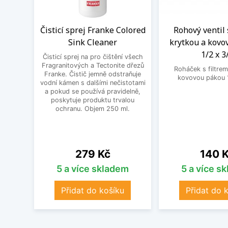
Čisticí sprej Franke Colored
Rohový ventil 
Sink Cleaner
krytkou a kovo
1/2 x 3
Čisticí sprej na pro čištění všech
Fragranitových a Tectonite dřezů
Roháček s filtrem
Franke. Čistič jemně odstraňuje
kovovou pákou 1
vodní kámen s dalšími nečistotami
a pokud se používá pravidelně,
poskytuje produktu trvalou
ochranu. Objem 250 ml.
Cena
Cena
279 Kč
140 
5 a více skladem
5 a více s
Přidat do košíku
Přidat do 