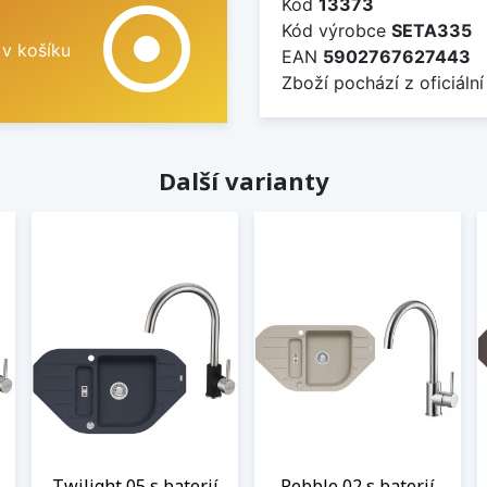
Kód
13373
adjust
Kód výrobce
SETA335
 v košíku
EAN
5902767627443
Zboží pochází z oficiální
Další varianty
Twilight 05 s baterií
Pebble 02 s baterií