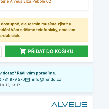
terie Alveus Elza Pebble 02
 dostupné, ale termín musíme zjistit u
odání Vám sdělíme telefonicky, emailem
ardubicích.

PŘIDAT DO KOŠÍKU
iv dotaz? Rádi vám poradíme.
 731 979 570
info@trendo.cz
mail_outline
 9-12, 13-17