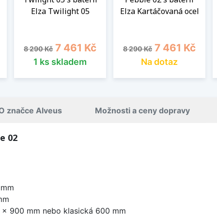
Elza Twilight 05
Elza Kartáčovaná ocel
Běžná cena
Cena
Běžná cena
Cena
7 461 Kč
7 461 Kč
8 290 Kč
8 290 Kč
1 ks skladem
Na dotaz
O značce Alveus
Možnosti a ceny dopravy
e 02
0 mm
 mm
0 x 900 mm nebo klasická 600 mm