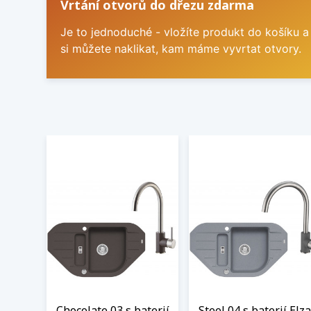
Vrtání otvorů do dřezu zdarma
Je to jednoduché - vložíte produkt do košíku a
si můžete naklikat, kam máme vyvrtat otvory.
Chocolate 03 s baterií
Steel 04 s baterií Elza