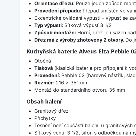
Orientace dřezu:
Pouze jeden způsob mon
Provedení přepadu:
Přepad umístěn ve van
Excentrické ovládání výpusti - výpusť se zav
Typ výpusti:
Sítková výpusť 3 1/2
Způsob montáže:
Horní, dřez je usazen na
Dřez má z výroby zhotoveny 2 otvory.
Do j
Kuchyňská baterie Alveus Elza Pebble 0
Otočná
Tlaková
(klasická baterie pro připojení k v
Provedení:
Pebble 02 (barevný nástřik, sl
Rozměr:
216 x 351 mm
Montáž do standardního otvoru 35 mm
Obsah balení
Granitový dřez
Příchytky
Těsnění není součástí balení, u granitových 
Sítkový ventil 3 1/2, sifon s odbočkou na m