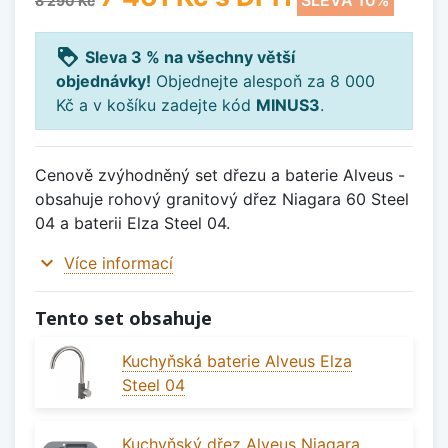
SLEVA 10%
8 290 Kč
loyalty
Sleva 3 % na všechny větší
objednávky!
Objednejte alespoň za 8 000
Kč a v košíku zadejte kód
MINUS3
.
Cenově zvýhodněný set dřezu a baterie Alveus -
obsahuje rohový granitový dřez Niagara 60 Steel
04 a baterii Elza Steel 04.
expand_more
Více informací
Tento set obsahuje
Kuchyňská baterie Alveus Elza
Steel 04
Kuchyňský dřez Alveus Niagara