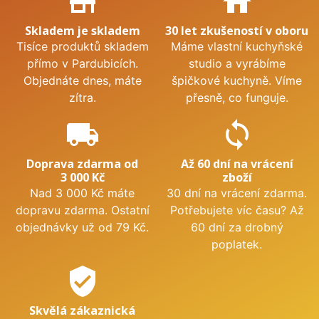
store_mall_directory
home
Skladem je skladem
30 let zkušeností v oboru
Tisíce produktů skladem
Máme vlastní kuchyňské
přímo v Pardubicích.
studio a vyrábíme
Objednáte dnes, máte
špičkové kuchyně. Víme
zítra.
přesně, co funguje.
local_shipping
sync
Doprava zdarma od
Až 60 dní na vrácení
3 000 Kč
zboží
Nad 3 000 Kč máte
30 dní na vrácení zdarma.
dopravu zdarma. Ostatní
Potřebujete víc času? Až
objednávky už od 79 Kč.
60 dní za drobný
poplatek.
verified_user
Skvělá zákaznická