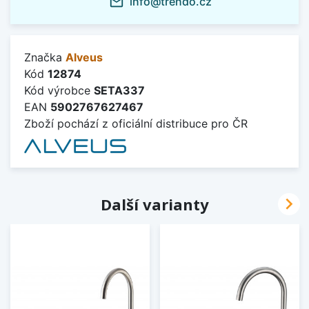
info@trendo.cz
mail_outline
Značka
Alveus
Kód
12874
Kód výrobce
SETA337
EAN
5902767627467
Zboží pochází z oficiální distribuce pro ČR

Další varianty