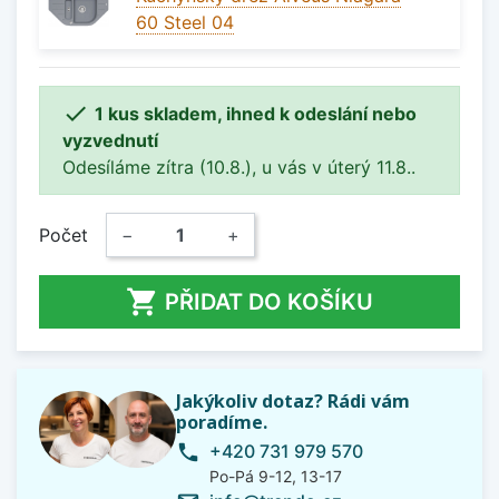
60 Steel 04

1 kus skladem, ihned k odeslání nebo
vyzvednutí
Odesíláme zítra (10.8.), u vás v úterý 11.8..
Počet
−
+

PŘIDAT DO KOŠÍKU
Jakýkoliv dotaz? Rádi vám
poradíme.
+420 731 979 570
phone
Po-Pá 9-12, 13-17