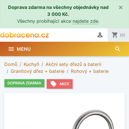
×
Doprava zdarma na všechny objednávky nad
3 000 Kč.
Všechny probíhající akce
najdete zde
.

shopping_cart
(0)
search

MENU
Domů
Kuchyň
Akční sety dřezů a baterií
Granitový dřez + baterie
Rohový + baterie
local_offer
DOPRAVA ZDARMA
AKCE