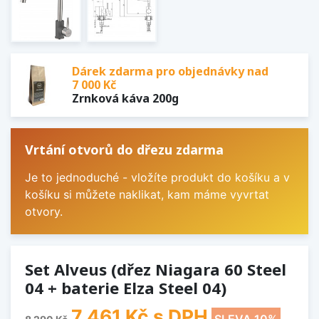
Dárek zdarma pro objednávky nad
7 000 Kč
Zrnková káva 200g
Vrtání otvorů do dřezu zdarma
Je to jednoduché - vložíte produkt do košíku a v
košíku si můžete naklikat, kam máme vyvrtat
otvory.
Set Alveus (dřez Niagara 60 Steel
04 + baterie Elza Steel 04)
7 461 Kč
s DPH