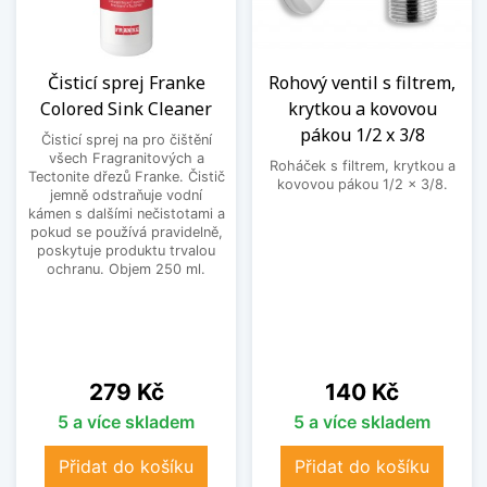
Čisticí sprej Franke
Rohový ventil s filtrem,
Colored Sink Cleaner
krytkou a kovovou
pákou 1/2 x 3/8
Čisticí sprej na pro čištění
všech Fragranitových a
Roháček s filtrem, krytkou a
Tectonite dřezů Franke. Čistič
kovovou pákou 1/2 x 3/8.
jemně odstraňuje vodní
kámen s dalšími nečistotami a
pokud se používá pravidelně,
poskytuje produktu trvalou
ochranu. Objem 250 ml.
Cena
Cena
279 Kč
140 Kč
5 a více skladem
5 a více skladem
Přidat do košíku
Přidat do košíku