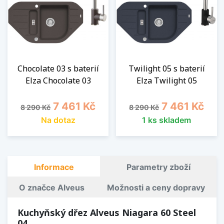
Chocolate 03 s baterií
Twilight 05 s baterií
Elza Chocolate 03
Elza Twilight 05
Běžná cena
Cena
Běžná cena
Cena
7 461 Kč
7 461 Kč
8 290 Kč
8 290 Kč
Na dotaz
1 ks skladem
Informace
Parametry zboží
O značce Alveus
Možnosti a ceny dopravy
Kuchyňský dřez Alveus Niagara 60 Steel
04