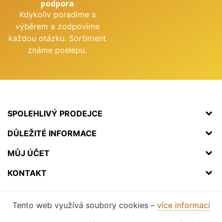
podpora
Kdykoliv poradíme s
výběrem a zodpovíme
každou otázku. Sortiment
známe poslepu.
SPOLEHLIVÝ PRODEJCE
DŮLEŽITÉ INFORMACE
MŮJ ÚČET
KONTAKT
Tento web využívá soubory cookies –
více informací