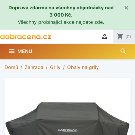
×
Doprava zdarma na všechny objednávky nad
3 000 Kč.
Všechny probíhající akce
najdete zde
.

shopping_cart
(0)
search

MENU
Domů
Zahrada
Grily
Obaly na grily