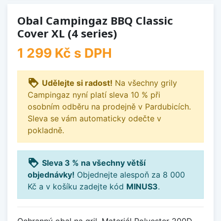
Obal Campingaz BBQ Classic
Cover XL (4 series)
1 299 Kč
s DPH
loyalty
Udělejte si radost!
Na všechny grily
Campingaz nyní platí sleva 10 % při
osobním odběru na prodejně v Pardubicích.
Sleva se vám automaticky odečte v
pokladně.
loyalty
Sleva 3 % na všechny větší
objednávky!
Objednejte alespoň za 8 000
Kč a v košíku zadejte kód
MINUS3
.