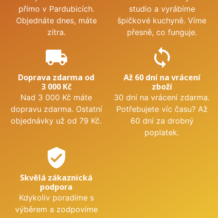
přímo v Pardubicích.
studio a vyrábíme
Objednáte dnes, máte
špičkové kuchyně. Víme
zítra.
přesně, co funguje.
local_shipping
sync
Doprava zdarma od
Až 60 dní na vrácení
3 000 Kč
zboží
Nad 3 000 Kč máte
30 dní na vrácení zdarma.
dopravu zdarma. Ostatní
Potřebujete víc času? Až
objednávky už od 79 Kč.
60 dní za drobný
poplatek.
verified_user
Skvělá zákaznická
podpora
Kdykoliv poradíme s
výběrem a zodpovíme