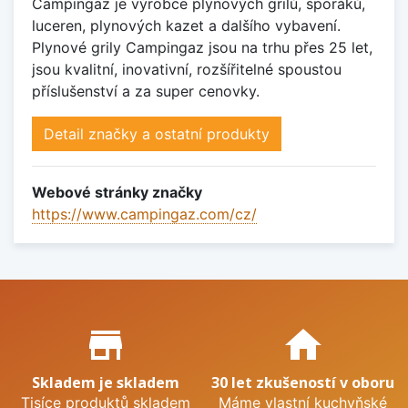
Campingaz je výrobce plynových grilů, sporáků,
luceren, plynových kazet a dalšího vybavení.
Plynové grily Campingaz jsou na trhu přes 25 let,
jsou kvalitní, inovativní, rozšířitelné spoustou
příslušenství a za super cenovky.
Detail značky a ostatní produkty
Webové stránky značky
https://www.campingaz.com/cz/
Proč nakupovat u nás?
store_mall_directory
home
Skladem je skladem
30 let zkušeností v oboru
Tisíce produktů skladem
Máme vlastní kuchyňské