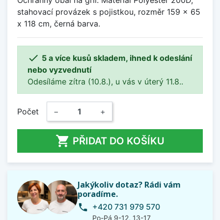
Ochranný obal na gril. Materiál Polyester 200D,
stahovací provázek s pojistkou, rozměr 159 x 65
x 118 cm, černá barva.

5 a více kusů skladem, ihned k odeslání
nebo vyzvednutí
Odesíláme zítra (10.8.), u vás v úterý 11.8..
Počet
−
+

PŘIDAT DO KOŠÍKU
Jakýkoliv dotaz? Rádi vám
poradíme.
+420 731 979 570
phone
Po-Pá 9-12, 13-17