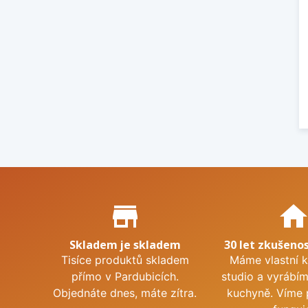
Proč nakupovat u nás?
store_mall_directory
hom
Skladem je skladem
30 let zkušenos
Tisíce produktů skladem
Máme vlastní 
přímo v Pardubicích.
studio a vyrábí
Objednáte dnes, máte zítra.
kuchyně. Víme 