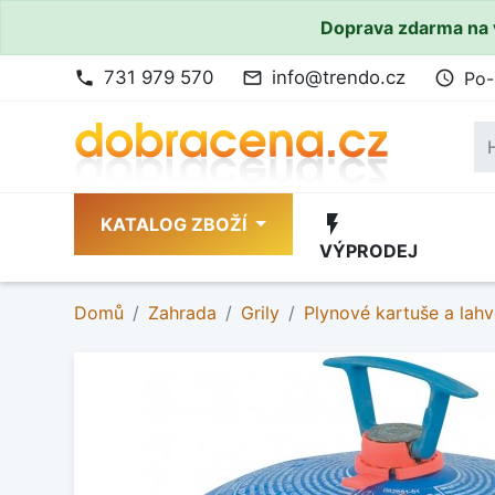
Doprava zdarma na 
731 979 570
info@trendo.cz
Po-
phone
mail_outline
access_time
flash_on
KATALOG ZBOŽÍ
VÝPRODEJ
Domů
Zahrada
Grily
Plynové kartuše a lah