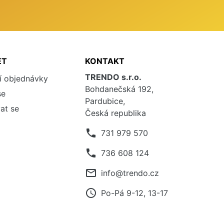
ET
KONTAKT
TRENDO s.r.o.
í objednávky
Bohdanečská 192,
se
Pardubice,
at se
Česká republika
phone
731 979 570
phone
736 608 124
mail_outline
info@trendo.cz
access_time
Po-Pá 9-12, 13-17