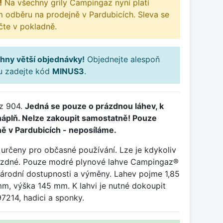
!
Na všechny grily Campingaz nyní platí
m odběru na prodejně v Pardubicích. Sleva se
te v pokladně.
hny větší objednávky!
Objednejte alespoň
ku zadejte kód
MINUS3
.
z 904.
Jedná se pouze o prázdnou láhev, k
 náplň. Nelze zakoupit samostatně! Pouze
ě v Pardubicích - neposíláme.
určeny pro občasné používání. Lze je kdykoliv
rázdné. Pouze modré plynové lahve Campingaz®
árodní dostupnosti a výměny. Lahev pojme 1,85
m, výška 145 mm. K lahvi je nutné dokoupit
7214, hadici a sponky.