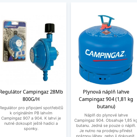
Regulátor Campingaz 28Mb
Plynová náplň lahve
800G/H
Campingaz 904 (1,81 kg
butanu)
Regulátor pro připojení spotřebičů
k originálním PB lahvím
Náplň do plynové lahve
Campingaz 907 a 904. K lahvi je
Campingaz 904. Obsahuje 1,85 k
nutné dokoupit ještě hadici a
butanu. Jedná se pouze o náplň.
sponky.
Je nutno na prodejnu přinést
práznou láhev, nebo ji dokoupit.