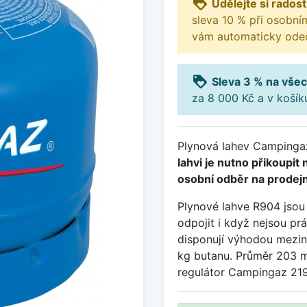
loyalty
Udělejte si radost
sleva 10 % při osobní
vám automaticky odeč
loyalty
Sleva 3 % na všec
za 8 000 Kč a v koší
Plynová lahev Campinga
lahvi je nutno přikoupit
osobní odběr na prodejn
Plynové lahve R904 jsou 
odpojit i když nejsou p
disponují výhodou mezin
kg butanu. Průměr 203 m
regulátor Campingaz 219