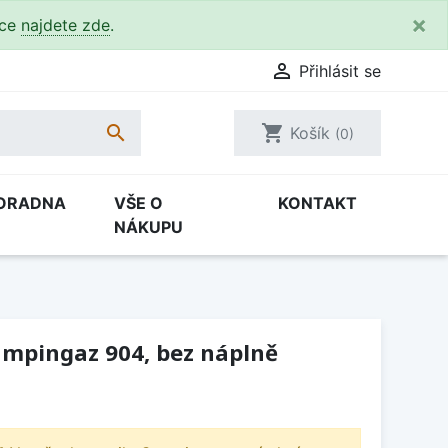
×
kce
najdete zde
.

Přihlásit se

shopping_cart
Košík
(0)
ORADNA
VŠE O
KONTAKT
NÁKUPU
ampingaz 904, bez náplně
H