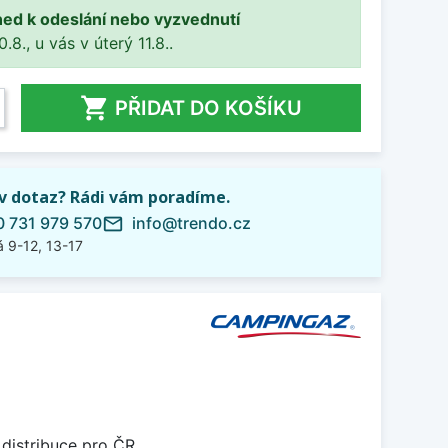
ned k odeslání nebo vyzvednutí
8., u vás v úterý 11.8..

PŘIDAT DO KOŠÍKU
iv dotaz? Rádi vám poradíme.
 731 979 570
info@trendo.cz
mail_outline
 9-12, 13-17
 distribuce pro ČR