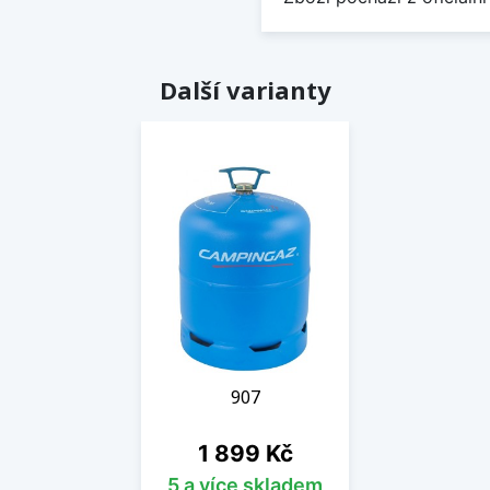
Další varianty
907
Cena
1 899 Kč
5 a více skladem