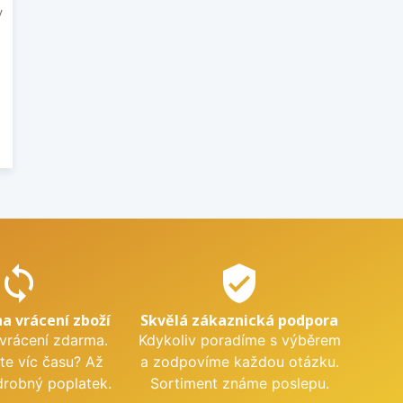
v
sync
verified_user
na vrácení zboží
Skvělá zákaznická podpora
 vrácení zdarma.
Kdykoliv poradíme s výběrem
te víc času? Až
a zodpovíme každou otázku.
drobný poplatek.
Sortiment známe poslepu.