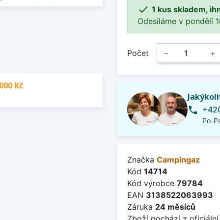

1 kus skladem, ih
Odesíláme v pondělí 10.
Počet
−
+
000 Kč
Jakýkol
+420
phone
Po-Pá
Značka
Campingaz
Kód
14714
Kód výrobce
79784
EAN
3138522063993
Záruka
24 měsíců
Zboží pochází z oficiální