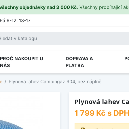
všechny objednávky nad 3 000 Kč.
Všechny probíhající a
Pá 9-12, 13-17
PROČ NAKOUPIT U
DOPRAVA A
P
NÁS
PLATBA
ve
Plynová lahev Campingaz 904, bez náplně
Plynová lahev C
1 799 Kč
s DP