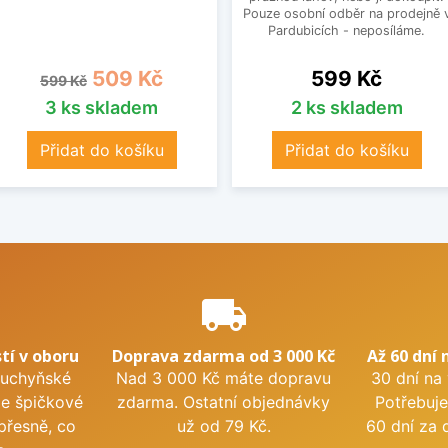
Pouze osobní odběr na prodejně 
Pardubicích - neposíláme.
Běžná cena
Cena
Cena
509 Kč
599 Kč
599 Kč
3 ks skladem
2 ks skladem
Přidat do košíku
Přidat do košíku
e
local_shipping
tí v oboru
Doprava zdarma od 3 000 Kč
Až 60 dní 
kuchyňské
Nad 3 000 Kč máte dopravu
30 dní na
me špičkové
zdarma. Ostatní objednávky
Potřebuje
přesně, co
už od 79 Kč.
60 dní za 