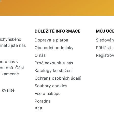
e.
DŮLEŽITÉ INFORMACE
MŮJ ÚČ
kuchyňského
Doprava a platba
Sledován
rnetu jste nás
Obchodní podmínky
Přihlásit 
O nás
Registrov
o u nás v
Proč nakoupit u nás
vou dnů. Část
Katalogy ke stažení
ší kamenné
Ochrana osobních údajů
Soubory cookies
 kvalitě
Vše o nákupu
Poradna
B2B