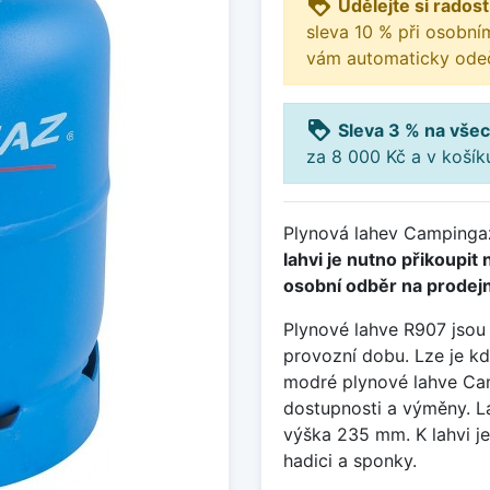
loyalty
Udělejte si radost
sleva 10 % při osobní
vám automaticky odeč
loyalty
Sleva 3 % na všec
za 8 000 Kč a v koší
Plynová lahev Campinga
lahvi je nutno přikoupit
osobní odběr na prodejn
Plynové lahve R907 jsou 
provozní dobu. Lze je kd
modré plynové lahve Ca
dostupnosti a výměny. 
výška 235 mm. K lahvi j
hadici a sponky.