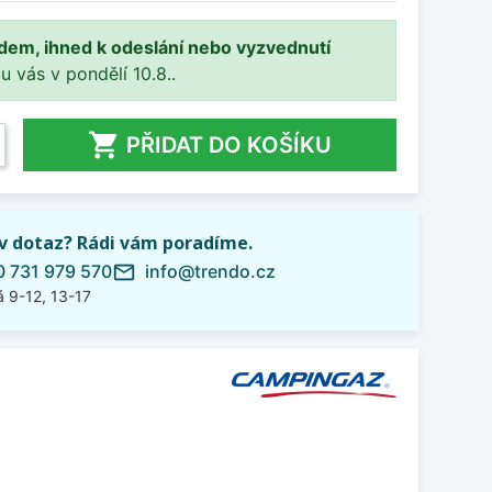
adem, ihned k odeslání nebo vyzvednutí
 u vás v pondělí 10.8..

PŘIDAT DO KOŠÍKU
iv dotaz? Rádi vám poradíme.
 731 979 570
info@trendo.cz
mail_outline
 9-12, 13-17