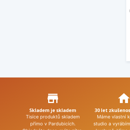
Proč nakupovat u nás?
store_mall_directory
hom
Skladem je skladem
30 let zkušenos
Tisíce produktů skladem
Máme vlastní 
přímo v Pardubicích.
studio a vyrábí