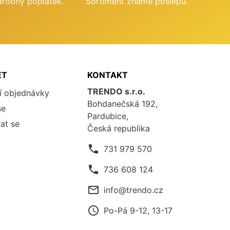
drobný poplatek.
Sortiment známe poslepu.
ET
KONTAKT
TRENDO s.r.o.
í objednávky
Bohdanečská 192,
se
Pardubice,
at se
Česká republika
phone
731 979 570
phone
736 608 124
mail_outline
info@trendo.cz
access_time
Po-Pá 9-12, 13-17