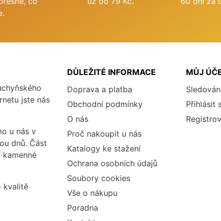
přesně, co
už od 79 Kč.
60 dní za 
e.
DŮLEŽITÉ INFORMACE
MŮJ ÚČ
kuchyňského
Doprava a platba
Sledován
rnetu jste nás
Obchodní podmínky
Přihlásit 
O nás
Registrov
o u nás v
Proč nakoupit u nás
vou dnů. Část
Katalogy ke stažení
ší kamenné
Ochrana osobních údajů
Soubory cookies
 kvalitě
Vše o nákupu
Poradna