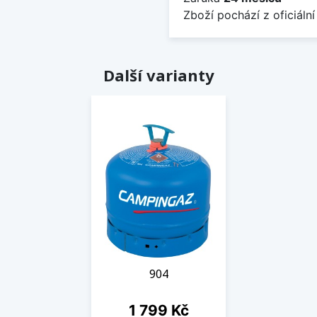
Zboží pochází z oficiální
Další varianty
904
Cena
1 799 Kč