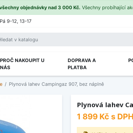
všechny objednávky nad 3 000 Kč.
Všechny probíhající a
Pá 9-12, 13-17
PROČ NAKOUPIT U
DOPRAVA A
P
NÁS
PLATBA
ve
Plynová lahev Campingaz 907, bez náplně
Plynová lahev C
1 899 Kč
s DP