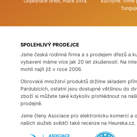
Objednáte dnes, máte zítra.
kuchyně. Víme 
funguj
SPOLEHLIVÝ PRODEJCE
Jsme česká rodinná firma a s prodejem dřezů a 
vybavení máme více jak 20 let zkušeností. Na inte
mohli najít již v roce 2006.
Obrovské množství produktů držíme skladem přím
Pardubicích, ostatní jsou dostupné většinou do d
zboží si můžete také kdykoliv prohlédnout na na
prodejně.
Jsme členy Asociace pro elektronicku komerci a o
našich služeb svědčí také recenze na Heureka.cz.