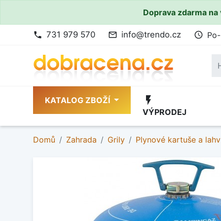
Doprava zdarma na 
731 979 570
info@trendo.cz
Po-
phone
mail_outline
access_time
flash_on
KATALOG ZBOŽÍ
VÝPRODEJ
Domů
Zahrada
Grily
Plynové kartuše a lah