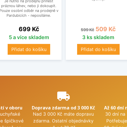
Je nutno na prodejnu přinést
práznou láhev, nebo ji dokoupit.
Pouze osobní odběr na prodejně v
Pardubicích - neposíláme.
Cena
Běžná cena
Cena
699 Kč
509 Kč
599 Kč
5 a více skladem
3 ks skladem
Přidat do košíku
Přidat do košíku
e
local_shipping
tí v oboru
Doprava zdarma od 3 000 Kč
Až 60 dní 
kuchyňské
Nad 3 000 Kč máte dopravu
30 dní na
me špičkové
zdarma. Ostatní objednávky
Potřebuje