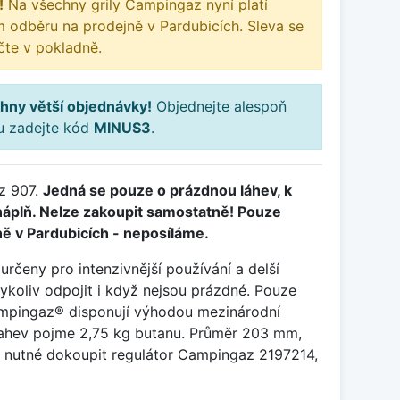
!
Na všechny grily Campingaz nyní platí
m odběru na prodejně v Pardubicích. Sleva se
te v pokladně.
hny větší objednávky!
Objednejte alespoň
ku zadejte kód
MINUS3
.
z 907.
Jedná se pouze o prázdnou láhev, k
 náplň. Nelze zakoupit samostatně! Pouze
ě v Pardubicích - neposíláme.
určeny pro intenzivnější používání a delší
ykoliv odpojit i když nejsou prázdné. Pouze
mpingaz® disponují výhodou mezinárodní
Lahev pojme 2,75 kg butanu. Průměr 203 mm,
e nutné dokoupit regulátor Campingaz 2197214,