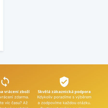
sync
verified_user
na vrácení zboží
Skvělá zákaznická podpora
 vrácení zdarma.
Kdykoliv poradíme s výběrem
te víc času? Až
a zodpovíme každou otázku.