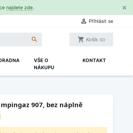
×
kce
najdete zde
.

Přihlásit se

shopping_cart
Košík
(0)
ORADNA
VŠE O
KONTAKT
NÁKUPU
ampingaz 907, bez náplně
H