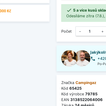

5 a více kusů skl
000 Kč
Odesíláme zítra (7.8.),
Počet
−
+
Jakýkol
+420
phone
Po-Pá
Značka
Campingaz
Kód
65425
Kód výrobce
79785
EAN
3138522064006
Záruka
24 měsíců