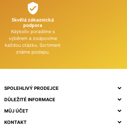
verified_user
Skvělá zákaznická
podpora
Kdykoliv poradíme s
výběrem a zodpovíme
každou otázku. Sortiment
známe poslepu.
SPOLEHLIVÝ PRODEJCE
DŮLEŽITÉ INFORMACE
MŮJ ÚČET
KONTAKT