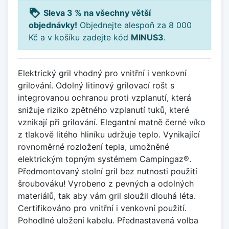
loyalty
Sleva 3 % na všechny větší
objednávky!
Objednejte alespoň za 8 000
Kč a v košíku zadejte kód
MINUS3
.
Elektrický gril vhodný pro vnitřní i venkovní
grilování. Odolný litinový grilovací rošt s
integrovanou ochranou proti vzplanutí, která
snižuje riziko zpětného vzplanutí tuků, které
vznikají při grilování. Elegantní matně černé víko
z tlakově litého hliníku udržuje teplo. Vynikající
rovnoměrné rozložení tepla, umožněné
elektrickým topným systémem Campingaz®.
Předmontovaný stolní gril bez nutnosti použití
šroubováku! Vyrobeno z pevných a odolných
materiálů, tak aby vám gril sloužil dlouhá léta.
Certifikováno pro vnitřní i venkovní použití.
Pohodlné uložení kabelu. Přednastavená volba