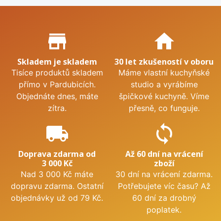
Proč nakupovat u nás?
store_mall_directory
home
Skladem je skladem
30 let zkušeností v oboru
Tisíce produktů skladem
Máme vlastní kuchyňské
přímo v Pardubicích.
studio a vyrábíme
Objednáte dnes, máte
špičkové kuchyně. Víme
zítra.
přesně, co funguje.
local_shipping
sync
Doprava zdarma od
Až 60 dní na vrácení
3 000 Kč
zboží
Nad 3 000 Kč máte
30 dní na vrácení zdarma.
dopravu zdarma. Ostatní
Potřebujete víc času? Až
objednávky už od 79 Kč.
60 dní za drobný
poplatek.