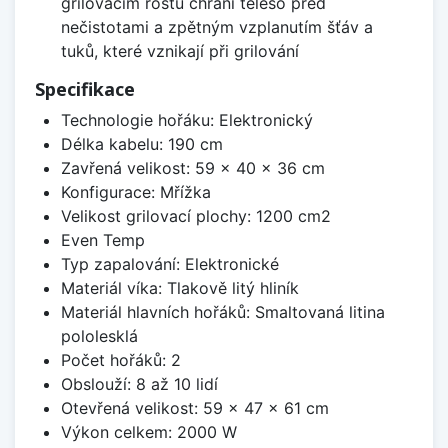
grilovacím roštu chrání těleso před
nečistotami a zpětným vzplanutím šťáv a
tuků, které vznikají při grilování
Specifikace
Technologie hořáku: Elektronický
Délka kabelu: 190 cm
Zavřená velikost: 59 x 40 x 36 cm
Konfigurace: Mřížka
Velikost grilovací plochy: 1200 cm2
Even Temp
Typ zapalování: Elektronické
Materiál víka: Tlakově litý hliník
Materiál hlavních hořáků: Smaltovaná litina
pololesklá
Počet hořáků: 2
Obslouží: 8 až 10 lidí
Otevřená velikost: 59 x 47 x 61 cm
Výkon celkem: 2000 W