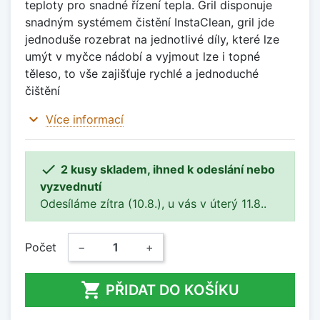
teploty pro snadné řízení tepla. Gril disponuje
snadným systémem čistění InstaClean, gril jde
jednoduše rozebrat na jednotlivé díly, které lze
umýt v myčce nádobí a vyjmout lze i topné
těleso, to vše zajišťuje rychlé a jednoduché
čištění
expand_more
Více informací

2 kusy skladem, ihned k odeslání nebo
vyzvednutí
Odesíláme zítra (10.8.), u vás v úterý 11.8..
Počet
−
+

PŘIDAT DO KOŠÍKU