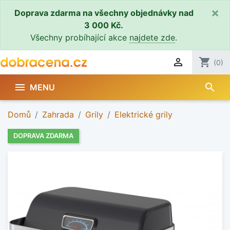
×
Doprava zdarma na všechny objednávky nad
3 000 Kč.
Všechny probíhající akce
najdete zde
.

shopping_cart
(0)
search

MENU
Domů
Zahrada
Grily
Elektrické grily
DOPRAVA ZDARMA