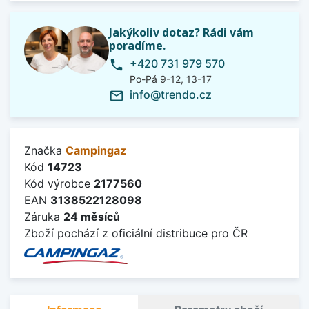
Jakýkoliv dotaz? Rádi vám
poradíme.
+420 731 979 570
phone
Po-Pá 9-12, 13-17
info@trendo.cz
mail_outline
Značka
Campingaz
Kód
14723
Kód výrobce
2177560
EAN
3138522128098
Záruka
24 měsíců
Zboží pochází z oficiální distribuce pro ČR