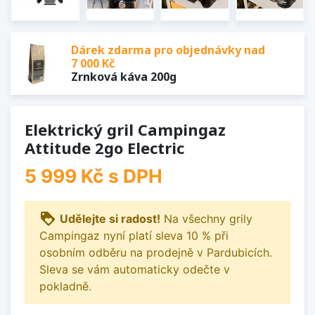
Dárek zdarma pro objednávky nad
7 000 Kč
Zrnková káva 200g
Elektrický gril Campingaz
Attitude 2go Electric
5 999 Kč
s DPH
loyalty
Udělejte si radost!
Na všechny grily
Campingaz nyní platí sleva 10 % při
osobním odběru na prodejně v Pardubicích.
Sleva se vám automaticky odečte v
pokladně.