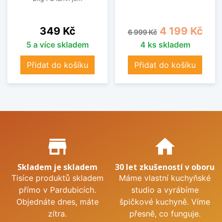
Cena
Běžná cena
Cena
349 Kč
4 199 Kč
6 999 Kč
5 a více skladem
4 ks skladem
Přidat do košíku
Přidat do košíku
Proč nakupovat u nás?
store_mall_directory
home
Skladem je skladem
30 let zkušeností v oboru
Tisíce produktů skladem
Máme vlastní kuchyňské
přímo v Pardubicích.
studio a vyrábíme
Objednáte dnes, máte
špičkové kuchyně. Víme
zítra.
přesně, co funguje.