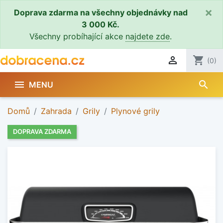
×
Doprava zdarma na všechny objednávky nad
3 000 Kč.
Všechny probíhající akce
najdete zde
.

shopping_cart
(0)
search

MENU
Domů
Zahrada
Grily
Plynové grily
DOPRAVA ZDARMA