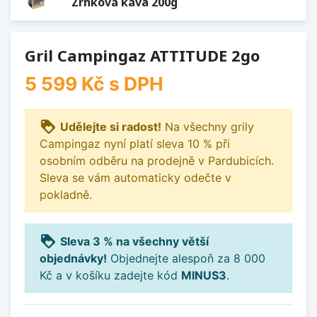
Zrnková káva 200g
Gril Campingaz ATTITUDE 2go
5 599 Kč
s DPH
loyalty
Udělejte si radost!
Na všechny grily
Campingaz nyní platí sleva 10 % při
osobním odběru na prodejně v Pardubicích.
Sleva se vám automaticky odečte v
pokladně.
loyalty
Sleva 3 % na všechny větší
objednávky!
Objednejte alespoň za 8 000
Kč a v košíku zadejte kód
MINUS3
.