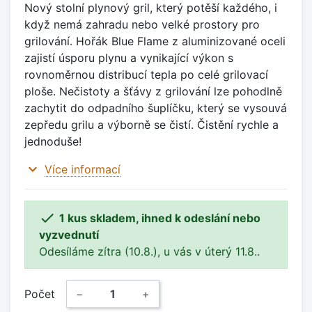
Nový stolní plynový gril, který potěší každého, i
když nemá zahradu nebo velké prostory pro
grilování. Hořák Blue Flame z aluminizované oceli
zajistí úsporu plynu a vynikající výkon s
rovnoměrnou distribucí tepla po celé grilovací
ploše. Nečistoty a šťávy z grilování lze pohodlně
zachytit do odpadního šuplíčku, který se vysouvá
zepředu grilu a výborně se čistí. Čistění rychle a
jednoduše!
expand_more
Více informací

1 kus skladem, ihned k odeslání nebo
vyzvednutí
Odesíláme zítra (10.8.), u vás v úterý 11.8..
Počet
−
+