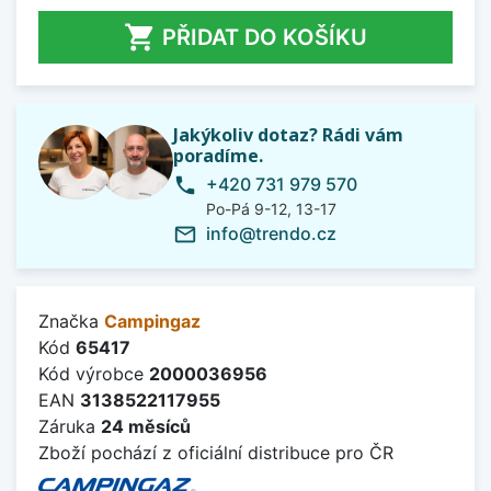

PŘIDAT DO KOŠÍKU
Jakýkoliv dotaz? Rádi vám
poradíme.
+420 731 979 570
phone
Po-Pá 9-12, 13-17
info@trendo.cz
mail_outline
Značka
Campingaz
Kód
65417
Kód výrobce
2000036956
EAN
3138522117955
Záruka
24 měsíců
Zboží pochází z oficiální distribuce pro ČR