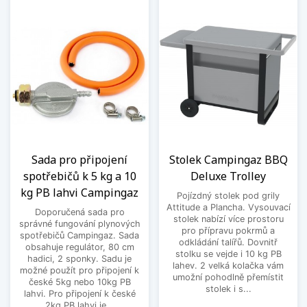
Sada pro připojení
Stolek Campingaz BBQ
spotřebičů k 5 kg a 10
Deluxe Trolley
kg PB lahvi Campingaz
Pojízdný stolek pod grily
Attitude a Plancha. Vysouvací
Doporučená sada pro
stolek nabízí více prostoru
správné fungování plynových
pro přípravu pokrmů a
spotřebičů Campingaz. Sada
odkládání talířů. Dovnitř
obsahuje regulátor, 80 cm
stolku se vejde i 10 kg PB
hadici, 2 sponky. Sadu je
lahev. 2 velká kolačka vám
možné použít pro připojení k
umožní pohodlně přemístit
české 5kg nebo 10kg PB
stolek i s...
lahvi. Pro připojení k české
2kg PB lahvi je...