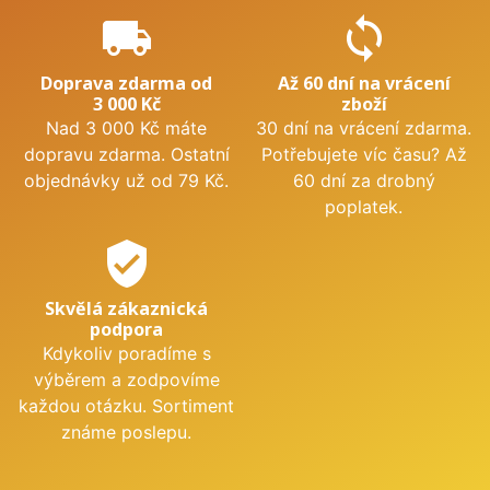
local_shipping
sync
Doprava zdarma od
Až 60 dní na vrácení
3 000 Kč
zboží
Nad 3 000 Kč máte
30 dní na vrácení zdarma.
dopravu zdarma. Ostatní
Potřebujete víc času? Až
objednávky už od 79 Kč.
60 dní za drobný
poplatek.
verified_user
Skvělá zákaznická
podpora
Kdykoliv poradíme s
výběrem a zodpovíme
každou otázku. Sortiment
známe poslepu.