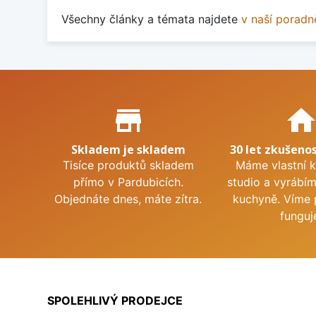
Všechny články a témata najdete
v naší poradn
Proč nakupovat u nás?
store_mall_directory
hom
Skladem je skladem
30 let zkušenos
Tisíce produktů skladem
Máme vlastní 
přímo v Pardubicích.
studio a vyrábí
Objednáte dnes, máte zítra.
kuchyně. Víme 
funguj
SPOLEHLIVÝ PRODEJCE