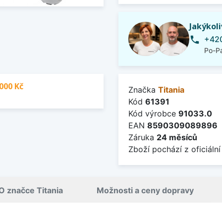
Jakýkol
+420
phone
Po-Pá
000 Kč
Značka
Titania
Kód
61391
Kód výrobce
91033.0
EAN
8590309089896
Záruka
24 měsíců
Zboží pochází z oficiální
O značce Titania
Možnosti a ceny dopravy