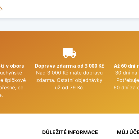
ě
.
e
local_shipping
tí v oboru
Doprava zdarma od 3 000 Kč
Až 60 dní 
kuchyňské
Nad 3 000 Kč máte dopravu
30 dní na
me špičkové
zdarma. Ostatní objednávky
Potřebuje
přesně, co
už od 79 Kč.
60 dní za 
e.
DŮLEŽITÉ INFORMACE
MŮJ ÚČ