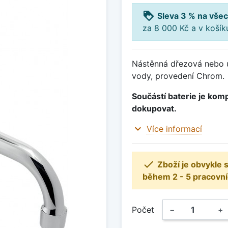
loyalty
Sleva 3 % na všec
za 8 000 Kč a v koší
Nástěnná dřezová nebo u
vody, provedení Chrom.
Součástí baterie je komp
dokupovat.
expand_more
Více informací

Zboží je obvykle
během 2 - 5 pracovní
Počet
−
+