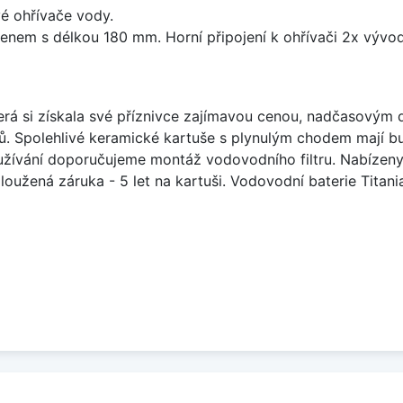
vé ohřívače vody.
enem s délkou 180 mm. Horní připojení k ohřívači 2x vývod
která si získala své příznivce zajímavou cenou, nadčasovým 
ků. Spolehlivé keramické kartuše s plynulým chodem mají 
t užívání doporučujeme montáž vodovodního filtru. Nabízen
Prodloužená záruka - 5 let na kartuši. Vodovodní baterie Tit