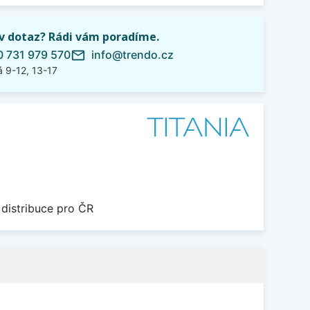
iv dotaz? Rádi vám poradíme.
 731 979 570
info@trendo.cz
mail_outline
 9-12, 13-17
 distribuce pro ČR