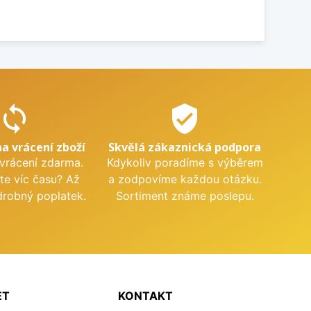
sync
verified_user
na vrácení zboží
Skvělá zákaznická podpora
 vrácení zdarma.
Kdykoliv poradíme s výběrem
te víc času? Až
a zodpovíme každou otázku.
drobný poplatek.
Sortiment známe poslepu.
ET
KONTAKT