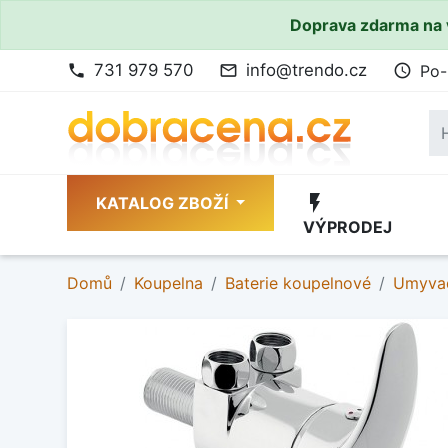
Doprava zdarma na 
731 979 570
info@trendo.cz
Po-
phone
mail_outline
access_time
flash_on
KATALOG ZBOŽÍ
VÝPRODEJ
Domů
Koupelna
Baterie koupelnové
Umyvad