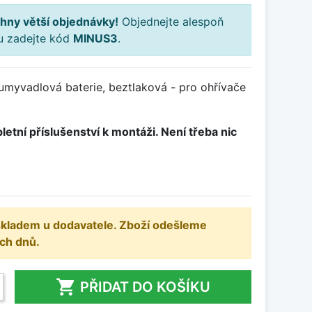
hny větší objednávky!
Objednejte alespoň
ku zadejte kód
MINUS3
.
myvadlová baterie, beztlaková - pro ohřívače
letní příslušenství k montáži. Není třeba nic
 skladem u dodavatele. Zboží odešleme
ch dnů.

PŘIDAT DO KOŠÍKU