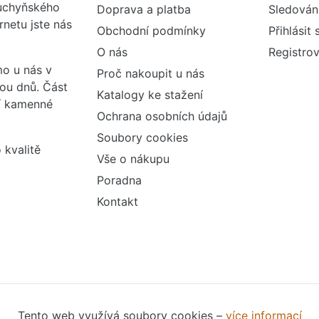
kuchyňského
Doprava a platba
Sledován
rnetu jste nás
Obchodní podmínky
Přihlásit 
O nás
Registrov
o u nás v
Proč nakoupit u nás
vou dnů. Část
Katalogy ke stažení
ší kamenné
Ochrana osobních údajů
Soubory cookies
 kvalitě
Vše o nákupu
Poradna
Kontakt
Tento web využívá soubory cookies –
více informací