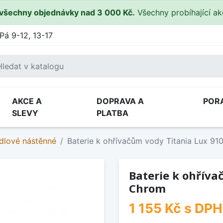
všechny objednávky nad 3 000 Kč.
Všechny probíhající a
Pá 9-12, 13-17
AKCE A
DOPRAVA A
POR
SLEVY
PLATBA
lové nástěnné
Baterie k ohřívačům vody Titania Lux 9
Baterie k ohříva
Chrom
1 155 Kč
s DPH