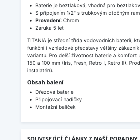
Baterie je beztlaková, vhodná pro beztlako
S připojením 1/2" s trubkovým otočným ram
Provedení:
Chrom
Záruka 5 let
TITANIA je střední třída vodovodních baterií, 
funkční i vzhledové představy většiny zákazní
variantu. Pro delší životnost baterie a komfor
150 a 100 mm (Iris, Fresh, Retro I, Retro II). 
instalatérů.
Obsah balení
Dřezová baterie
Připojovací hadičky
Montážní balíček
SOUVISEJÍCÍ ČLÁNKY Z NAŠÍ PORADNY