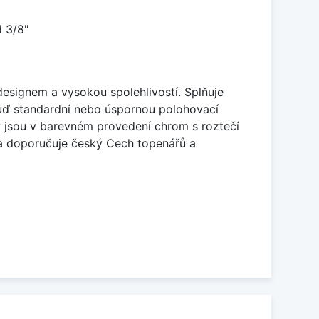
 3/8"
designem a vysokou spolehlivostí. Splňuje
buď standardní nebo úspornou polohovací
y jsou v barevném provedení chrom s roztečí
ania doporučuje český Cech topenářů a