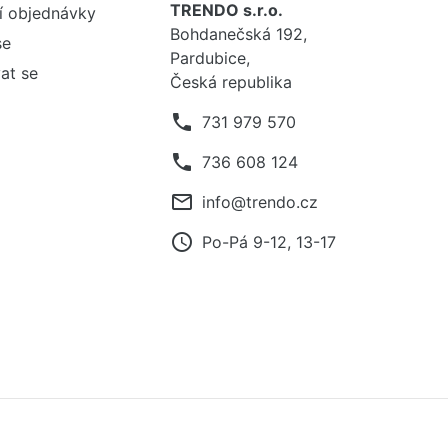
TRENDO s.r.o.
í objednávky
Bohdanečská 192,
se
Pardubice,
at se
Česká republika
phone
731 979 570
phone
736 608 124
mail_outline
info@trendo.cz
access_time
Po-Pá 9-12, 13-17