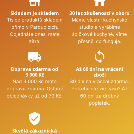
store_mall_directory
home
Skladem je skladem
30 let zkušeností v oboru
Tisíce produktů skladem
Máme vlastní kuchyňské
přímo v Pardubicích.
studio a vyrábíme
Objednáte dnes, máte
špičkové kuchyně. Víme
zítra.
přesně, co funguje.
local_shipping
sync
Doprava zdarma od
Až 60 dní na vrácení
3 000 Kč
zboží
Nad 3 000 Kč máte
30 dní na vrácení zdarma.
dopravu zdarma. Ostatní
Potřebujete víc času? Až
objednávky už od 79 Kč.
60 dní za drobný
poplatek.
verified_user
Skvělá zákaznická