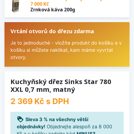
7 000 Kč
Zrnková káva 200g
Vrtání otvorů do dřezu zdarma
Je to jednoduché - vložíte produkt do košíku a v
košíku si můžete naklikat, kam máme vyvrtat
otvory.
Kuchyňský dřez Sinks Star 780
XXL 0,7 mm, matný
2 369 Kč
s DPH
loyalty
Sleva 3 % na všechny větší
objednávky!
Objednejte alespoň za 8 000
Kč a v košíku zadejte kód
MINUS3
.