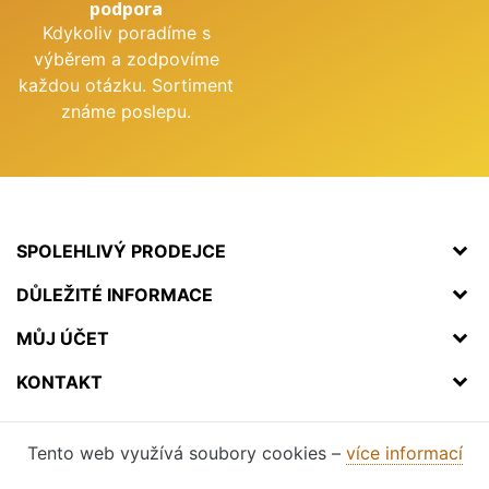
podpora
Kdykoliv poradíme s
výběrem a zodpovíme
každou otázku. Sortiment
známe poslepu.
SPOLEHLIVÝ PRODEJCE
DŮLEŽITÉ INFORMACE
MŮJ ÚČET
KONTAKT
Tento web využívá soubory cookies –
více informací