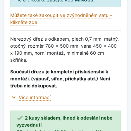
Můžete také zakoupit ve zvýhodněném setu -
klikněte zde
Nerezový dřez s odkapem, plech 0,7 mm, matný,
otočný, rozměr 780 x 500 mm, vana 450 x 400
x 190 mm, horní montáž, minimálně 60 cm
skříňka.
Součástí dřezu je kompletní příslušenství k
montáži. (výpusť, sifon, příchytky atd.) Není
třeba nic dokupovat.
expand_more
Více informací

2 kusy skladem, ihned k odeslání nebo
vyzvednutí