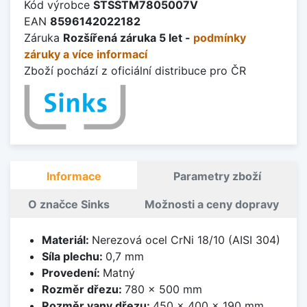
Kód výrobce
STSSTM7805007V
EAN
8596142022182
Záruka
Rozšířená záruka 5 let -
podmínky
záruky a více informací
Zboží pochází z oficiální distribuce pro ČR
Informace
Parametry zboží
O značce Sinks
Možnosti a ceny dopravy
Materiál:
Nerezová ocel CrNi 18/10 (AISI 304)
Síla plechu:
0,7 mm
Provedení:
Matný
Rozměr dřezu:
780 x 500 mm
Rozměr vany dřezu:
450 x 400 x 190 mm