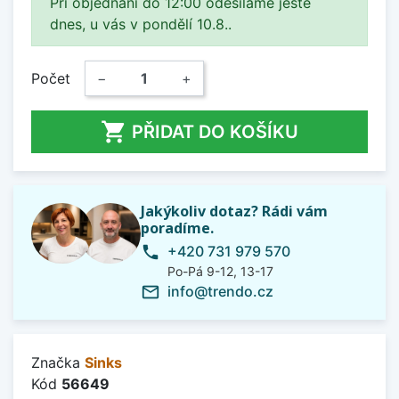
Při objednání do 12:00 odesíláme ještě
dnes, u vás v pondělí 10.8..
Počet
−
+

PŘIDAT DO KOŠÍKU
Jakýkoliv dotaz? Rádi vám
poradíme.
+420 731 979 570
phone
Po-Pá 9-12, 13-17
info@trendo.cz
mail_outline
Značka
Sinks
Kód
56649