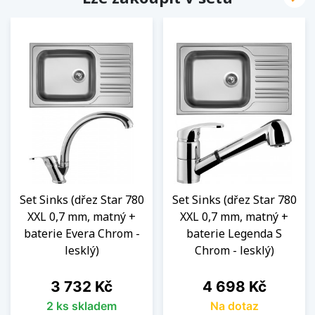
Set Sinks (dřez Star 780
Set Sinks (dřez Star 780
XXL 0,7 mm, matný +
XXL 0,7 mm, matný +
baterie Evera Chrom -
baterie Legenda S
lesklý)
Chrom - lesklý)
Cena
Cena
3 732 Kč
4 698 Kč
2 ks skladem
Na dotaz