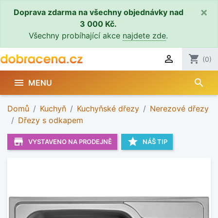
×
Doprava zdarma na všechny objednávky nad
3 000 Kč.
Všechny probíhající akce
najdete zde
.

shopping_cart
(0)
search

MENU
Domů
Kuchyň
Kuchyňské dřezy
Nerezové dřezy
Dřezy s odkapem
store_mall_directory
star
VYSTAVENO NA PRODEJNĚ
NÁŠ TIP