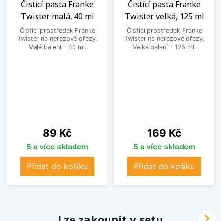
Čistící pasta Franke
Čistící pasta Franke
Twister malá, 40 ml
Twister velká, 125 ml
Čistící prostředek Franke
Čistící prostředek Franke
Twister na nerezové dřezy.
Twister na nerezové dřezy.
Malé balení - 40 ml.
Velké balení - 125 ml.
Cena
Cena
89 Kč
169 Kč
5 a více skladem
5 a více skladem
Přidat do košíku
Přidat do košíku

Lze zakoupit v setu