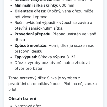
Minimální šířka skříňky:
600 mm
Orientace dřezu:
Otočný, vana dřezu může
být vlevo i vpravo
Ruční ovládání výpusti - výpusť se zavírá a
otevírá zamáčknutím sítka.
Provedení přepadu:
Přepad umístěn ve vaně
dřezu
Způsob montáže:
Horní, dřez je usazen nad
pracovní desku
Typ výpusti:
Sítková výpusť 3 1/2
Dřez z výroby bez otvorů, nutno zhotovit
otvor pro baterii.
Tento nerezový dřez Sinks je vyroben z
prvotřídní chromniklové oceli. Platí na něj záruka
5 let.
Obsah balení
Nerezový dřez