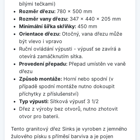
bílými tečkami)
Rozměr dřezu:
780 x 500 mm
Rozměr vany dřezu:
347 x 440 x 205 mm
Minimální šířka skříňky:
450 mm
Orientace dřezu:
Otočný, vana dřezu může
být vlevo i vpravo
Ruční ovládání výpusti - výpusť se zavírá a
otevírá zamáčknutím sítka.
Provedení přepadu:
Přepad umístěn ve vaně
dřezu
Způsob montáže:
Horní nebo spodní (v
případě spodní montáže nutno dokoupit
příchytky z příslušenství)
Typ výpusti:
Sítková výpusť 3 1/2
Dřez z výroby bez otvorů, nutno zhotovit
otvor pro baterii.
Tento granitový dřez Sinks je vyroben z jemného
žulového písku s příměsí barviva a je pojen