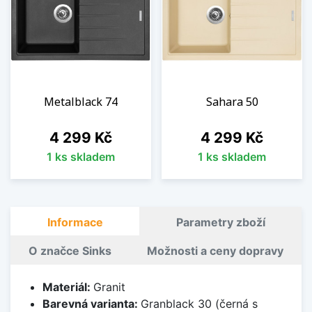
Metalblack 74
Sahara 50
Cena
Cena
4 299 Kč
4 299 Kč
1 ks skladem
1 ks skladem
Informace
Parametry zboží
O značce Sinks
Možnosti a ceny dopravy
Materiál:
Granit
Barevná varianta:
Granblack 30 (černá s