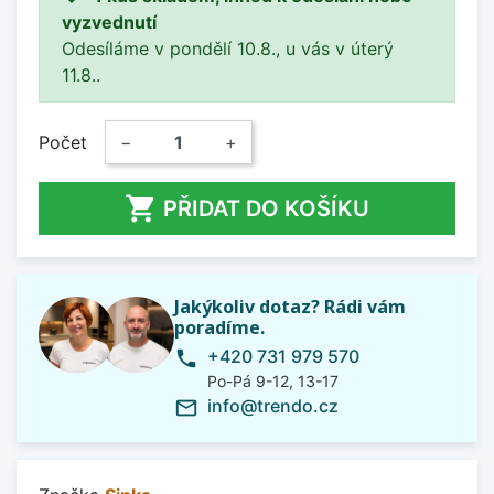
vyzvednutí
Odesíláme v pondělí 10.8., u vás v úterý
11.8..
Počet
−
+

PŘIDAT DO KOŠÍKU
Jakýkoliv dotaz? Rádi vám
poradíme.
+420 731 979 570
phone
Po-Pá 9-12, 13-17
info@trendo.cz
mail_outline