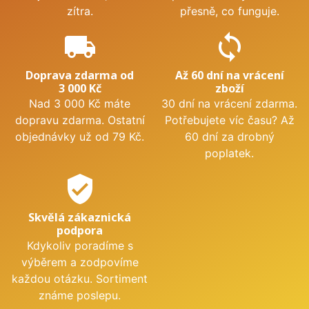
zítra.
přesně, co funguje.
local_shipping
sync
Doprava zdarma od
Až 60 dní na vrácení
3 000 Kč
zboží
Nad 3 000 Kč máte
30 dní na vrácení zdarma.
dopravu zdarma. Ostatní
Potřebujete víc času? Až
objednávky už od 79 Kč.
60 dní za drobný
poplatek.
verified_user
Skvělá zákaznická
podpora
Kdykoliv poradíme s
výběrem a zodpovíme
každou otázku. Sortiment
známe poslepu.