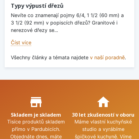
Typy výpustí dřezů
Nevíte co znamenají pojmy 6/4, 1 1/2 (60 mm) a
3 1/2 (92 mm) v popiscích dřezů? Granitové i
nerezové dřezy se...
Číst více
Všechny články a témata najdete
v naší poradně
.
Proč nakupovat u nás?
store_mall_directory
home
Skladem je skladem
30 let zkušeností v oboru
Tisíce produktů skladem
Máme vlastní kuchyňské
přímo v Pardubicích.
studio a vyrábíme
Objednáte dnes, máte
špičkové kuchyně. Víme