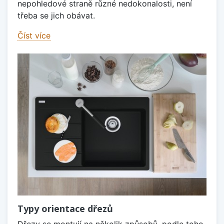
nepohledové straně různé nedokonalosti, není
třeba se jich obávat.
Číst více
Typy orientace dřezů
Dřezy se montují na několik způsobů, podle toho