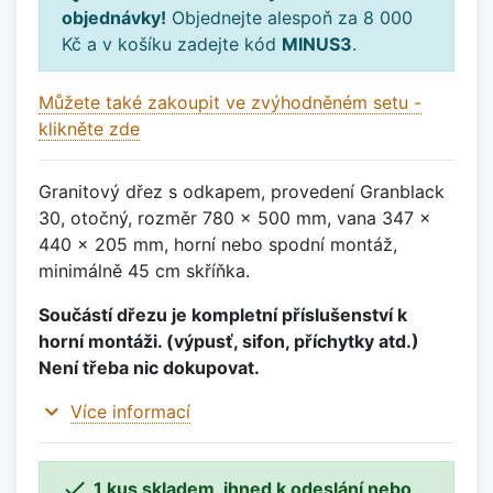
objednávky!
Objednejte alespoň za 8 000
Kč a v košíku zadejte kód
MINUS3
.
Můžete také zakoupit ve zvýhodněném setu -
klikněte zde
Granitový dřez s odkapem, provedení Granblack
30, otočný, rozměr 780 x 500 mm, vana 347 x
440 x 205 mm, horní nebo spodní montáž,
minimálně 45 cm skříňka.
Součástí dřezu je kompletní příslušenství k
horní montáži. (výpusť, sifon, příchytky atd.)
Není třeba nic dokupovat.
expand_more
Více informací

1 kus skladem, ihned k odeslání nebo