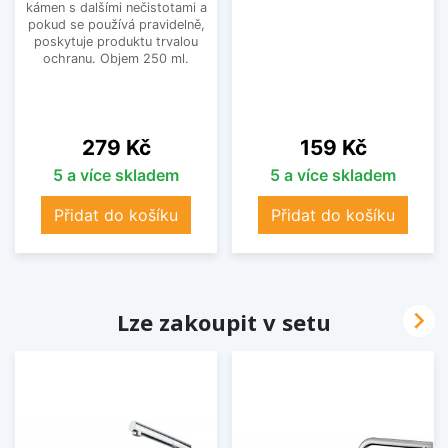
kámen s dalšími nečistotami a
pokud se používá pravidelně,
poskytuje produktu trvalou
ochranu. Objem 250 ml.
Cena
Cena
279 Kč
159 Kč
5 a více skladem
5 a více skladem
Přidat do košíku
Přidat do košíku

Lze zakoupit v setu