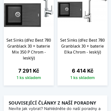
Set Sinks (dřez Best 780
Set Sinks (dřez Best 780
Granblack 30 + baterie
Granblack 30 + baterie
Mix 350 P Chrom -
Elka Chrom - lesklý)
lesklý)
Cena
Cena
7 291 Kč
6 414 Kč
1 ks skladem
1 ks skladem
SOUVISEJÍCÍ ČLÁNKY Z NAŠÍ PORADNY
Nevíte jak vybrat? Nahlédněte do naší poradny a