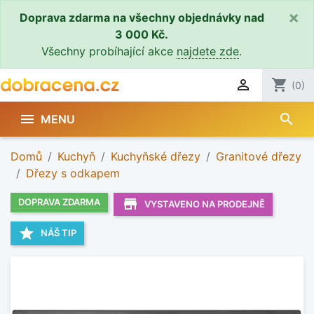
×
Doprava zdarma na všechny objednávky nad
3 000 Kč.
Všechny probíhající akce
najdete zde
.

shopping_cart
(0)
search

MENU
Domů
Kuchyň
Kuchyňské dřezy
Granitové dřezy
Dřezy s odkapem
store_mall_directory
DOPRAVA ZDARMA
VYSTAVENO NA PRODEJNĚ
star
NÁŠ TIP