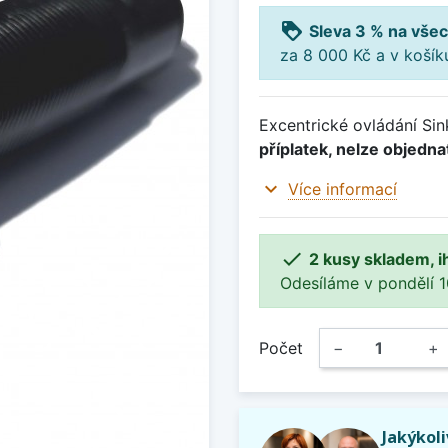
loyalty
Sleva 3 % na všec
za 8 000 Kč a v koší
Excentrické ovládání Sin
příplatek, nelze objedn
expand_more
Více informací

2 kusy skladem, i
Odesíláme v pondělí 10.
Počet
−
+
Jakýkol