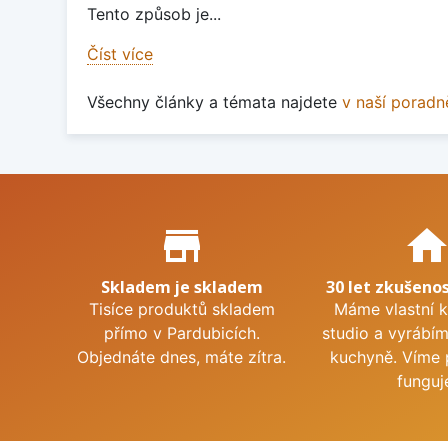
Tento způsob je...
Číst více
Všechny články a témata najdete
v naší poradn
Proč nakupovat u nás?
store_mall_directory
hom
Skladem je skladem
30 let zkušenos
Tisíce produktů skladem
Máme vlastní 
přímo v Pardubicích.
studio a vyrábí
Objednáte dnes, máte zítra.
kuchyně. Víme 
funguj