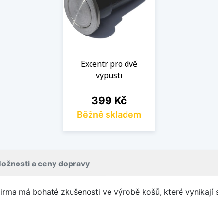
Excentr pro dvě
výpusti
Cena
399 Kč
Běžně skladem
ožnosti a ceny dopravy
 firma má bohaté zkušenosti ve výrobě košů, které vynikaj