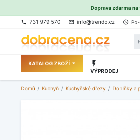
Doprava zdarma na 
731 979 570
info@trendo.cz
Po-
phone
mail_outline
access_time
flash_on
KATALOG ZBOŽÍ
VÝPRODEJ
Domů
Kuchyň
Kuchyňské dřezy
Doplňky a p