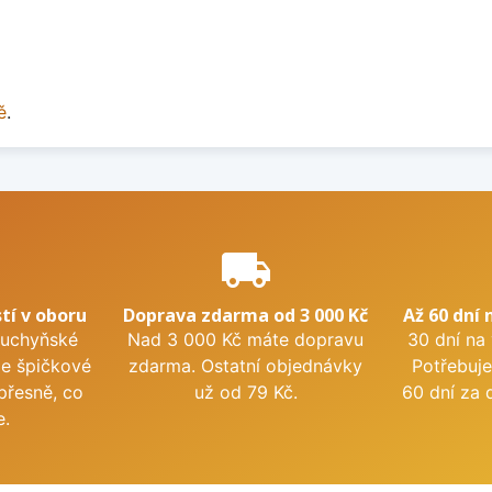
ě
.
e
local_shipping
tí v oboru
Doprava zdarma od 3 000 Kč
Až 60 dní 
kuchyňské
Nad 3 000 Kč máte dopravu
30 dní na
me špičkové
zdarma. Ostatní objednávky
Potřebuje
přesně, co
už od 79 Kč.
60 dní za 
e.