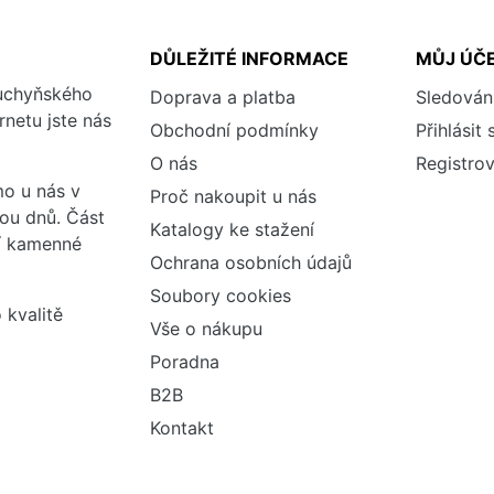
DŮLEŽITÉ INFORMACE
MŮJ ÚČ
kuchyňského
Doprava a platba
Sledován
rnetu jste nás
Obchodní podmínky
Přihlásit 
O nás
Registrov
o u nás v
Proč nakoupit u nás
vou dnů. Část
Katalogy ke stažení
ší kamenné
Ochrana osobních údajů
Soubory cookies
 kvalitě
Vše o nákupu
Poradna
B2B
Kontakt