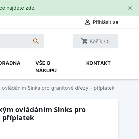
×
kce
najdete zde
.

Přihlásit se

shopping_cart
Košík
(0)
ORADNA
VŠE O
KONTAKT
NÁKUPU
 ovládáním Sinks pro granitové dřezy - příplatek
ckým ovládáním Sinks pro
 příplatek