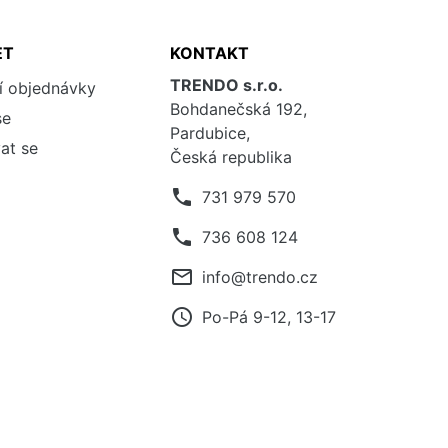
ET
KONTAKT
TRENDO s.r.o.
í objednávky
Bohdanečská 192,
se
Pardubice,
at se
Česká republika
phone
731 979 570
phone
736 608 124
mail_outline
info@trendo.cz
access_time
Po-Pá 9-12, 13-17