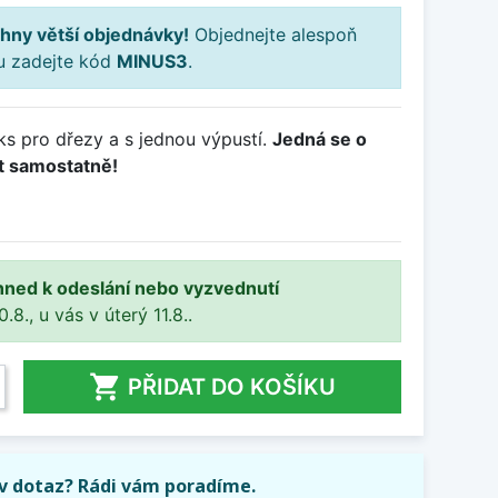
hny větší objednávky!
Objednejte alespoň
ku zadejte kód
MINUS3
.
ks pro dřezy a s jednou výpustí.
Jedná se o
at samostatně!
hned k odeslání nebo vyzvednutí
8., u vás v úterý 11.8..

PŘIDAT DO KOŠÍKU
iv dotaz? Rádi vám poradíme.