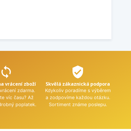
sync
verified_user
na vrácení zboží
Skvělá zákaznická podpora
 vrácení zdarma.
Kdykoliv poradíme s výběrem
te víc času? Až
a zodpovíme každou otázku.
drobný poplatek.
Sortiment známe poslepu.