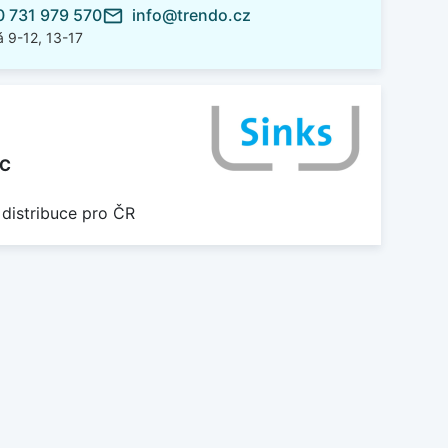
 731 979 570
info@trendo.cz
mail_outline
 9-12, 13-17
C
 distribuce pro ČR