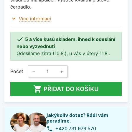
čerpadlo.
expand_more
Více informací

5 a více kusů skladem, ihned k odeslání
nebo vyzvednutí
Odesíláme zítra (10.8.), u vás v úterý 11.8..
Počet
−
+

PŘIDAT DO KOŠÍKU
Jakýkoliv dotaz? Rádi vám
poradíme.
+420 731 979 570
phone