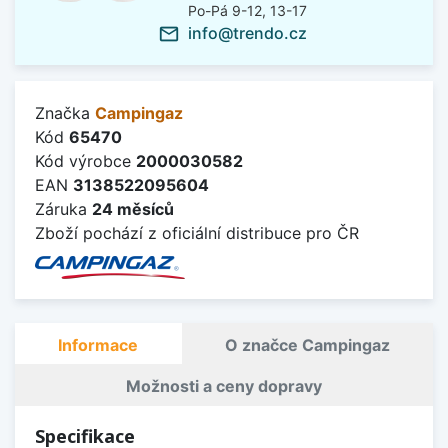
Po-Pá 9-12, 13-17
info@trendo.cz
mail_outline
Značka
Campingaz
Kód
65470
Kód výrobce
2000030582
EAN
3138522095604
Záruka
24 měsíců
Zboží pochází z oficiální distribuce pro ČR
Informace
O značce Campingaz
Možnosti a ceny dopravy
Specifikace