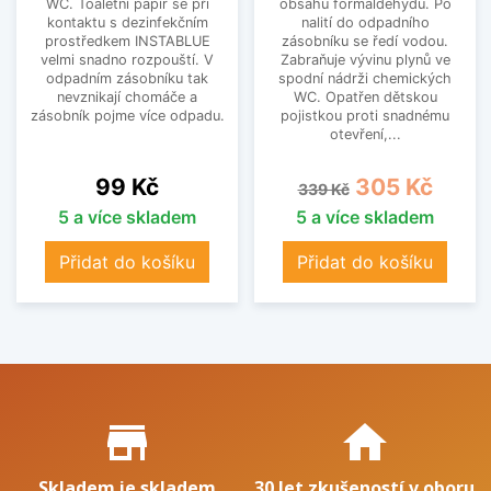
WC. Toaletní papír se při
obsahu formaldehydu. Po
kontaktu s dezinfekčním
nalití do odpadního
prostředkem INSTABLUE
zásobníku se ředí vodou.
velmi snadno rozpouští. V
Zabraňuje vývinu plynů ve
odpadním zásobníku tak
spodní nádrži chemických
nevznikají chomáče a
WC. Opatřen dětskou
zásobník pojme více odpadu.
pojistkou proti snadnému
otevření,...
Cena
Běžná cena
Cena
99 Kč
305 Kč
339 Kč
5 a více skladem
5 a více skladem
Přidat do košíku
Přidat do košíku
Proč nakupovat u nás?
store_mall_directory
home
Skladem je skladem
30 let zkušeností v oboru