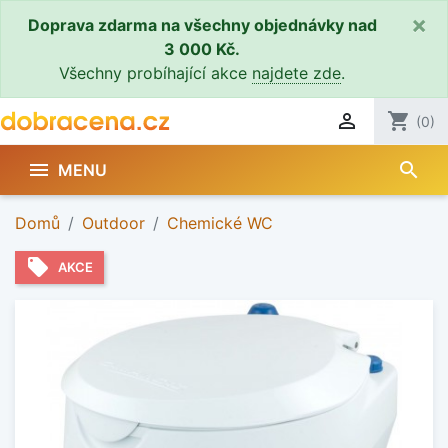
×
Doprava zdarma na všechny objednávky nad
3 000 Kč.
Všechny probíhající akce
najdete zde
.

shopping_cart
(0)
search

MENU
Domů
Outdoor
Chemické WC
local_offer
AKCE