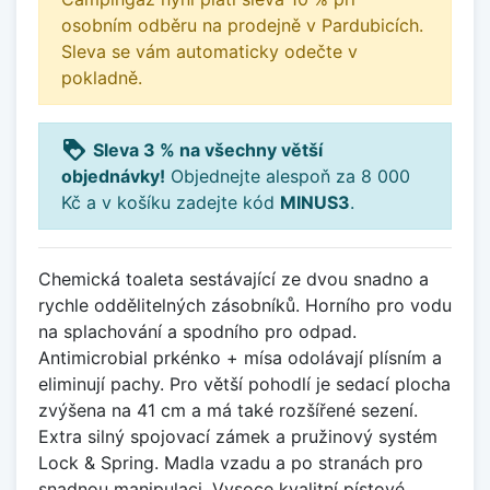
osobním odběru na prodejně v Pardubicích.
Sleva se vám automaticky odečte v
pokladně.
loyalty
Sleva 3 % na všechny větší
objednávky!
Objednejte alespoň za 8 000
Kč a v košíku zadejte kód
MINUS3
.
Chemická toaleta sestávající ze dvou snadno a
rychle oddělitelných zásobníků. Horního pro vodu
na splachování a spodního pro odpad.
Antimicrobial prkénko + mísa odolávají plísním a
eliminují pachy. Pro větší pohodlí je sedací plocha
zvýšena na 41 cm a má také rozšířené sezení.
Extra silný spojovací zámek a pružinový systém
Lock & Spring. Madla vzadu a po stranách pro
snadnou manipulaci. Vysoce kvalitní pístové