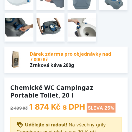
Dárek zdarma pro objednávky nad
7 000 Kč
Zrnková káva 200g
Chemické WC Campingaz
Portable Toilet, 20 l
1 874 Kč
s DPH
SLEVA 25%
2 499 Kč
loyalty
Udělejte si radost!
Na všechny grily
Campingaz nyní platí sleva 10 % při