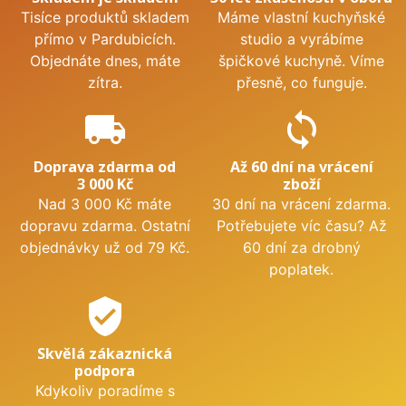
Tisíce produktů skladem
Máme vlastní kuchyňské
přímo v Pardubicích.
studio a vyrábíme
Objednáte dnes, máte
špičkové kuchyně. Víme
zítra.
přesně, co funguje.
local_shipping
sync
Doprava zdarma od
Až 60 dní na vrácení
3 000 Kč
zboží
Nad 3 000 Kč máte
30 dní na vrácení zdarma.
dopravu zdarma. Ostatní
Potřebujete víc času? Až
objednávky už od 79 Kč.
60 dní za drobný
poplatek.
verified_user
Skvělá zákaznická
podpora
Kdykoliv poradíme s