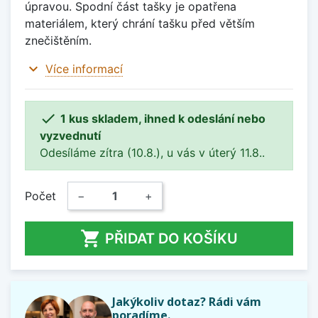
úpravou. Spodní část tašky je opatřena
materiálem, který chrání tašku před větším
znečištěním.
expand_more
Více informací

1 kus skladem, ihned k odeslání nebo
vyzvednutí
Odesíláme zítra (10.8.), u vás v úterý 11.8..
Počet
−
+

PŘIDAT DO KOŠÍKU
Jakýkoliv dotaz? Rádi vám
poradíme.