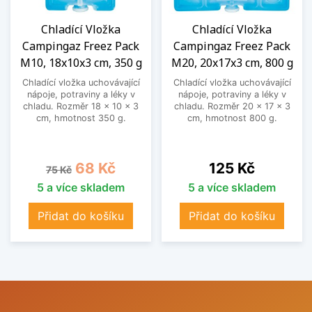
Chladící Vložka
Chladící Vložka
Campingaz Freez Pack
Campingaz Freez Pack
M10, 18x10x3 cm, 350 g
M20, 20x17x3 cm, 800 g
Chladící vložka uchovávající
Chladící vložka uchovávající
nápoje, potraviny a léky v
nápoje, potraviny a léky v
chladu. Rozměr 18 x 10 x 3
chladu. Rozměr 20 x 17 x 3
cm, hmotnost 350 g.
cm, hmotnost 800 g.
Běžná cena
Cena
Cena
68 Kč
125 Kč
75 Kč
5 a více skladem
5 a více skladem
Přidat do košíku
Přidat do košíku