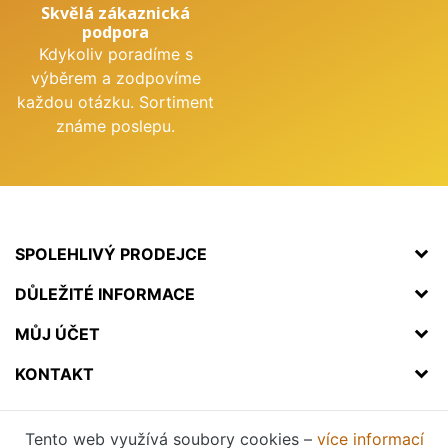
Skvělá zákaznická
podpora
Kdykoliv poradíme s
výběrem a zodpovíme
každou otázku. Sortiment
známe poslepu.
SPOLEHLIVÝ PRODEJCE
DŮLEŽITÉ INFORMACE
MŮJ ÚČET
KONTAKT
Tento web využívá soubory cookies –
více informací