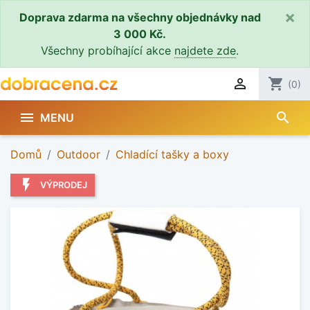
×
Doprava zdarma na všechny objednávky nad
3 000 Kč.
Všechny probíhající akce
najdete zde
.

shopping_cart
(0)
search

MENU
Domů
Outdoor
Chladící tašky a boxy
flash_on
VÝPRODEJ