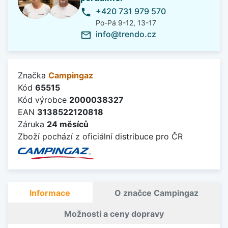
+420 731 979 570
phone
Po-Pá 9-12, 13-17
info@trendo.cz
mail_outline
Značka
Campingaz
Kód
65515
Kód výrobce
2000038327
EAN
3138522120818
Záruka
24 měsíců
Zboží pochází z oficiální distribuce pro ČR
Informace
O značce Campingaz
Možnosti a ceny dopravy