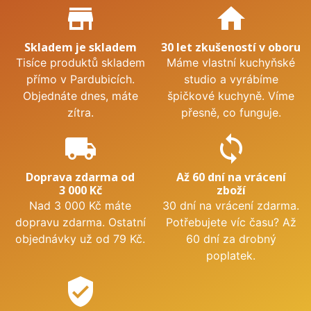
Proč nakupovat u nás?
store_mall_directory
home
Skladem je skladem
30 let zkušeností v oboru
Tisíce produktů skladem
Máme vlastní kuchyňské
přímo v Pardubicích.
studio a vyrábíme
Objednáte dnes, máte
špičkové kuchyně. Víme
zítra.
přesně, co funguje.
local_shipping
sync
Doprava zdarma od
Až 60 dní na vrácení
3 000 Kč
zboží
Nad 3 000 Kč máte
30 dní na vrácení zdarma.
dopravu zdarma. Ostatní
Potřebujete víc času? Až
objednávky už od 79 Kč.
60 dní za drobný
poplatek.
verified_user