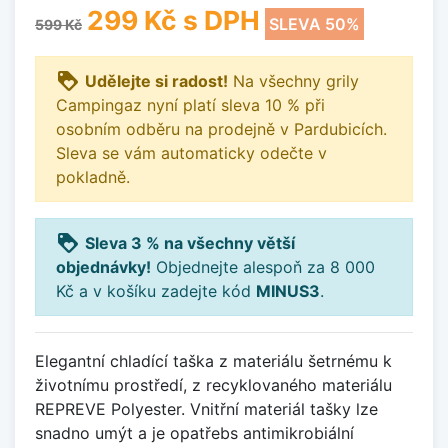
299 Kč
s DPH
SLEVA 50%
599 Kč
loyalty
Udělejte si radost!
Na všechny grily
Campingaz nyní platí sleva 10 % při
osobním odběru na prodejně v Pardubicích.
Sleva se vám automaticky odečte v
pokladně.
loyalty
Sleva 3 % na všechny větší
objednávky!
Objednejte alespoň za 8 000
Kč a v košíku zadejte kód
MINUS3
.
Elegantní chladící taška z materiálu šetrnému k
životnímu prostředí, z recyklovaného materiálu
REPREVE Polyester. Vnitřní materiál tašky lze
snadno umýt a je opatřebs antimikrobiální