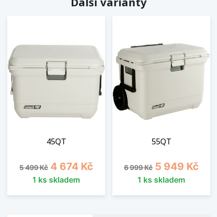
Další varianty
45QT
55QT
Běžná cena
Cena
Běžná cena
Cena
4 674 Kč
5 949 Kč
5 499 Kč
6 999 Kč
1 ks skladem
1 ks skladem