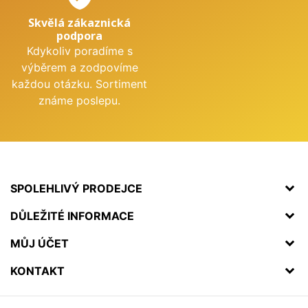
Skvělá zákaznická
podpora
Kdykoliv poradíme s
výběrem a zodpovíme
každou otázku. Sortiment
známe poslepu.
SPOLEHLIVÝ PRODEJCE
DŮLEŽITÉ INFORMACE
MŮJ ÚČET
KONTAKT