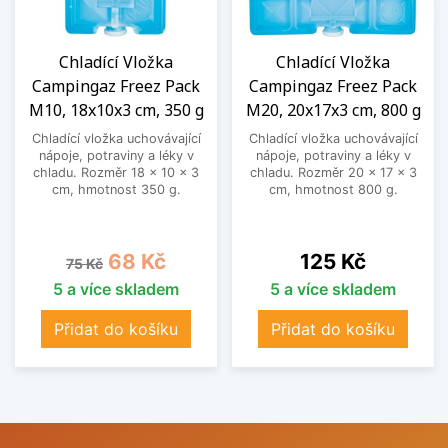
Chladící Vložka
Chladící Vložka
Campingaz Freez Pack
Campingaz Freez Pack
M10, 18x10x3 cm, 350 g
M20, 20x17x3 cm, 800 g
Chladící vložka uchovávající
Chladící vložka uchovávající
nápoje, potraviny a léky v
nápoje, potraviny a léky v
chladu. Rozměr 18 x 10 x 3
chladu. Rozměr 20 x 17 x 3
cm, hmotnost 350 g.
cm, hmotnost 800 g.
Běžná cena
Cena
Cena
68 Kč
125 Kč
75 Kč
5 a více skladem
5 a více skladem
Přidat do košíku
Přidat do košíku