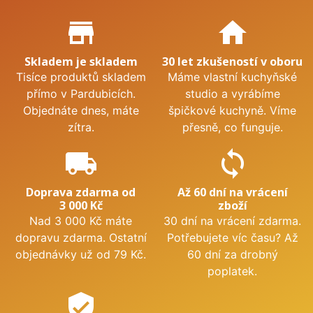
Proč nakupovat u nás?
store_mall_directory
home
Skladem je skladem
30 let zkušeností v oboru
Tisíce produktů skladem
Máme vlastní kuchyňské
přímo v Pardubicích.
studio a vyrábíme
Objednáte dnes, máte
špičkové kuchyně. Víme
zítra.
přesně, co funguje.
local_shipping
sync
Doprava zdarma od
Až 60 dní na vrácení
3 000 Kč
zboží
Nad 3 000 Kč máte
30 dní na vrácení zdarma.
dopravu zdarma. Ostatní
Potřebujete víc času? Až
objednávky už od 79 Kč.
60 dní za drobný
poplatek.
verified_user