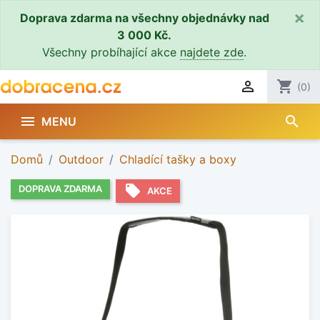
×
Doprava zdarma na všechny objednávky nad
3 000 Kč.
Všechny probíhající akce
najdete zde
.

shopping_cart
(0)
search

MENU
Domů
Outdoor
Chladící tašky a boxy
local_offer
DOPRAVA ZDARMA
AKCE