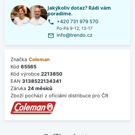
Jakýkoliv dotaz? Rádi vám
poradíme.
+420 731 979 570
phone
Po-Pá 9-12, 13-17
info@trendo.cz
mail_outline
Značka
Coleman
Kód
65565
Kód výrobce
2213850
EAN
3138522134341
Záruka
24 měsíců
Zboží pochází z oficiální distribuce pro ČR