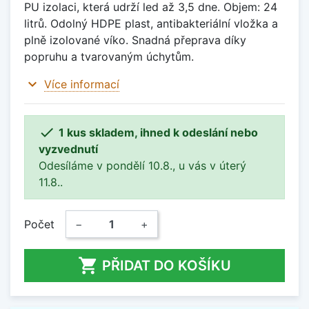
PU izolaci, která udrží led až 3,5 dne. Objem: 24
litrů. Odolný HDPE plast, antibakteriální vložka a
plně izolované víko. Snadná přeprava díky
popruhu a tvarovaným úchytům.
expand_more
Více informací

1 kus skladem, ihned k odeslání nebo
vyzvednutí
Odesíláme v pondělí 10.8., u vás v úterý
11.8..
Počet
−
+

PŘIDAT DO KOŠÍKU