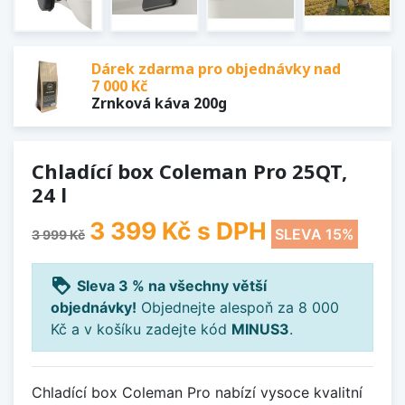
Dárek zdarma pro objednávky nad
7 000 Kč
Zrnková káva 200g
Chladící box Coleman Pro 25QT,
24 l
3 399 Kč
s DPH
SLEVA 15%
3 999 Kč
loyalty
Sleva 3 % na všechny větší
objednávky!
Objednejte alespoň za 8 000
Kč a v košíku zadejte kód
MINUS3
.
Chladící box Coleman Pro nabízí vysoce kvalitní