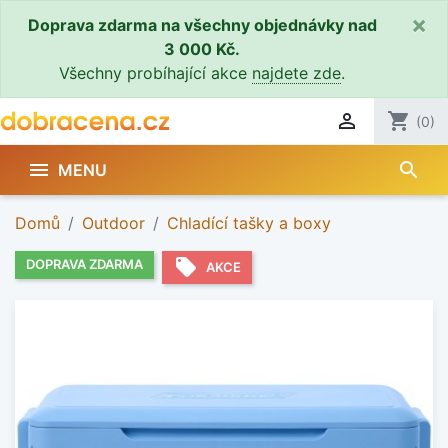
×
Doprava zdarma na všechny objednávky nad
3 000 Kč.
Všechny probíhající akce
najdete zde
.

shopping_cart
(0)
search

MENU
Domů
Outdoor
Chladící tašky a boxy
local_offer
DOPRAVA ZDARMA
AKCE