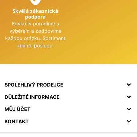
Skvělá zákaznická
podpora
Kdykoliv poradíme s
výběrem a zodpovíme
každou otázku. Sortiment
známe poslepu.
SPOLEHLIVÝ PRODEJCE
DŮLEŽITÉ INFORMACE
MŮJ ÚČET
KONTAKT