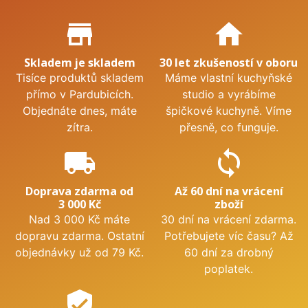
Proč nakupovat u nás?
store_mall_directory
home
Skladem je skladem
30 let zkušeností v oboru
Tisíce produktů skladem
Máme vlastní kuchyňské
přímo v Pardubicích.
studio a vyrábíme
Objednáte dnes, máte
špičkové kuchyně. Víme
zítra.
přesně, co funguje.
local_shipping
sync
Doprava zdarma od
Až 60 dní na vrácení
3 000 Kč
zboží
Nad 3 000 Kč máte
30 dní na vrácení zdarma.
dopravu zdarma. Ostatní
Potřebujete víc času? Až
objednávky už od 79 Kč.
60 dní za drobný
poplatek.
verified_user