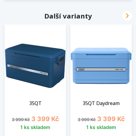

Další varianty
35QT
35QT Daydream
Běžná cena
Cena
Běžná cena
Cena
3 399 Kč
3 399 Kč
3 999 Kč
3 999 Kč
1 ks skladem
1 ks skladem