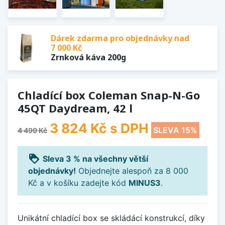
Dárek zdarma pro objednávky nad
7 000 Kč
Zrnková káva 200g
Chladící box Coleman Snap-N-Go
45QT Daydream, 42 l
3 824 Kč
s DPH
SLEVA 15%
4 499 Kč
loyalty
Sleva 3 % na všechny větší
objednávky!
Objednejte alespoň za 8 000
Kč a v košíku zadejte kód
MINUS3
.
Unikátní chladící box se skládácí konstrukcí, díky