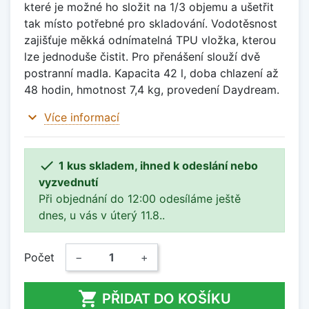
které je možné ho složit na 1/3 objemu a ušetřit
tak místo potřebné pro skladování. Vodotěsnost
zajišťuje měkká odnímatelná TPU vložka, kterou
lze jednoduše čistit. Pro přenášení slouží dvě
postranní madla. Kapacita 42 l, doba chlazení až
48 hodin, hmotnost 7,4 kg, provedení Daydream.
expand_more
Více informací

1 kus skladem, ihned k odeslání nebo
vyzvednutí
Při objednání do 12:00 odesíláme ještě
dnes, u vás v úterý 11.8..
Počet
−
+

PŘIDAT DO KOŠÍKU