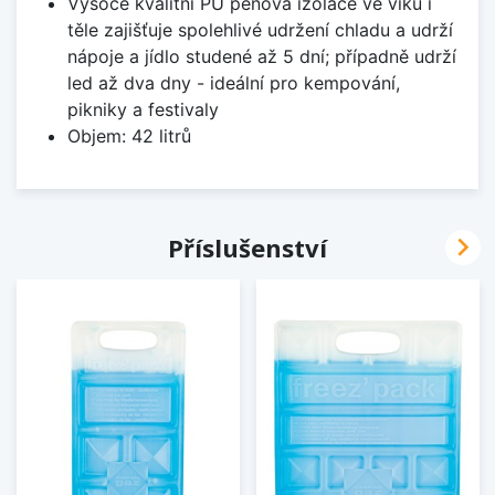
Vysoce kvalitní PU pěnová izolace ve víku i
těle zajišťuje spolehlivé udržení chladu a udrží
nápoje a jídlo studené až 5 dní; případně udrží
led až dva dny - ideální pro kempování,
pikniky a festivaly
Objem: 42 litrů

Příslušenství