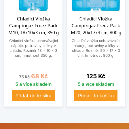
Chladící Vložka
Chladící Vložka
Campingaz Freez Pack
Campingaz Freez Pack
M10, 18x10x3 cm, 350 g
M20, 20x17x3 cm, 800 g
Chladící vložka uchovávající
Chladící vložka uchovávající
nápoje, potraviny a léky v
nápoje, potraviny a léky v
chladu. Rozměr 18 x 10 x 3
chladu. Rozměr 20 x 17 x 3
cm, hmotnost 350 g.
cm, hmotnost 800 g.
Běžná cena
Cena
Cena
68 Kč
125 Kč
75 Kč
5 a více skladem
5 a více skladem
Přidat do košíku
Přidat do košíku