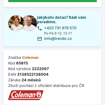
Jakýkoliv dotaz? Rádi vám
poradíme.
+420 731 979 570
phone
Po-Pá 9-12, 13-17
info@trendo.cz
mail_outline
Značka
Coleman
Kód
65815
Kód výrobce
2232097
EAN
3138522138004
Záruka
24 měsíců
Zboží pochází z oficiální distribuce pro ČR