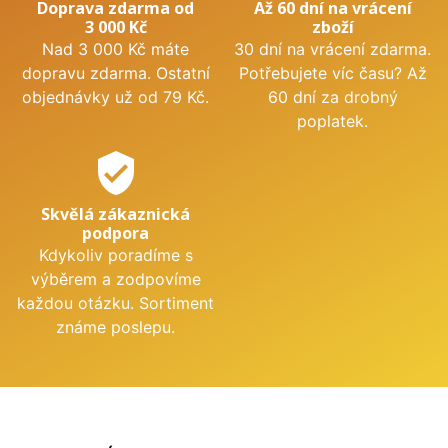
Doprava zdarma od
Až 60 dní na vrácení
3 000 Kč
zboží
Nad 3 000 Kč máte
30 dní na vrácení zdarma.
dopravu zdarma. Ostatní
Potřebujete víc času? Až
objednávky už od 79 Kč.
60 dní za drobný
poplatek.
verified_user
Skvělá zákaznická
podpora
Kdykoliv poradíme s
výběrem a zodpovíme
každou otázku. Sortiment
známe poslepu.