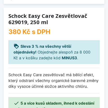
Schock Easy Care Zesvětlovač
629019, 250 ml
380 Kč
s DPH
loyalty
Sleva 3 % na všechny větší
objednávky!
Objednejte alespoň za 8 000
Kč a v košíku zadejte kód
MINUS3
.
Schock Easy Care zesvětlovač má bělící efekt,
který odstraní všechny organické barevné změny
díky vysoce účinné složce aktivního chlóru.

5 a více kusů skladem, ihned k odeslání