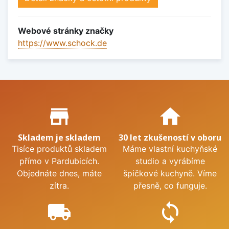
Webové stránky značky
https://www.schock.de
Proč nakupovat u nás?
store_mall_directory
home
Skladem je skladem
30 let zkušeností v oboru
Tisíce produktů skladem
Máme vlastní kuchyňské
přímo v Pardubicích.
studio a vyrábíme
Objednáte dnes, máte
špičkové kuchyně. Víme
zítra.
přesně, co funguje.
local_shipping
sync