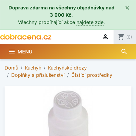
×
Doprava zdarma na všechny objednávky nad
3 000 Kč.
Všechny probíhající akce
najdete zde
.

shopping_cart
(0)
search

MENU
Domů
Kuchyň
Kuchyňské dřezy
Doplňky a příslušenství
Čistící prostředky