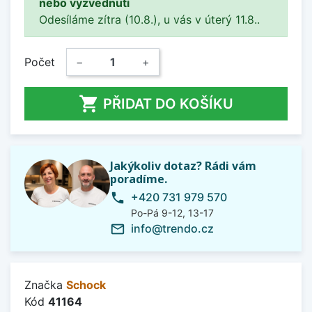
nebo vyzvednutí
Odesíláme zítra (10.8.), u vás v úterý 11.8..
Počet
−
+

PŘIDAT DO KOŠÍKU
Jakýkoliv dotaz? Rádi vám
poradíme.
+420 731 979 570
phone
Po-Pá 9-12, 13-17
info@trendo.cz
mail_outline
Značka
Schock
Kód
41164