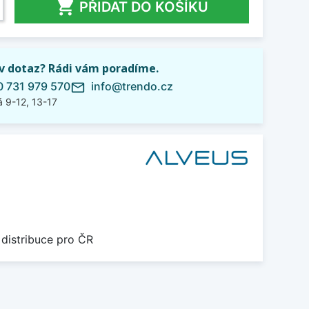

PŘIDAT DO KOŠÍKU
iv dotaz? Rádi vám poradíme.
 731 979 570
info@trendo.cz
mail_outline
 9-12, 13-17
 distribuce pro ČR