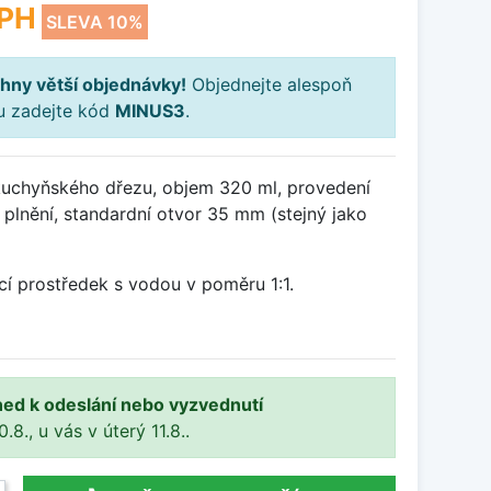
PH
SLEVA 10%
hny větší objednávky!
Objednejte alespoň
ku zadejte kód
MINUS3
.
uchyňského dřezu, objem 320 ml, provedení
 plnění, standardní otvor 35 mm (stejný jako
cí prostředek s vodou v poměru 1:1.
ned k odeslání nebo vyzvednutí
8., u vás v úterý 11.8..