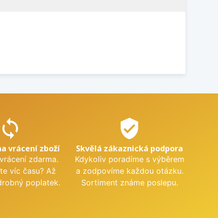
sync
verified_user
na vrácení zboží
Skvělá zákaznická podpora
 vrácení zdarma.
Kdykoliv poradíme s výběrem
te víc času? Až
a zodpovíme každou otázku.
drobný poplatek.
Sortiment známe poslepu.