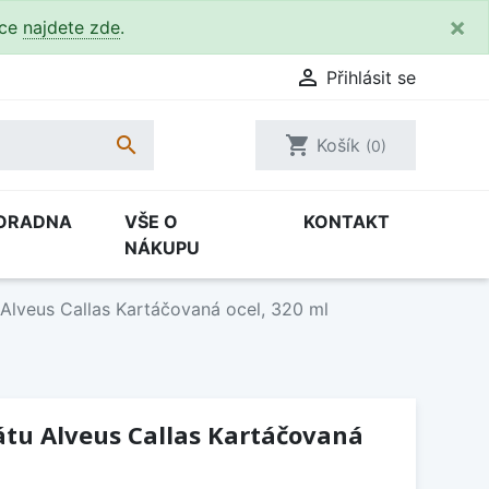
×
kce
najdete zde
.

Přihlásit se

shopping_cart
Košík
(0)
ORADNA
VŠE O
KONTAKT
NÁKUPU
lveus Callas Kartáčovaná ocel, 320 ml
tu Alveus Callas Kartáčovaná