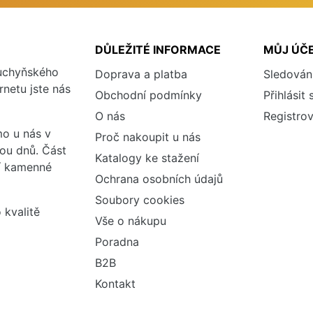
DŮLEŽITÉ INFORMACE
MŮJ ÚČ
kuchyňského
Doprava a platba
Sledován
rnetu jste nás
Obchodní podmínky
Přihlásit 
O nás
Registrov
o u nás v
Proč nakoupit u nás
vou dnů. Část
Katalogy ke stažení
ší kamenné
Ochrana osobních údajů
Soubory cookies
 kvalitě
Vše o nákupu
Poradna
B2B
Kontakt