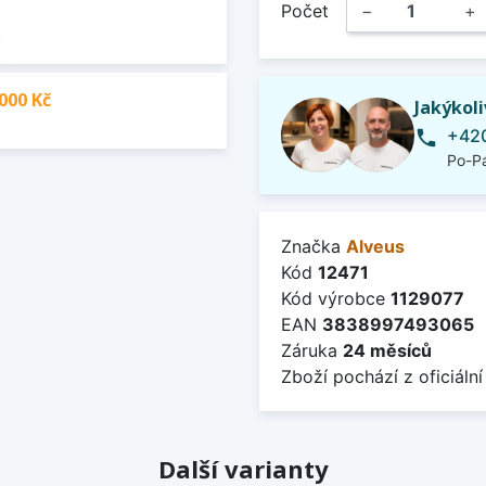
Počet
−
+
000 Kč
Jakýkol
+420
phone
Po-Pá
Značka
Alveus
Kód
12471
Kód výrobce
1129077
EAN
3838997493065
Záruka
24 měsíců
Zboží pochází z oficiální
Další varianty