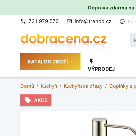
Doprava zdarma na 
731 979 570
info@trendo.cz
Po-
phone
mail_outline
access_time
flash_on
KATALOG ZBOŽÍ
VÝPRODEJ
Domů
Kuchyň
Kuchyňské dřezy
Doplňky a p
local_offer
AKCE