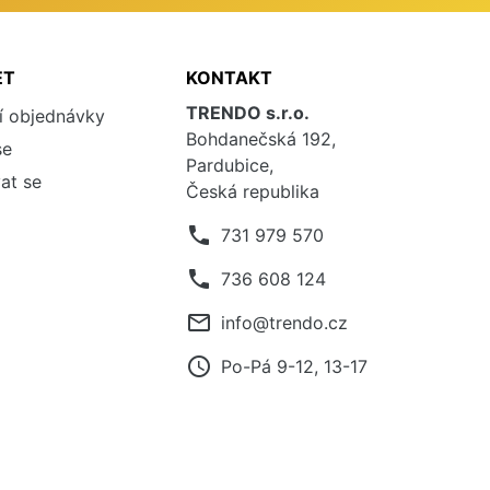
ET
KONTAKT
TRENDO s.r.o.
í objednávky
Bohdanečská 192,
se
Pardubice,
at se
Česká republika
phone
731 979 570
phone
736 608 124
mail_outline
info@trendo.cz
access_time
Po-Pá 9-12, 13-17