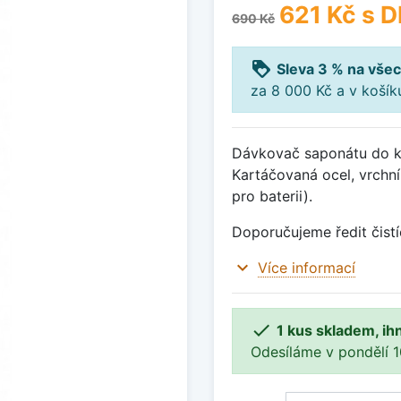
621 Kč
s D
690 Kč
loyalty
Sleva 3 % na všec
za 8 000 Kč a v koší
Dávkovač saponátu do k
Kartáčovaná ocel, vrchní
pro baterii).
Doporučujeme ředit čistí
expand_more
Více informací

1 kus skladem, ih
Odesíláme v pondělí 10.