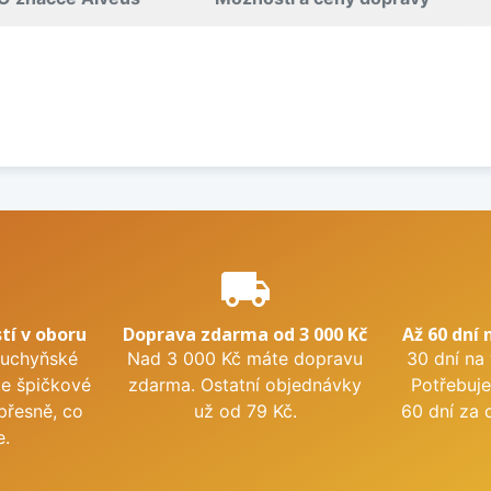
e
local_shipping
tí v oboru
Doprava zdarma od 3 000 Kč
Až 60 dní 
kuchyňské
Nad 3 000 Kč máte dopravu
30 dní na
me špičkové
zdarma. Ostatní objednávky
Potřebuje
přesně, co
už od 79 Kč.
60 dní za 
e.