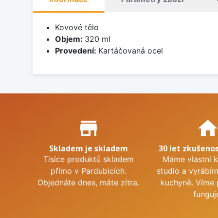
Kovové tělo
Objem:
320 ml
Provedení:
Kartáčovaná ocel
Proč nakupovat u nás?
store_mall_directory
hom
Skladem je skladem
30 let zkušenos
Tisíce produktů skladem
Máme vlastní 
přímo v Pardubicích.
studio a vyrábí
Objednáte dnes, máte zítra.
kuchyně. Víme 
funguj