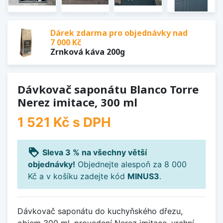
Dárek zdarma pro objednávky nad
7 000 Kč
Zrnková káva 200g
Dávkovač saponátu Blanco Torre
Nerez imitace, 300 ml
1 521 Kč
s DPH
loyalty
Sleva 3 % na všechny větší
objednávky!
Objednejte alespoň za 8 000
Kč a v košíku zadejte kód
MINUS3
.
Dávkovač saponátu do kuchyňského dřezu,