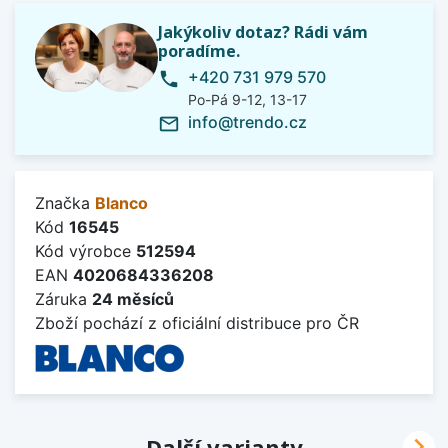
Jakýkoliv dotaz? Rádi vám
poradíme.
+420 731 979 570
phone
Po-Pá 9-12, 13-17
info@trendo.cz
mail_outline
Značka
Blanco
Kód
16545
Kód výrobce
512594
EAN
4020684336208
Záruka
24 měsíců
Zboží pochází z oficiální distribuce pro ČR

Další varianty