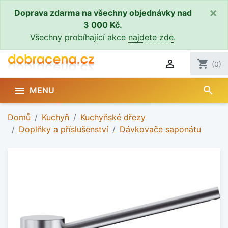
×
Doprava zdarma na všechny objednávky nad
3 000 Kč.
Všechny probíhající akce
najdete zde
.

shopping_cart
(0)
search

MENU
Domů
Kuchyň
Kuchyňské dřezy
Doplňky a příslušenství
Dávkovače saponátu