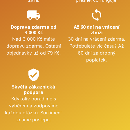
zítra.
přesně, co funguje.
local_shipping
sync
Doprava zdarma od
Až 60 dní na vrácení
3 000 Kč
zboží
Nad 3 000 Kč máte
30 dní na vrácení zdarma.
dopravu zdarma. Ostatní
Potřebujete víc času? Až
objednávky už od 79 Kč.
60 dní za drobný
poplatek.
verified_user
Skvělá zákaznická
podpora
Kdykoliv poradíme s
výběrem a zodpovíme
každou otázku. Sortiment
známe poslepu.