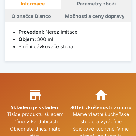
Informace
Parametry zboží
O značce Blanco
Možnosti a ceny dopravy
Provedení:
Nerez imitace
Objem:
300 ml
Plnění dávkovače shora
Proč nakupovat u nás?
store_mall_directory
home
Skladem je skladem
30 let zkušeností v oboru
Tisíce produktů skladem
Máme vlastní kuchyňské
přímo v Pardubicích.
studio a vyrábíme
Objednáte dnes, máte
špičkové kuchyně. Víme