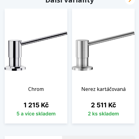
Chrom
Nerez kartáčovaná
Cena
Cena
1 215 Kč
2 511 Kč
5 a více skladem
2 ks skladem