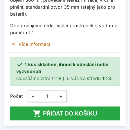
objem 300 ml, provedení Nerez imitace, vrchní
plnění, standardní otvor 35 mm (stejný jako pro
baterii).
Doporučujeme ředit čistící prostředek s vodou v
poměru 1:1.
expand_more
Více informací

1 kus skladem, ihned k odeslání nebo
vyzvednutí
Odesíláme zítra (11.8.), u vás ve středu 12.8..
Počet
−
+

PŘIDAT DO KOŠÍKU