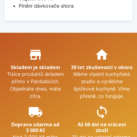
Plnění dávkovače shora
Proč nakupovat u nás?
store_mall_directory
home
Skladem je skladem
30 let zkušeností v oboru
Tisíce produktů skladem
Máme vlastní kuchyňské
přímo v Pardubicích.
studio a vyrábíme
Objednáte dnes, máte
špičkové kuchyně. Víme
zítra.
přesně, co funguje.
local_shipping
sync
Doprava zdarma od
Až 60 dní na vrácení
3 000 Kč
zboží
Nad 3 000 Kč máte
30 dní na vrácení zdarma.