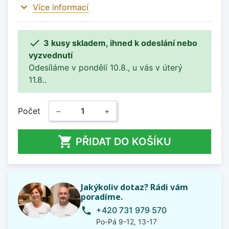
expand_more
Více informací

3 kusy skladem, ihned k odeslání nebo
vyzvednutí
Odesíláme v pondělí 10.8., u vás v úterý
11.8..
Počet
−
+

PŘIDAT DO KOŠÍKU
Jakýkoliv dotaz? Rádi vám
poradíme.
+420 731 979 570
phone
Po-Pá 9-12, 13-17