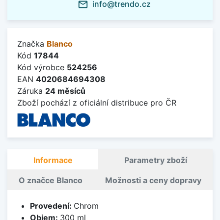
info@trendo.cz
mail_outline
Značka
Blanco
Kód
17844
Kód výrobce
524256
EAN
4020684694308
Záruka
24 měsíců
Zboží pochází z oficiální distribuce pro ČR
Informace
Parametry zboží
O značce Blanco
Možnosti a ceny dopravy
Provedení:
Chrom
Objem:
300 ml