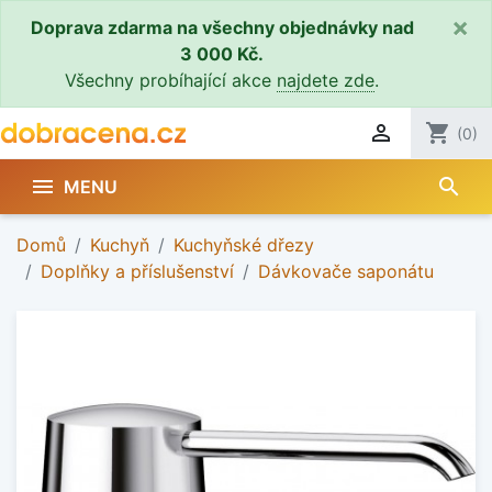
×
Doprava zdarma na všechny objednávky nad
3 000 Kč.
Všechny probíhající akce
najdete zde
.

shopping_cart
(0)
search

MENU
Domů
Kuchyň
Kuchyňské dřezy
Doplňky a příslušenství
Dávkovače saponátu