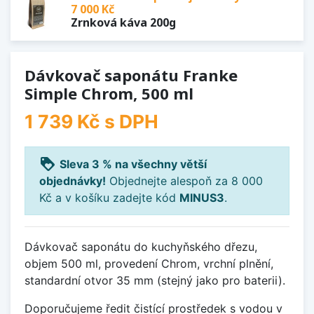
7 000 Kč
Zrnková káva 200g
Dávkovač saponátu Franke
Simple Chrom, 500 ml
1 739 Kč
s DPH
loyalty
Sleva 3 % na všechny větší
objednávky!
Objednejte alespoň za 8 000
Kč a v košíku zadejte kód
MINUS3
.
Dávkovač saponátu do kuchyňského dřezu,
objem 500 ml, provedení Chrom, vrchní plnění,
standardní otvor 35 mm (stejný jako pro baterii).
Doporučujeme ředit čistící prostředek s vodou v