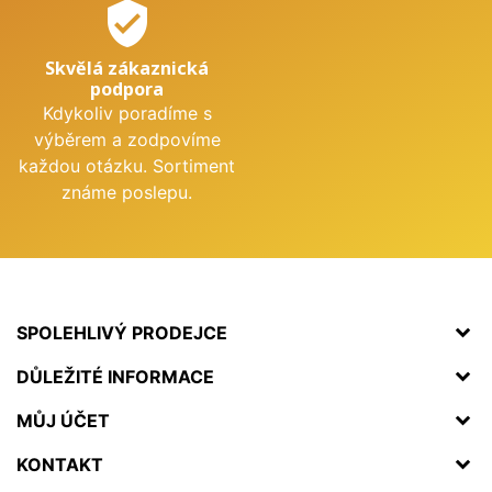
verified_user
Skvělá zákaznická
podpora
Kdykoliv poradíme s
výběrem a zodpovíme
každou otázku. Sortiment
známe poslepu.
SPOLEHLIVÝ PRODEJCE
DŮLEŽITÉ INFORMACE
MŮJ ÚČET
KONTAKT