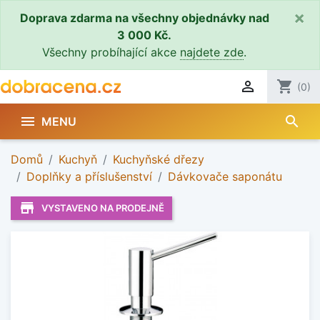
×
Doprava zdarma na všechny objednávky nad
3 000 Kč.
Všechny probíhající akce
najdete zde
.

shopping_cart
(0)
search

MENU
Domů
Kuchyň
Kuchyňské dřezy
Doplňky a příslušenství
Dávkovače saponátu
store_mall_directory
VYSTAVENO NA PRODEJNĚ