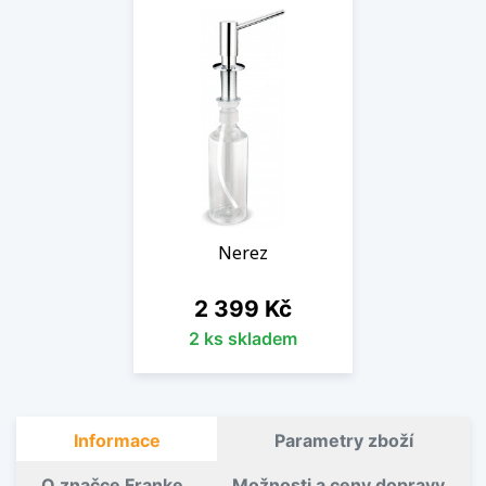
Nerez
Cena
2 399 Kč
2 ks skladem
Informace
Parametry zboží
O značce Franke
Možnosti a ceny dopravy