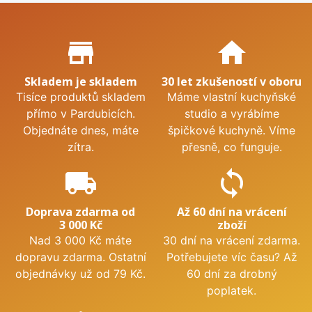
Proč nakupovat u nás?
store_mall_directory
home
Skladem je skladem
30 let zkušeností v oboru
Tisíce produktů skladem
Máme vlastní kuchyňské
přímo v Pardubicích.
studio a vyrábíme
Objednáte dnes, máte
špičkové kuchyně. Víme
zítra.
přesně, co funguje.
local_shipping
sync
Doprava zdarma od
Až 60 dní na vrácení
3 000 Kč
zboží
Nad 3 000 Kč máte
30 dní na vrácení zdarma.
dopravu zdarma. Ostatní
Potřebujete víc času? Až
objednávky už od 79 Kč.
60 dní za drobný
poplatek.