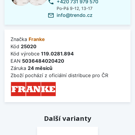
+420 731 979 570
phone
Po-Pá 9-12, 13-17
info@trendo.cz
mail_outline
Značka
Franke
Kód
25020
Kód výrobce
119.0281.894
EAN
5036484020420
Záruka
24 měsíců
Zboží pochází z oficiální distribuce pro ČR
Další varianty