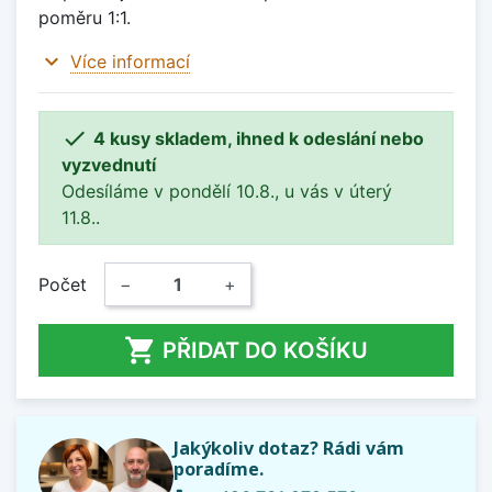
poměru 1:1.
expand_more
Více informací

4 kusy skladem, ihned k odeslání nebo
vyzvednutí
Odesíláme v pondělí 10.8., u vás v úterý
11.8..
Počet
−
+

PŘIDAT DO KOŠÍKU
Jakýkoliv dotaz? Rádi vám
poradíme.