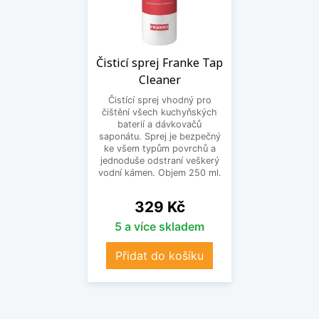
Čisticí sprej Franke Tap
Cleaner
Čistící sprej vhodný pro
čištění všech kuchyňských
baterií a dávkovačů
saponátu. Sprej je bezpečný
ke všem typům povrchů a
jednoduše odstraní veškerý
vodní kámen. Objem 250 ml.
Cena
329 Kč
5 a více skladem
Přidat do košíku