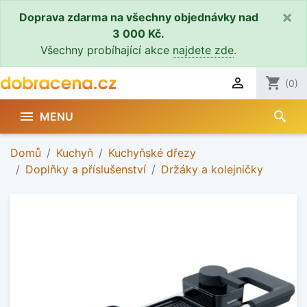
×
Doprava zdarma na všechny objednávky nad
3 000 Kč.
Všechny probíhající akce
najdete zde
.

shopping_cart
(0)
search

MENU
Domů
Kuchyň
Kuchyňské dřezy
Doplňky a příslušenství
Držáky a kolejničky