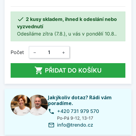

2 kusy skladem, ihned k odeslání nebo
vyzvednutí
Odesíláme zítra (7.8.), u vás v pondělí 10.8..
Počet
−
+

PŘIDAT DO KOŠÍKU
Jakýkoliv dotaz? Rádi vám
poradíme.
+420 731 979 570
phone
Po-Pá 9-12, 13-17
info@trendo.cz
mail_outline