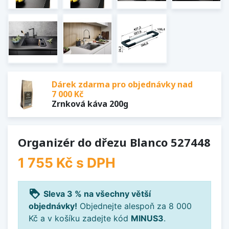
Dárek zdarma pro objednávky nad
7 000 Kč
Zrnková káva 200g
Organizér do dřezu Blanco 527448
1 755 Kč
s DPH
loyalty
Sleva 3 % na všechny větší
objednávky!
Objednejte alespoň za 8 000
Kč a v košíku zadejte kód
MINUS3
.