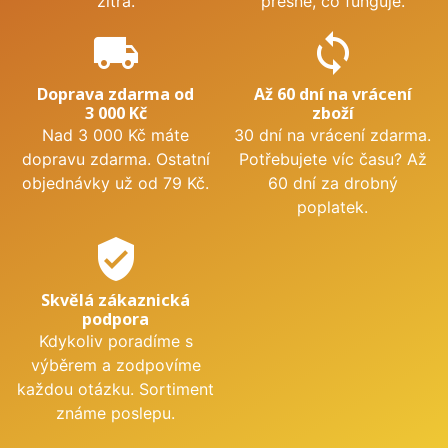
zítra.
přesně, co funguje.
local_shipping
sync
Doprava zdarma od
Až 60 dní na vrácení
3 000 Kč
zboží
Nad 3 000 Kč máte
30 dní na vrácení zdarma.
dopravu zdarma. Ostatní
Potřebujete víc času? Až
objednávky už od 79 Kč.
60 dní za drobný
poplatek.
verified_user
Skvělá zákaznická
podpora
Kdykoliv poradíme s
výběrem a zodpovíme
každou otázku. Sortiment
známe poslepu.