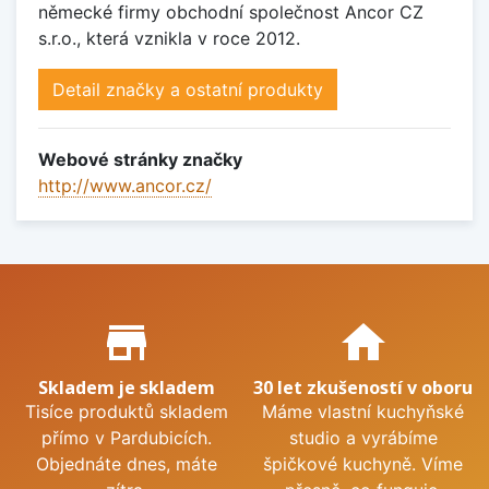
německé firmy obchodní společnost Ancor CZ
s.r.o., která vznikla v roce 2012.
Detail značky a ostatní produkty
Webové stránky značky
http://www.ancor.cz/
Proč nakupovat u nás?
store_mall_directory
home
Skladem je skladem
30 let zkušeností v oboru
Tisíce produktů skladem
Máme vlastní kuchyňské
přímo v Pardubicích.
studio a vyrábíme
Objednáte dnes, máte
špičkové kuchyně. Víme