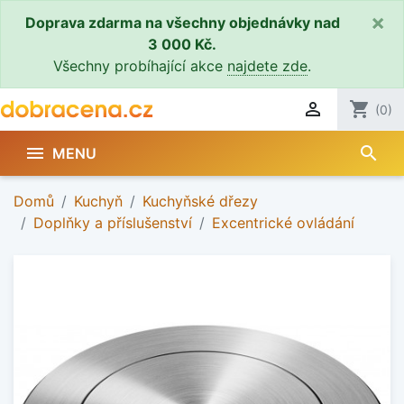
×
Doprava zdarma na všechny objednávky nad
3 000 Kč.
Všechny probíhající akce
najdete zde
.

shopping_cart
(0)
search

MENU
Domů
Kuchyň
Kuchyňské dřezy
Doplňky a příslušenství
Excentrické ovládání