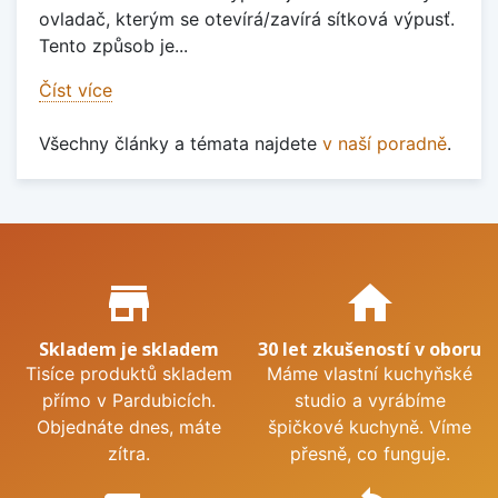
ovladač, kterým se otevírá/zavírá sítková výpusť.
Tento způsob je...
Číst více
Všechny články a témata najdete
v naší poradně
.
Proč nakupovat u nás?
store_mall_directory
home
Skladem je skladem
30 let zkušeností v oboru
Tisíce produktů skladem
Máme vlastní kuchyňské
přímo v Pardubicích.
studio a vyrábíme
Objednáte dnes, máte
špičkové kuchyně. Víme
zítra.
přesně, co funguje.