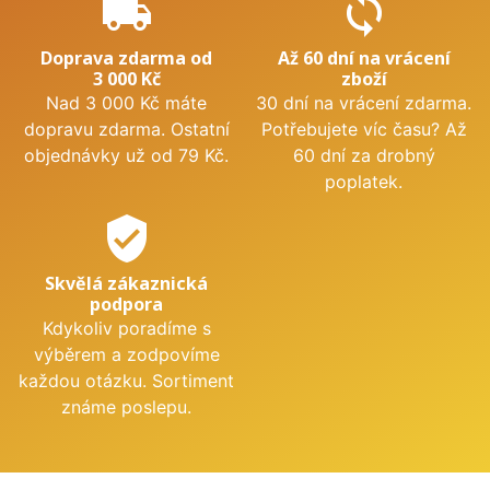
local_shipping
sync
Doprava zdarma od
Až 60 dní na vrácení
3 000 Kč
zboží
Nad 3 000 Kč máte
30 dní na vrácení zdarma.
dopravu zdarma. Ostatní
Potřebujete víc času? Až
objednávky už od 79 Kč.
60 dní za drobný
poplatek.
verified_user
Skvělá zákaznická
podpora
Kdykoliv poradíme s
výběrem a zodpovíme
každou otázku. Sortiment
známe poslepu.