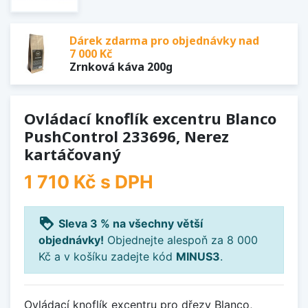
Dárek zdarma pro objednávky nad
7 000 Kč
Zrnková káva 200g
Ovládací knoflík excentru Blanco
PushControl 233696, Nerez
kartáčovaný
1 710 Kč
s DPH
loyalty
Sleva 3 % na všechny větší
objednávky!
Objednejte alespoň za 8 000
Kč a v košíku zadejte kód
MINUS3
.
Ovládací knoflík excentru pro dřezy Blanco,