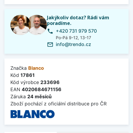
Jakýkoliv dotaz? Rádi vám
poradíme.
+420 731 979 570
phone
Po-Pá 9-12, 13-17
info@trendo.cz
mail_outline
Značka
Blanco
Kód
17861
Kód výrobce
233696
EAN
4020684671156
Záruka
24 měsíců
Zboží pochází z oficiální distribuce pro ČR