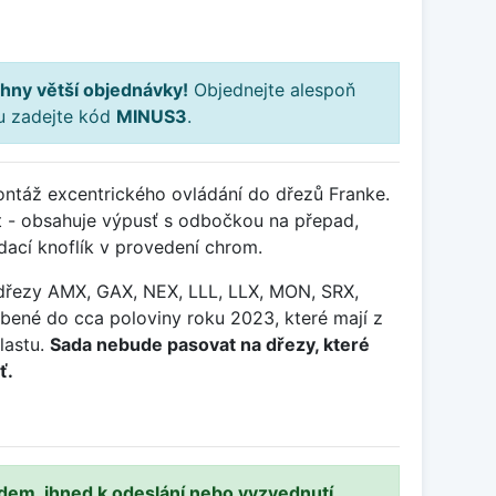
hny větší objednávky!
Objednejte alespoň
ku zadejte kód
MINUS3
.
táž excentrického ovládání do dřezů Franke.
t - obsahuje výpusť s odbočkou na přepad,
ádací knoflík v provedení chrom.
i dřezy AMX, GAX, NEX, LLL, LLX, MON, SRX,
bené do cca poloviny roku 2023, které mají z
lastu.
Sada nebude pasovat na dřezy, které
ť.
adem, ihned k odeslání nebo vyzvednutí