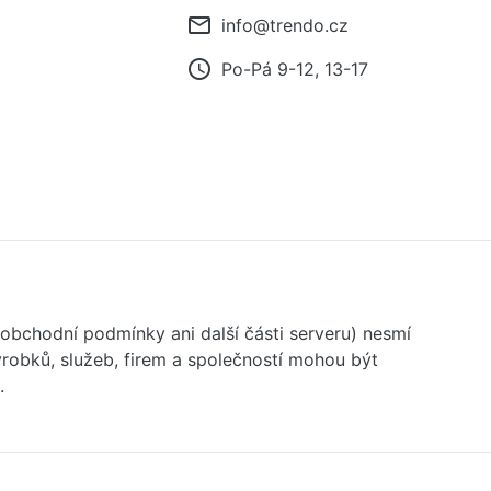
mail_outline
info@trendo.cz
access_time
Po-Pá 9-12, 13-17
 obchodní podmínky ani další části serveru) nesmí
robků, služeb, firem a společností mohou být
.