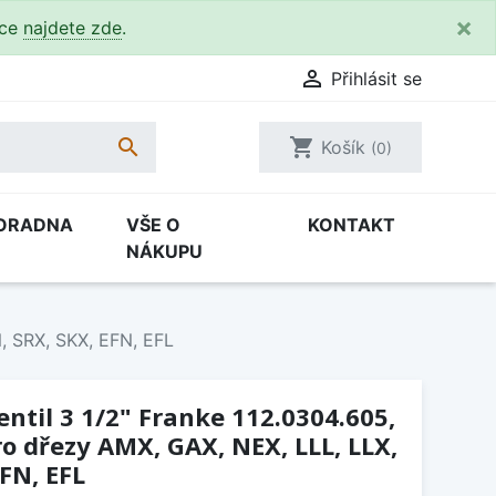
×
kce
najdete zde
.

Přihlásit se

shopping_cart
Košík
(0)
ORADNA
VŠE O
KONTAKT
NÁKUPU
N, SRX, SKX, EFN, EFL
entil 3 1/2" Franke 112.0304.605,
ro dřezy AMX, GAX, NEX, LLL, LLX,
FN, EFL