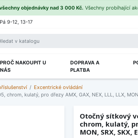
všechny objednávky nad 3 000 Kč.
Všechny probíhající a
Pá 9-12, 13-17
PROČ NAKOUPIT U
DOPRAVA A
P
NÁS
PLATBA
říslušenství
Excentrické ovládání
605, chrom, kulatý, pro dřezy AMX, GAX, NEX, LLL, LLX, MO
Otočný sítkový v
chrom, kulatý, p
MON, SRX, SKX, E