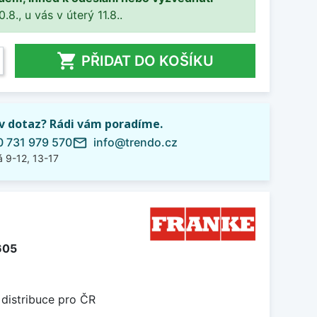
8., u vás v úterý 11.8..

PŘIDAT DO KOŠÍKU
iv dotaz? Rádi vám poradíme.
 731 979 570
info@trendo.cz
mail_outline
 9-12, 13-17
605
 distribuce pro ČR