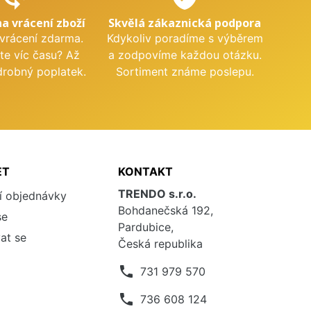
na vrácení zboží
Skvělá zákaznická podpora
 vrácení zdarma.
Kdykoliv poradíme s výběrem
te víc času? Až
a zodpovíme každou otázku.
drobný poplatek.
Sortiment známe poslepu.
ET
KONTAKT
TRENDO s.r.o.
í objednávky
Bohdanečská 192,
se
Pardubice,
at se
Česká republika
phone
731 979 570
phone
736 608 124