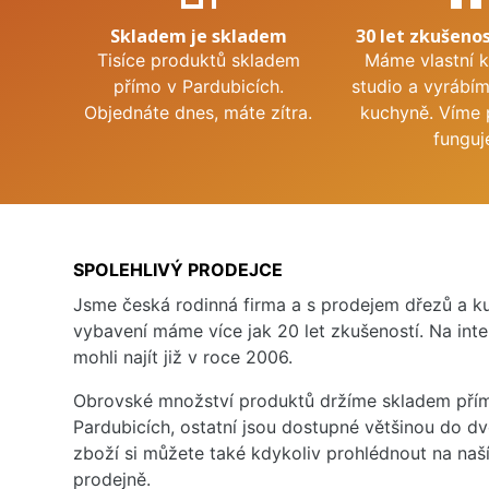
Skladem je skladem
30 let zkušenos
Tisíce produktů skladem
Máme vlastní 
přímo v Pardubicích.
studio a vyrábí
Objednáte dnes, máte zítra.
kuchyně. Víme 
funguj
SPOLEHLIVÝ PRODEJCE
Jsme česká rodinná firma a s prodejem dřezů a 
vybavení máme více jak 20 let zkušeností. Na inte
mohli najít již v roce 2006.
Obrovské množství produktů držíme skladem přím
Pardubicích, ostatní jsou dostupné většinou do d
zboží si můžete také kdykoliv prohlédnout na na
prodejně.