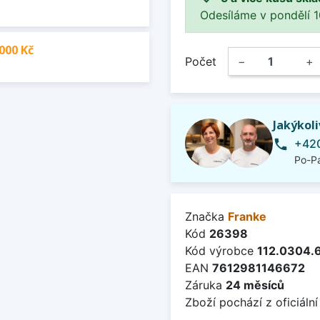
Odesíláme v pondělí 10.
000 Kč
Počet
−
+
Jakýkol
+420
phone
Po-Pá
Značka
Franke
Kód
26398
Kód výrobce
112.0304.
EAN
7612981146672
Záruka
24 měsíců
Zboží pochází z oficiální