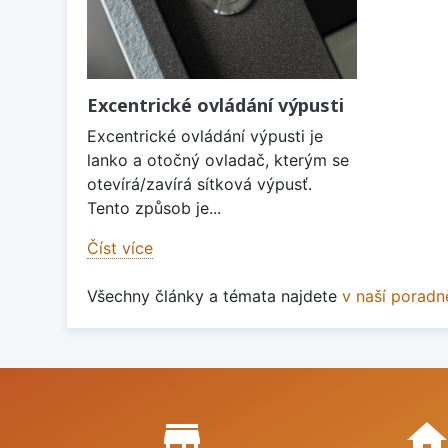
Excentrické ovládání výpusti
Excentrické ovládání výpusti je
lanko a otočný ovladač, kterým se
otevírá/zavírá sítková výpusť.
Tento způsob je...
Číst více
Všechny články a témata najdete
v naší poradn
Proč nakupovat u nás?
store_mall_directory
hom