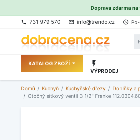
Doprava zdarma na 
731 979 570
info@trendo.cz
Po-
phone
mail_outline
access_time
flash_on
KATALOG ZBOŽÍ
VÝPRODEJ
Domů
Kuchyň
Kuchyňské dřezy
Doplňky a p
Otočný sítkový ventil 3 1/2" Franke 112.0304.