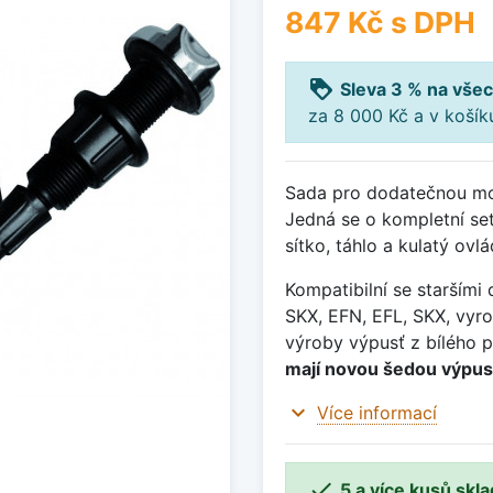
847 Kč
s DPH
loyalty
Sleva 3 % na všec
za 8 000 Kč a v koší
Sada pro dodatečnou mon
Jedná se o kompletní se
sítko, táhlo a kulatý ovl
Kompatibilní se starším
SKX, EFN, EFL, SKX, vyro
výroby výpusť z bílého p
mají novou šedou výpus
expand_more
Více informací

5 a více kusů skl