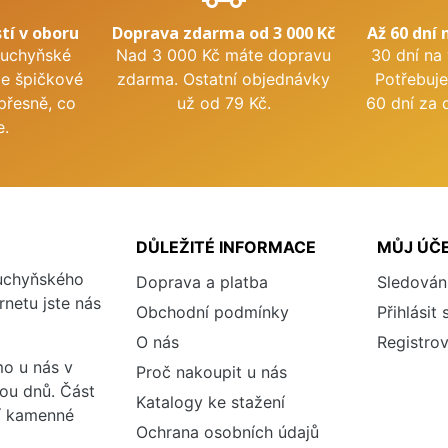
tí v oboru
Doprava zdarma od 3 000 Kč
Až 60 dní 
kuchyňské
Nad 3 000 Kč máte dopravu
30 dní na
me špičkové
zdarma. Ostatní objednávky
Potřebuje
přesně, co
už od 79 Kč.
60 dní za 
e.
DŮLEŽITÉ INFORMACE
MŮJ ÚČ
kuchyňského
Doprava a platba
Sledován
rnetu jste nás
Obchodní podmínky
Přihlásit 
O nás
Registrov
o u nás v
Proč nakoupit u nás
vou dnů. Část
Katalogy ke stažení
ší kamenné
Ochrana osobních údajů