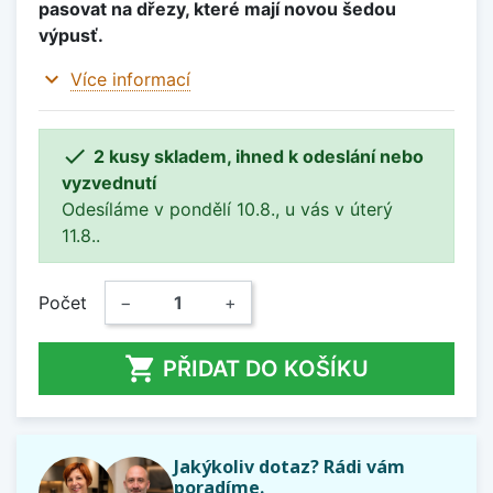
pasovat na dřezy, které mají novou šedou
výpusť.
expand_more
Více informací

2 kusy skladem, ihned k odeslání nebo
vyzvednutí
Odesíláme v pondělí 10.8., u vás v úterý
11.8..
Počet
−
+

PŘIDAT DO KOŠÍKU
Jakýkoliv dotaz? Rádi vám
poradíme.