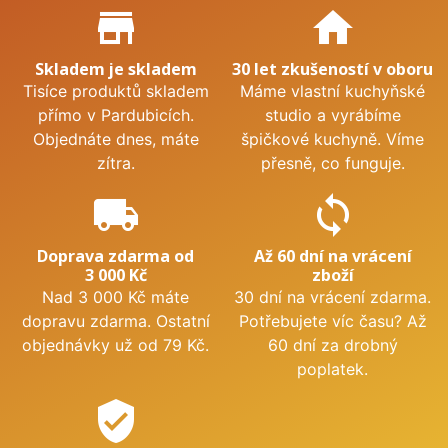
Proč nakupovat u nás?
store_mall_directory
home
Skladem je skladem
30 let zkušeností v oboru
Tisíce produktů skladem
Máme vlastní kuchyňské
přímo v Pardubicích.
studio a vyrábíme
Objednáte dnes, máte
špičkové kuchyně. Víme
zítra.
přesně, co funguje.
local_shipping
sync
Doprava zdarma od
Až 60 dní na vrácení
3 000 Kč
zboží
Nad 3 000 Kč máte
30 dní na vrácení zdarma.
dopravu zdarma. Ostatní
Potřebujete víc času? Až
objednávky už od 79 Kč.
60 dní za drobný
poplatek.
verified_user