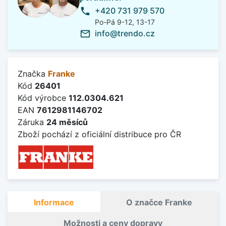
+420 731 979 570
phone
Po-Pá 9-12, 13-17
info@trendo.cz
mail_outline
Značka
Franke
Kód
26401
Kód výrobce
112.0304.621
EAN
7612981146702
Záruka
24 měsíců
Zboží pochází z oficiální distribuce pro ČR
Informace
O značce Franke
Možnosti a ceny dopravy