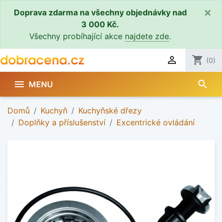
×
Doprava zdarma na všechny objednávky nad
3 000 Kč.
Všechny probíhající akce
najdete zde
.

shopping_cart
(0)
search

MENU
Domů
Kuchyň
Kuchyňské dřezy
Doplňky a příslušenství
Excentrické ovládání