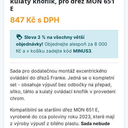
kulatý knoflík, pro dřez MON 651
E
847 Kč
s DPH
loyalty
Sleva 3 % na všechny větší
objednávky!
Objednejte alespoň za 8 000
Kč a v košíku zadejte kód
MINUS3
.
Sada pro dodatečnou montáž excentrického
ovládání do dřezů Franke. Jedná se o kompletní
set - obsahuje výpusť bez odbočky na přepad,
sítko, táhlo a kulatý ovládací knoflík v provedení
chrom.
Kompatibilní se staršími dřez MON 651 E,
vyrobené do cca poloviny roku 2023, které mají
z výroby výpusť z bílého plastu.
Sada nebude