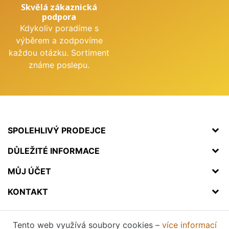
Skvělá zákaznická
podpora
Kdykoliv poradíme s
výběrem a zodpovíme
každou otázku. Sortiment
známe poslepu.
SPOLEHLIVÝ PRODEJCE
DŮLEŽITÉ INFORMACE
MŮJ ÚČET
KONTAKT
Tento web využívá soubory cookies –
více informací