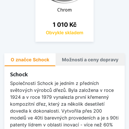
Chrom
Cena
1 010 Kč
Obvykle skladem
O značce Schock
Možnosti a ceny dopravy
Schock
Společnosti Schock je jedním z předních
světových výrobců dřezů. Byla založena v roce
1924 a v roce 1979 vynalezla první křemenný
kompozitní dřez, který za několik desetiletí
dovedla k dokonalosti. Vytvořila přes 200
modelů ve 40ti barevných provedeních a je s 90ti
patenty lídrem v oblasti inovací - více než 60%