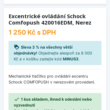
Excentrické ovládání Schock
Comfopush 420016EDM, Nerez
1 250 Kč
s DPH
loyalty
Sleva 3 % na všechny větší
objednávky!
Objednejte alespoň za 8 000
Kč a v košíku zadejte kód
MINUS3
.
Mechanické tlačítko pro ovládání excentru
Schock COMFOPUSH v nerezovém provedení.

1 kus skladem, ihned k odeslání nebo
vyzvednutí