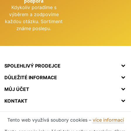
podpora
Kdykoliv poradíme s
výběrem a zodpovíme
každou otázku. Sortiment
známe poslepu.
SPOLEHLIVÝ PRODEJCE
DŮLEŽITÉ INFORMACE
MŮJ ÚČET
KONTAKT
Tento web využívá soubory cookies –
více informací