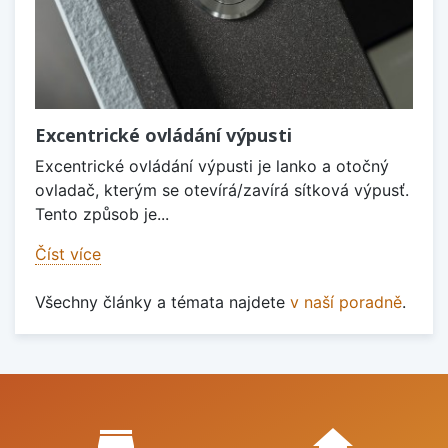
Excentrické ovládání výpusti
Excentrické ovládání výpusti je lanko a otočný
ovladač, kterým se otevírá/zavírá sítková výpusť.
Tento způsob je...
Číst více
Všechny články a témata najdete
v naší poradně
.
Proč nakupovat u nás?
store_mall_directory
home