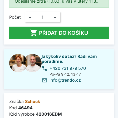
Odesíláme zítra (10.8.), u vás v úterý 11.8..
Počet
−
+

PŘIDAT DO KOŠÍKU
Jakýkoliv dotaz? Rádi vám
poradíme.
+420 731 979 570
phone
Po-Pá 9-12, 13-17
info@trendo.cz
mail_outline
Značka
Schock
Kód
46494
Kód výrobce
420016EDM