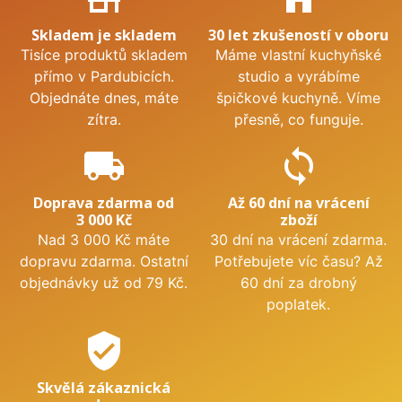
Skladem je skladem
30 let zkušeností v oboru
Tisíce produktů skladem
Máme vlastní kuchyňské
přímo v Pardubicích.
studio a vyrábíme
Objednáte dnes, máte
špičkové kuchyně. Víme
zítra.
přesně, co funguje.
local_shipping
sync
Doprava zdarma od
Až 60 dní na vrácení
3 000 Kč
zboží
Nad 3 000 Kč máte
30 dní na vrácení zdarma.
dopravu zdarma. Ostatní
Potřebujete víc času? Až
objednávky už od 79 Kč.
60 dní za drobný
poplatek.
verified_user
Skvělá zákaznická