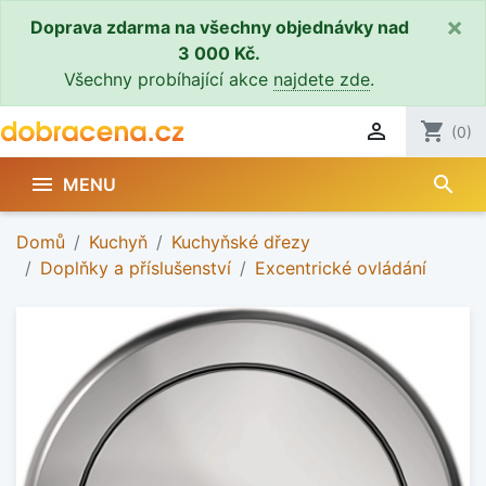
×
Doprava zdarma na všechny objednávky nad
3 000 Kč.
Všechny probíhající akce
najdete zde
.

shopping_cart
(0)
search

MENU
Domů
Kuchyň
Kuchyňské dřezy
Doplňky a příslušenství
Excentrické ovládání