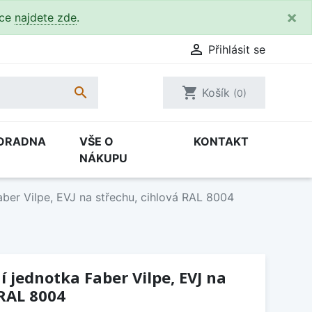
×
kce
najdete zde
.

Přihlásit se

shopping_cart
Košík
(0)
ORADNA
VŠE O
KONTAKT
NÁKUPU
Faber Vilpe, EVJ na střechu, cihlová RAL 8004
í jednotka Faber Vilpe, EVJ na
 RAL 8004