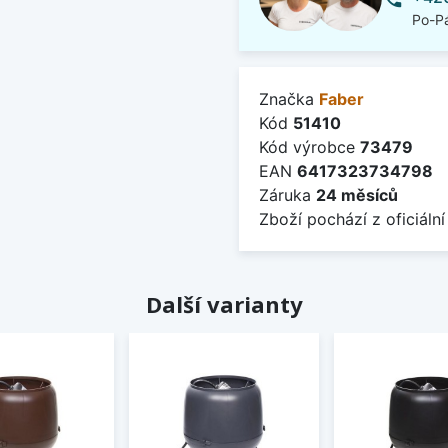
Po-Pá
Značka
Faber
Kód
51410
Kód výrobce
73479
EAN
6417323734798
Záruka
24 měsíců
Zboží pochází z oficiální
Další varianty