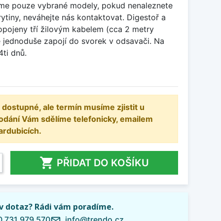
e pouze vybrané modely, pokud nenaleznete
rytiny, neváhejte nás kontaktovat. Digestoř a
propojeny tří žilovým kabelem (cca 2 metry
se jednoduše zapojí do svorek v odsavači. Na
ti dnů.
 dostupné, ale termín musíme zjistit u
odání Vám sdělíme telefonicky, emailem
ardubicích.

PŘIDAT DO KOŠÍKU
iv dotaz? Rádi vám poradíme.
 731 979 570
info@trendo.cz
mail_outline