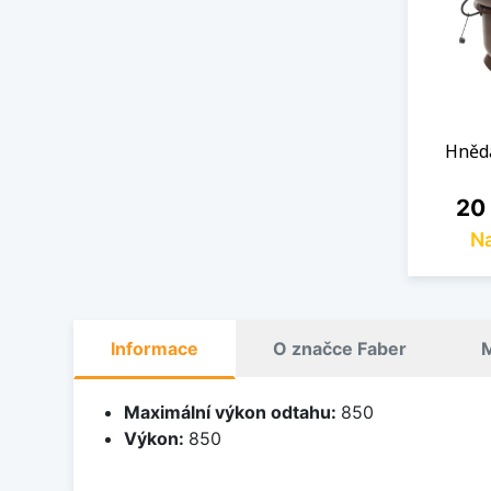
Hněd
Cen
20
Na
Informace
O značce Faber
M
Maximální výkon odtahu:
850
Výkon:
850