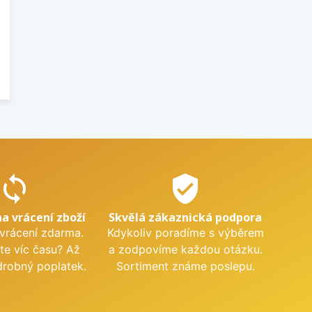
sync
verified_user
na vrácení zboží
Skvělá zákaznická podpora
 vrácení zdarma.
Kdykoliv poradíme s výběrem
te víc času? Až
a zodpovíme každou otázku.
drobný poplatek.
Sortiment známe poslepu.