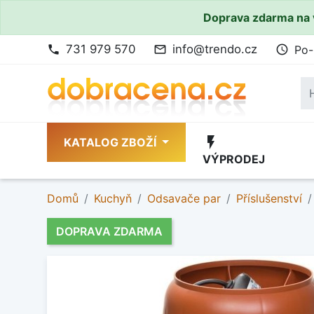
Doprava zdarma na 
731 979 570
info@trendo.cz
Po-
phone
mail_outline
access_time
flash_on
KATALOG ZBOŽÍ
VÝPRODEJ
Domů
Kuchyň
Odsavače par
Příslušenství
DOPRAVA ZDARMA