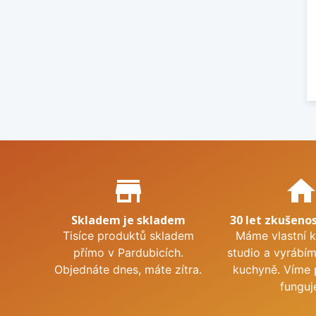
Proč nakupovat u nás?
store_mall_directory
hom
Skladem je skladem
30 let zkušenos
Tisíce produktů skladem
Máme vlastní 
přímo v Pardubicích.
studio a vyrábí
Objednáte dnes, máte zítra.
kuchyně. Víme 
funguj