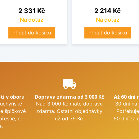
Cena
Cena
2 331 Kč
2 214 Kč
Na dotaz
Na dotaz
Přidat do košíku
Přidat do košíku
e
local_shipping
tí v oboru
Doprava zdarma od 3 000 Kč
Až 60 dní 
kuchyňské
Nad 3 000 Kč máte dopravu
30 dní na
me špičkové
zdarma. Ostatní objednávky
Potřebuje
přesně, co
už od 79 Kč.
60 dní za 
e.