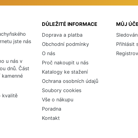
DŮLEŽITÉ INFORMACE
MŮJ ÚČ
kuchyňského
Doprava a platba
Sledován
rnetu jste nás
Obchodní podmínky
Přihlásit 
O nás
Registrov
o u nás v
Proč nakoupit u nás
vou dnů. Část
Katalogy ke stažení
ší kamenné
Ochrana osobních údajů
Soubory cookies
 kvalitě
Vše o nákupu
Poradna
Kontakt