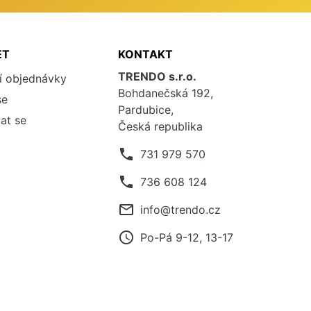
ET
KONTAKT
TRENDO s.r.o.
í objednávky
Bohdanečská 192,
se
Pardubice,
at se
Česká republika
phone
731 979 570
phone
736 608 124
mail_outline
info@trendo.cz
access_time
Po-Pá 9-12, 13-17