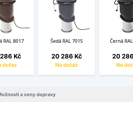
á RAL 8017
Šedá RAL 7015
Černá RAL
a
Cena
Cena
 286 Kč
20 286 Kč
20 286
 dotaz
Na dotaz
Na dot
ožnosti a ceny dopravy