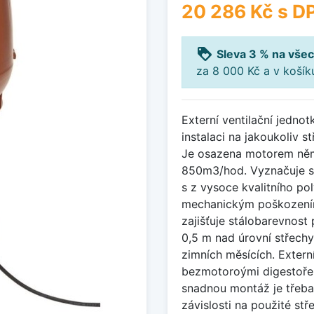
20 286 Kč
s D
loyalty
Sleva 3 % na všec
za 8 000 Kč a v koší
Externí ventilační jedno
instalaci na jakoukoliv s
Je osazena motorem něm
850m3/hod. Vyznačuje se 
s z vysoce kvalitního po
mechanickým poškozením
zajišťuje stálobarevnost
0,5 m nad úrovní střech
zimních měsících. Extern
bezmotoroými digestoře
snadnou montáž je třeba
závislosti na použité stř