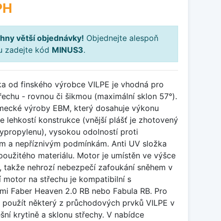
PH
hny větší objednávky!
Objednejte alespoň
ku zadejte kód
MINUS3
.
tka od finského výrobce VILPE je vhodná pro
třechu - rovnou či šikmou (maximální sklon 57°).
ecké výroby EBM, který dosahuje výkonu
lehkostí konstrukce (vnější plášť je zhotovený
lypropylenu), vysokou odolností proti
 a nepříznivým podmínkám. Anti UV složka
 použitého materiálu. Motor je umístěn ve výšce
y, takže nehrozí nebezpečí zafoukání sněhem v
í motor na střechu je kompatibilní s
mi Faber Heaven 2.0 RB nebo Fabula RB. Pro
 použít některý z průchodových prvků VILPE v
ešní krytině a sklonu střechy. V nabídce