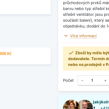
průchodových prvků mám
barvu nebo typ střešní k
střešní ventilátor jsou 
součástí balení), který 
objednávku, dodání do 14
expand_more
Více informací

Zboží by mělo být
000 Kč
dodavatele. Termín d
nebo na prodejně v P
Počet
−
+
Jakýkol
+420
phone