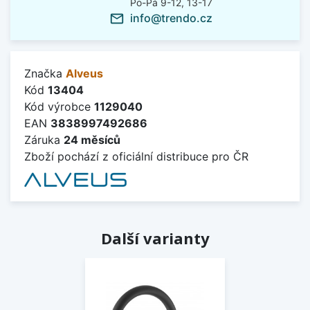
Po-Pá 9-12, 13-17
info@trendo.cz
mail_outline
Značka
Alveus
Kód
13404
Kód výrobce
1129040
EAN
3838997492686
Záruka
24 měsíců
Zboží pochází z oficiální distribuce pro ČR
Další varianty