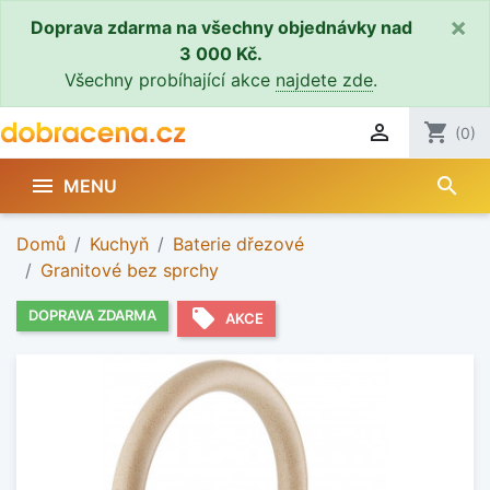
×
Doprava zdarma na všechny objednávky nad
3 000 Kč.
Všechny probíhající akce
najdete zde
.

shopping_cart
(0)
search

MENU
Domů
Kuchyň
Baterie dřezové
Granitové bez sprchy
local_offer
DOPRAVA ZDARMA
AKCE