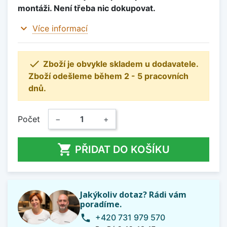
montáži. Není třeba nic dokupovat.
expand_more
Více informací

Zboží je obvykle skladem u dodavatele.
Zboží odešleme během 2 - 5 pracovních
dnů.
Počet
−
+

PŘIDAT DO KOŠÍKU
Jakýkoliv dotaz? Rádi vám
poradíme.
+420 731 979 570
phone