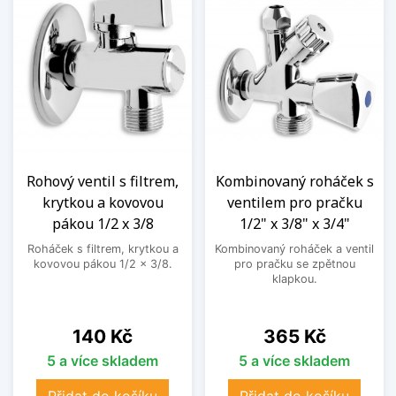
Rohový ventil s filtrem,
Kombinovaný roháček s
krytkou a kovovou
ventilem pro pračku
pákou 1/2 x 3/8
1/2" x 3/8" x 3/4"
Roháček s filtrem, krytkou a
Kombinovaný roháček a ventil
kovovou pákou 1/2 x 3/8.
pro pračku se zpětnou
klapkou.
Cena
Cena
140 Kč
365 Kč
5 a více skladem
5 a více skladem