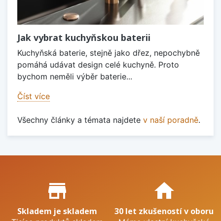
Jak vybrat kuchyňskou baterii
Kuchyňská baterie, stejně jako dřez, nepochybně
pomáhá udávat design celé kuchyně. Proto
bychom neměli výběr baterie...
Číst více
Všechny články a témata najdete
v naší poradně
.
Proč nakupovat u nás?
store_mall_directory
home
Skladem je skladem
30 let zkušeností v oboru