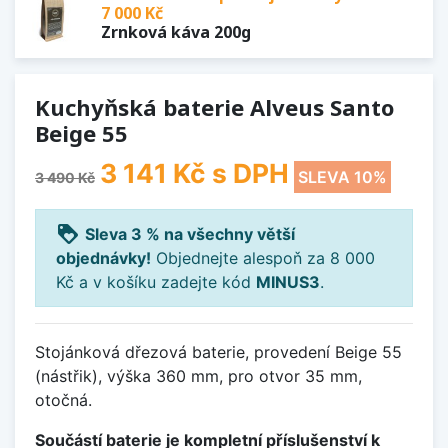
7 000 Kč
Zrnková káva 200g
Kuchyňská baterie Alveus Santo
Beige 55
3 141 Kč
s DPH
SLEVA 10%
3 490 Kč
loyalty
Sleva 3 % na všechny větší
objednávky!
Objednejte alespoň za 8 000
Kč a v košíku zadejte kód
MINUS3
.
Stojánková dřezová baterie, provedení Beige 55
(nástřik), výška 360 mm, pro otvor 35 mm,
otočná.
Součástí baterie je kompletní příslušenství k