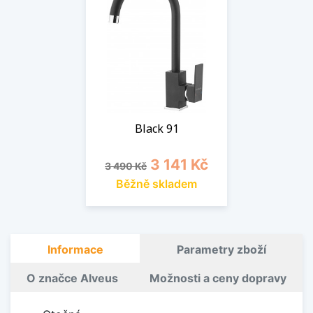
Black 91
Běžná cena
Cena
3 141 Kč
3 490 Kč
Běžně skladem
Informace
Parametry zboží
O značce Alveus
Možnosti a ceny dopravy