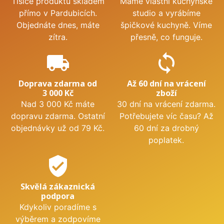
Tisíce produktů skladem
Máme vlastní kuchyňské
přímo v Pardubicích.
studio a vyrábíme
Objednáte dnes, máte
špičkové kuchyně. Víme
zítra.
přesně, co funguje.
local_shipping
sync
Doprava zdarma od
Až 60 dní na vrácení
3 000 Kč
zboží
Nad 3 000 Kč máte
30 dní na vrácení zdarma.
dopravu zdarma. Ostatní
Potřebujete víc času? Až
objednávky už od 79 Kč.
60 dní za drobný
poplatek.
verified_user
Skvělá zákaznická
podpora
Kdykoliv poradíme s
výběrem a zodpovíme