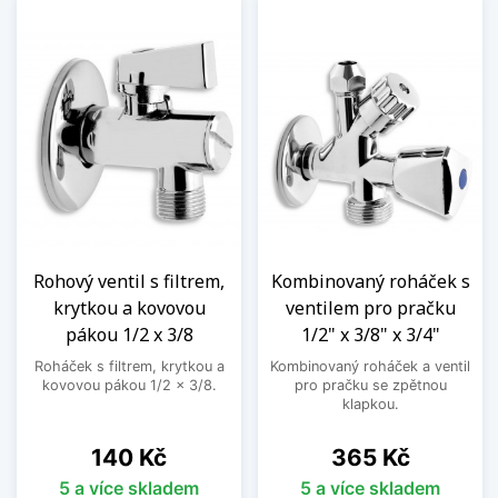
Rohový ventil s filtrem,
Kombinovaný roháček s
krytkou a kovovou
ventilem pro pračku
pákou 1/2 x 3/8
1/2" x 3/8" x 3/4"
Roháček s filtrem, krytkou a
Kombinovaný roháček a ventil
kovovou pákou 1/2 x 3/8.
pro pračku se zpětnou
klapkou.
Cena
Cena
140 Kč
365 Kč
5 a více skladem
5 a více skladem