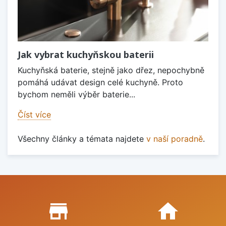
Jak vybrat kuchyňskou baterii
Kuchyňská baterie, stejně jako dřez, nepochybně
pomáhá udávat design celé kuchyně. Proto
bychom neměli výběr baterie...
Číst více
Všechny články a témata najdete
v naší poradně
.
Proč nakupovat u nás?
store_mall_directory
home