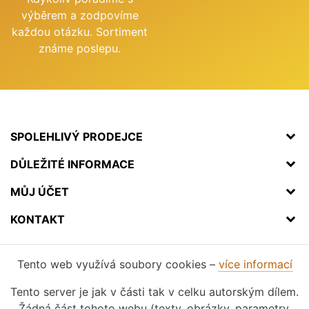
výběrem a zodpovíme
každou otázku. Sortiment
známe poslepu.
SPOLEHLIVÝ PRODEJCE
DŮLEŽITÉ INFORMACE
MŮJ ÚČET
KONTAKT
Tento web využívá soubory cookies –
více informací
Tento server je jak v části tak v celku autorským dílem.
Žádná část tohoto webu (texty, obrázky, parametry,