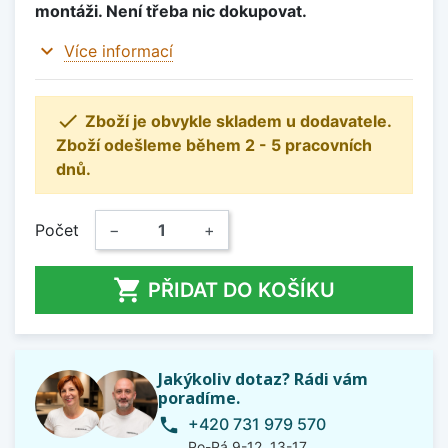
montáži. Není třeba nic dokupovat.
expand_more
Více informací

Zboží je obvykle skladem u dodavatele.
Zboží odešleme během 2 - 5 pracovních
dnů.
Počet
−
+

PŘIDAT DO KOŠÍKU
Jakýkoliv dotaz? Rádi vám
poradíme.
+420 731 979 570
phone
Po-Pá 9-12, 13-17