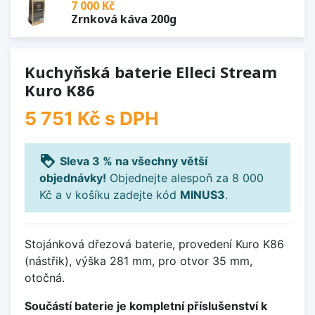
7 000 Kč
Zrnková káva 200g
Kuchyňská baterie Elleci Stream
Kuro K86
5 751 Kč
s DPH
loyalty
Sleva 3 % na všechny větší
objednávky!
Objednejte alespoň za 8 000
Kč a v košíku zadejte kód
MINUS3
.
Stojánková dřezová baterie, provedení Kuro K86
(nástřik), výška 281 mm, pro otvor 35 mm,
otočná.
Součástí baterie je kompletní příslušenství k