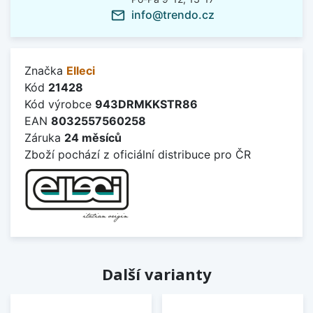
info@trendo.cz
mail_outline
Značka
Elleci
Kód
21428
Kód výrobce
943DRMKKSTR86
EAN
8032557560258
Záruka
24 měsíců
Zboží pochází z oficiální distribuce pro ČR
Další varianty