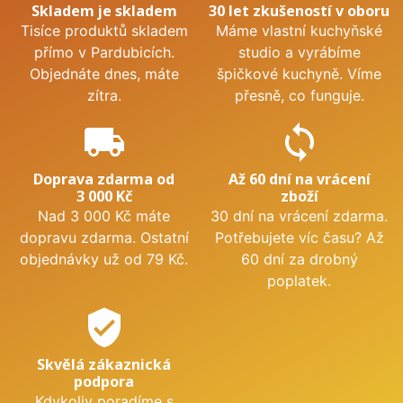
Skladem je skladem
30 let zkušeností v oboru
Tisíce produktů skladem
Máme vlastní kuchyňské
přímo v Pardubicích.
studio a vyrábíme
Objednáte dnes, máte
špičkové kuchyně. Víme
zítra.
přesně, co funguje.
local_shipping
sync
Doprava zdarma od
Až 60 dní na vrácení
3 000 Kč
zboží
Nad 3 000 Kč máte
30 dní na vrácení zdarma.
dopravu zdarma. Ostatní
Potřebujete víc času? Až
objednávky už od 79 Kč.
60 dní za drobný
poplatek.
verified_user
Skvělá zákaznická
podpora
Kdykoliv poradíme s