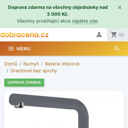
×
Doprava zdarma na všechny objednávky nad
3 000 Kč.
Všechny probíhající akce
najdete zde
.

shopping_cart
(0)
search

MENU
Domů
Kuchyň
Baterie dřezové
Granitové bez sprchy
DOPRAVA ZDARMA