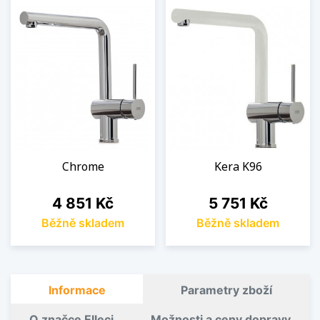
Chrome
Kera K96
Cena
Cena
4 851 Kč
5 751 Kč
Běžně skladem
Běžně skladem
Informace
Parametry zboží
O značce Elleci
Možnosti a ceny dopravy