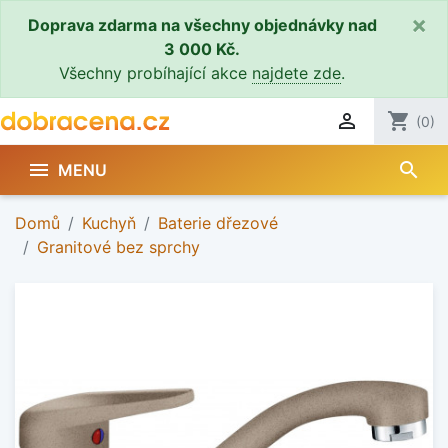
×
Doprava zdarma na všechny objednávky nad
3 000 Kč.
Všechny probíhající akce
najdete zde
.

shopping_cart
(0)
search

MENU
Domů
Kuchyň
Baterie dřezové
Granitové bez sprchy