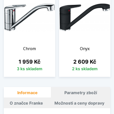
Chrom
Onyx
Cena
Cena
1 959 Kč
2 609 Kč
3 ks skladem
2 ks skladem
Informace
Parametry zboží
O značce Franke
Možnosti a ceny dopravy