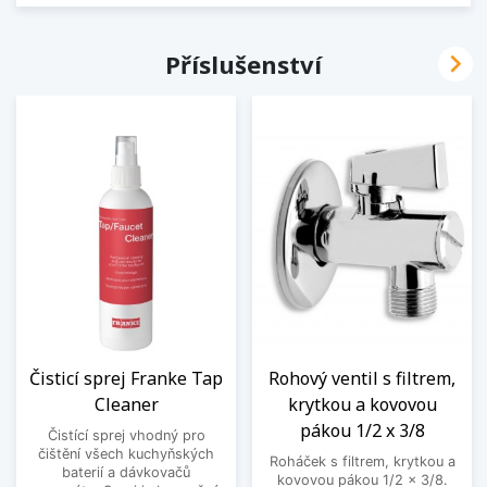

Příslušenství
Čisticí sprej Franke Tap
Rohový ventil s filtrem,
Cleaner
krytkou a kovovou
pákou 1/2 x 3/8
Čistící sprej vhodný pro
čištění všech kuchyňských
Roháček s filtrem, krytkou a
baterií a dávkovačů
kovovou pákou 1/2 x 3/8.