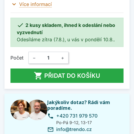
expand_more
Více informací

2 kusy skladem, ihned k odeslání nebo
vyzvednutí
Odesíláme zítra (7.8.), u vás v pondělí 10.8..
Počet
−
+

PŘIDAT DO KOŠÍKU
Jakýkoliv dotaz? Rádi vám
poradíme.
+420 731 979 570
phone
Po-Pá 9-12, 13-17
info@trendo.cz
mail_outline