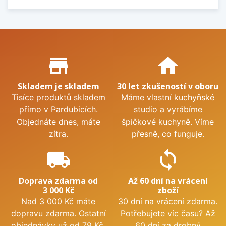
Proč nakupovat u nás?
store_mall_directory
home
Skladem je skladem
30 let zkušeností v oboru
Tisíce produktů skladem
Máme vlastní kuchyňské
přímo v Pardubicích.
studio a vyrábíme
Objednáte dnes, máte
špičkové kuchyně. Víme
zítra.
přesně, co funguje.
local_shipping
sync
Doprava zdarma od
Až 60 dní na vrácení
3 000 Kč
zboží
Nad 3 000 Kč máte
30 dní na vrácení zdarma.
dopravu zdarma. Ostatní
Potřebujete víc času? Až
objednávky už od 79 Kč.
60 dní za drobný