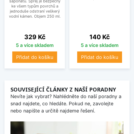
saponátu. Sprej je bezpečný
ke všem typům povrchů a
jednoduše odstraní veškerý
vodní kámen. Objem 250 ml.
Cena
Cena
329 Kč
140 Kč
5 a více skladem
5 a více skladem
Přidat do košíku
Přidat do košíku
SOUVISEJÍCÍ ČLÁNKY Z NAŠÍ PORADNY
Nevíte jak vybrat? Nahlédněte do naší poradny a
snad najdete, co hledáte. Pokud ne, zavolejte
nebo napište a určitě najdeme řešení.