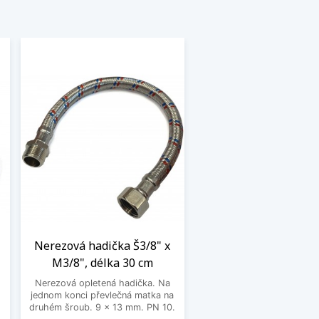
Nerezová hadička Š3/8" x
M3/8", délka 30 cm
Nerezová opletená hadička. Na
jednom konci převlečná matka na
o
druhém šroub. 9 x 13 mm. PN 10.