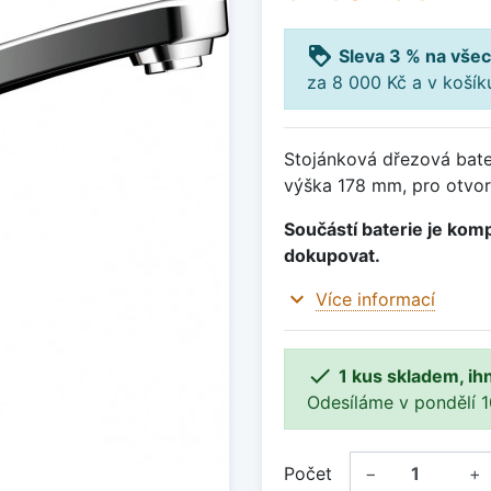
loyalty
Sleva 3 % na všec
za 8 000 Kč a v koší
Stojánková dřezová bater
výška 178 mm, pro otvor
Součástí baterie je komp
dokupovat.
expand_more
Více informací

1 kus skladem, ih
Odesíláme v pondělí 10.
Počet
−
+