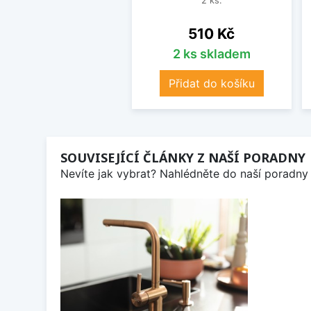
2 ks.
Cena
510 Kč
2 ks skladem
Přidat do košíku
SOUVISEJÍCÍ ČLÁNKY Z NAŠÍ PORADNY
Nevíte jak vybrat? Nahlédněte do naší poradny 