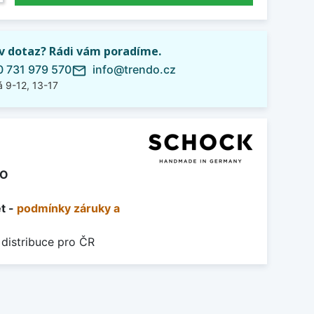
iv dotaz? Rádi vám poradíme.
 731 979 570
info@trendo.cz
mail_outline
 9-12, 13-17
RO
et -
podmínky záruky a
 distribuce pro ČR