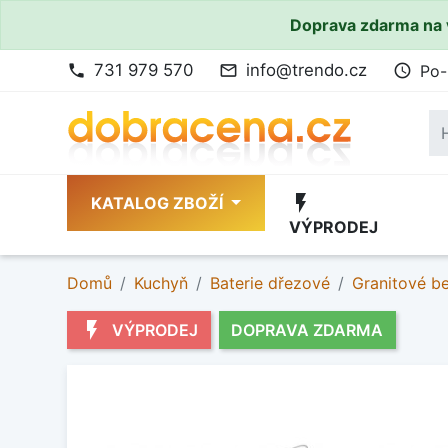
Doprava zdarma na 
731 979 570
info@trendo.cz
Po-
phone
mail_outline
access_time
flash_on
KATALOG ZBOŽÍ
VÝPRODEJ
Domů
Kuchyň
Baterie dřezové
Granitové b
flash_on
VÝPRODEJ
DOPRAVA ZDARMA