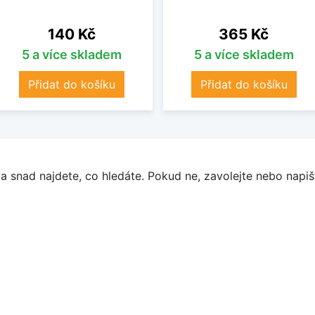
Cena
Cena
140 Kč
365 Kč
5 a více skladem
5 a více skladem
Přidat do košíku
Přidat do košíku
a snad najdete, co hledáte. Pokud ne, zavolejte nebo napišt