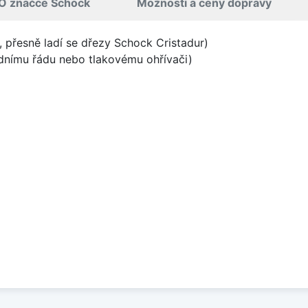
O značce Schock
Možnosti a ceny dopravy
, přesně ladí se dřezy Schock Cristadur)
odnímu řádu nebo tlakovému ohřívači)