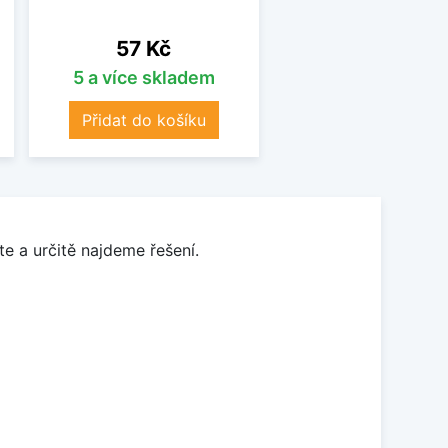
Cena
57 Kč
5 a více skladem
Přidat do košíku
e a určitě najdeme řešení.