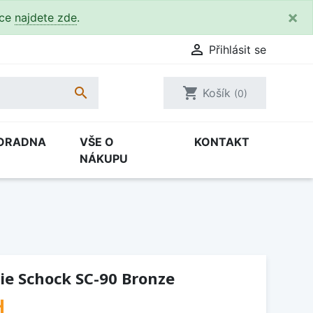
×
kce
najdete zde
.

Přihlásit se

shopping_cart
Košík
(0)
ORADNA
VŠE O
KONTAKT
NÁKUPU
ie Schock SC-90 Bronze
H