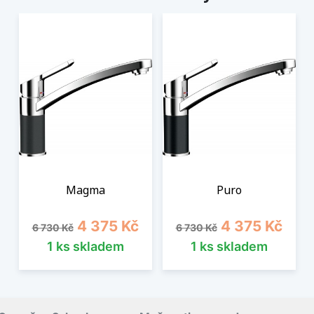
Magma
Puro
Běžná cena
Cena
Běžná cena
Cena
4 375 Kč
4 375 Kč
6 730 Kč
6 730 Kč
1 ks skladem
1 ks skladem