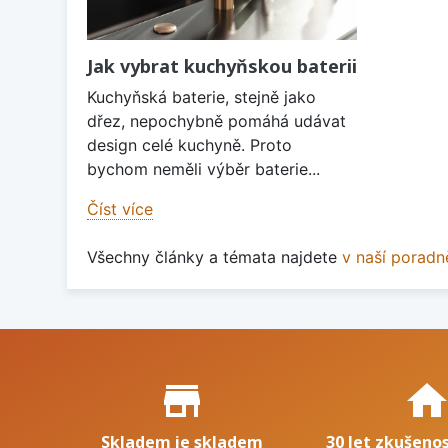
Jak vybrat kuchyňskou baterii
Kuchyňská baterie, stejně jako
dřez, nepochybně pomáhá udávat
design celé kuchyně. Proto
bychom neměli výběr baterie...
Číst více
Všechny články a témata najdete
v naší poradn
Proč nakupovat u nás?
store_mall_directory
hom
Skladem je skladem
30 let zkušenos