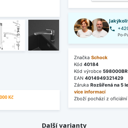
Jakýkol
+420
phone
Po-Pá
Značka
Schock
Kód
40184
Kód výrobce
598000B
EAN
4014949321429
Záruka
Rozšířená na 5 l
více informací
000 Kč
Zboží pochází z oficiální
Další varianty