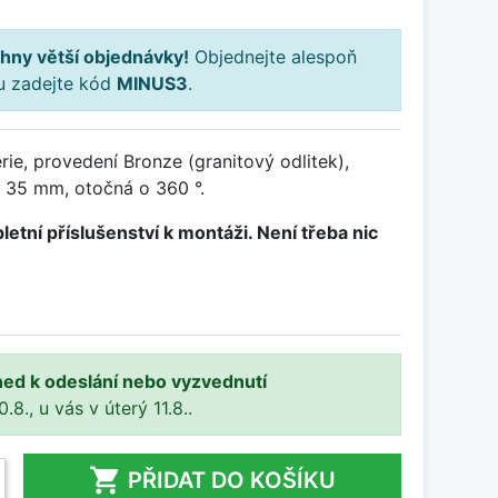
hny větší objednávky!
Objednejte alespoň
ku zadejte kód
MINUS3
.
ie, provedení Bronze (granitový odlitek),
 35 mm, otočná o 360 °.
letní příslušenství k montáži. Není třeba nic
ned k odeslání nebo vyzvednutí
8., u vás v úterý 11.8..

PŘIDAT DO KOŠÍKU