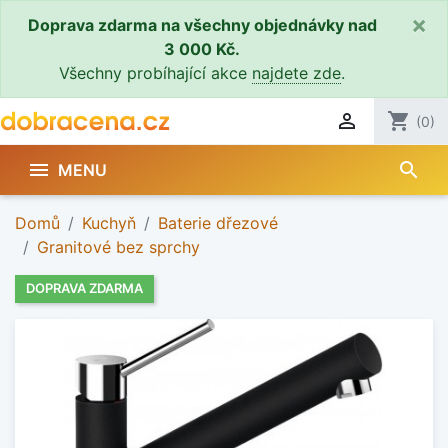
×
Doprava zdarma na všechny objednávky nad
3 000 Kč.
Všechny probíhající akce
najdete zde
.

shopping_cart
(0)
search

MENU
Domů
Kuchyň
Baterie dřezové
Granitové bez sprchy
DOPRAVA ZDARMA