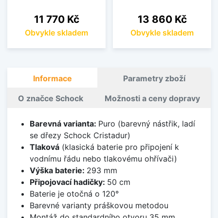
Cena
Cena
11 770 Kč
13 860 Kč
Obvykle skladem
Obvykle skladem
Informace
Parametry zboží
O značce Schock
Možnosti a ceny dopravy
Barevná varianta:
Puro (barevný nástřik, ladí
se dřezy Schock Cristadur)
Tlaková
(klasická baterie pro připojení k
vodnímu řádu nebo tlakovému ohřívači)
Výška baterie:
293 mm
Připojovací hadičky:
50 cm
Baterie je otočná o 120°
Barevné varianty práškovou metodou
Montáž do standardního otvoru 35 mm