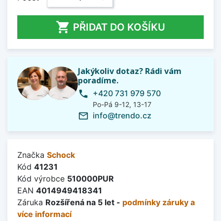

PŘIDAT DO KOŠÍKU
Jakýkoliv dotaz? Rádi vám
poradíme.
+420 731 979 570
phone
Po-Pá 9-12, 13-17
info@trendo.cz
mail_outline
Značka
Schock
Kód
41231
Kód výrobce
510000PUR
EAN
4014949418341
Záruka
Rozšířená na 5 let -
podmínky záruky a
více informací