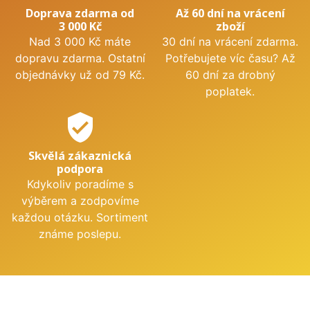
Doprava zdarma od
Až 60 dní na vrácení
3 000 Kč
zboží
Nad 3 000 Kč máte
30 dní na vrácení zdarma.
dopravu zdarma. Ostatní
Potřebujete víc času? Až
objednávky už od 79 Kč.
60 dní za drobný
poplatek.
verified_user
Skvělá zákaznická
podpora
Kdykoliv poradíme s
výběrem a zodpovíme
každou otázku. Sortiment
známe poslepu.