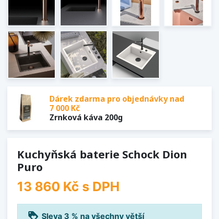
Dárek zdarma pro objednávky nad
7 000 Kč
Zrnková káva 200g
Kuchyňská baterie Schock Dion
Puro
13 860 Kč
s DPH
loyalty
Sleva 3 % na všechny větší