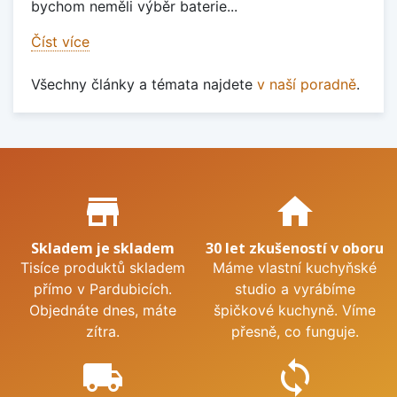
bychom neměli výběr baterie...
Číst více
Všechny články a témata najdete
v naší poradně
.
Proč nakupovat u nás?
store_mall_directory
home
Skladem je skladem
30 let zkušeností v oboru
Tisíce produktů skladem
Máme vlastní kuchyňské
přímo v Pardubicích.
studio a vyrábíme
Objednáte dnes, máte
špičkové kuchyně. Víme
zítra.
přesně, co funguje.
local_shipping
sync