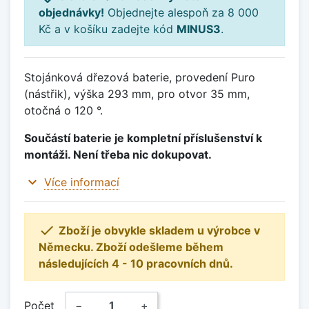
objednávky!
Objednejte alespoň za 8 000
Kč a v košíku zadejte kód
MINUS3
.
Stojánková dřezová baterie, provedení Puro
(nástřik), výška 293 mm, pro otvor 35 mm,
otočná o 120 °.
Součástí baterie je kompletní příslušenství k
montáži. Není třeba nic dokupovat.
expand_more
Více informací

Zboží je obvykle skladem u výrobce v
Německu. Zboží odešleme během
následujících 4 - 10 pracovních dnů.
Počet
−
+