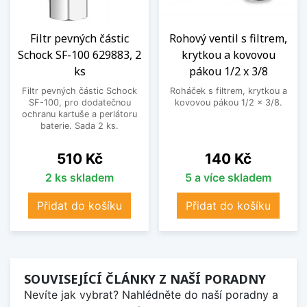
Filtr pevných částic
Rohový ventil s filtrem,
Schock SF-100 629883, 2
krytkou a kovovou
ks
pákou 1/2 x 3/8
Filtr pevných částic Schock
Roháček s filtrem, krytkou a
SF-100, pro dodatečnou
kovovou pákou 1/2 x 3/8.
ochranu kartuše a perlátoru
baterie. Sada 2 ks.
Cena
Cena
510 Kč
140 Kč
2 ks skladem
5 a více skladem
Přidat do košíku
Přidat do košíku
SOUVISEJÍCÍ ČLÁNKY Z NAŠÍ PORADNY
Nevíte jak vybrat? Nahlédněte do naší poradny a