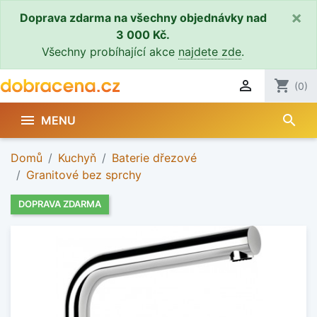
×
Doprava zdarma na všechny objednávky nad
3 000 Kč.
Všechny probíhající akce
najdete zde
.

shopping_cart
(0)
search

MENU
Domů
Kuchyň
Baterie dřezové
Granitové bez sprchy
DOPRAVA ZDARMA