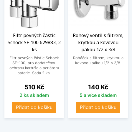
Filtr pevných částic
Rohový ventil s filtrem,
Schock SF-100 629883, 2
krytkou a kovovou
ks
pákou 1/2 x 3/8
Filtr pevných částic Schock
Roháček s filtrem, krytkou a
SF-100, pro dodatečnou
kovovou pákou 1/2 x 3/8.
ochranu kartuše a perlátoru
baterie. Sada 2 ks.
Cena
Cena
510 Kč
140 Kč
2 ks skladem
5 a více skladem
Přidat do košíku
Přidat do košíku