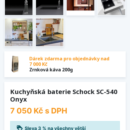
Dárek zdarma pro objednávky nad
7 000 Kč
Zrnková káva 200g
Kuchyňská baterie Schock SC-540
Onyx
7 050 Kč
s DPH
loyalty
Sleva 3 % na všechny větší