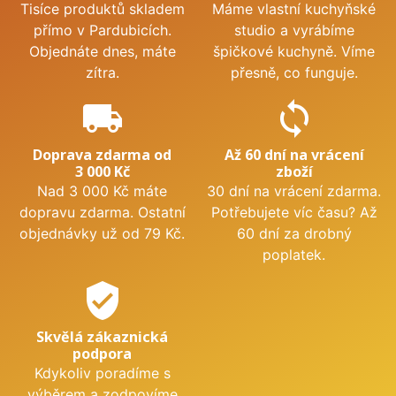
Tisíce produktů skladem
Máme vlastní kuchyňské
přímo v Pardubicích.
studio a vyrábíme
Objednáte dnes, máte
špičkové kuchyně. Víme
zítra.
přesně, co funguje.
local_shipping
sync
Doprava zdarma od
Až 60 dní na vrácení
3 000 Kč
zboží
Nad 3 000 Kč máte
30 dní na vrácení zdarma.
dopravu zdarma. Ostatní
Potřebujete víc času? Až
objednávky už od 79 Kč.
60 dní za drobný
poplatek.
verified_user
Skvělá zákaznická
podpora
Kdykoliv poradíme s
výběrem a zodpovíme