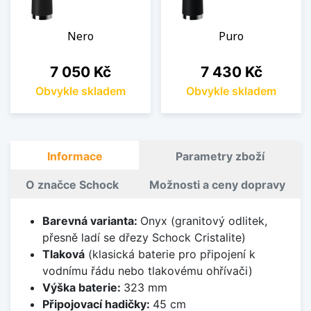
Nero
Puro
Cena
Cena
7 050 Kč
7 430 Kč
Obvykle skladem
Obvykle skladem
Informace
Parametry zboží
O značce Schock
Možnosti a ceny dopravy
Barevná varianta:
Onyx (granitový odlitek,
přesně ladí se dřezy Schock Cristalite)
Tlaková
(klasická baterie pro připojení k
vodnímu řádu nebo tlakovému ohřívači)
Výška baterie:
323 mm
Připojovací hadičky:
45 cm