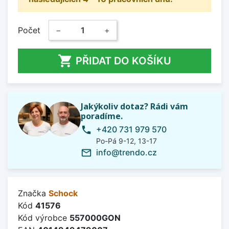
Počet
−
+

PŘIDAT DO KOŠÍKU
Jakýkoliv dotaz? Rádi vám
poradíme.
+420 731 979 570
phone
Po-Pá 9-12, 13-17
info@trendo.cz
mail_outline
Značka
Schock
Kód
41576
Kód výrobce
557000GON