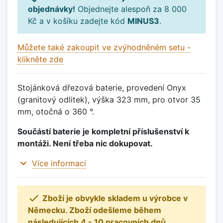
objednávky!
Objednejte alespoň za 8 000
Kč a v košíku zadejte kód
MINUS3
.
Můžete také zakoupit ve zvýhodněném setu -
klikněte zde
Stojánková dřezová baterie, provedení Onyx
(granitový odlitek), výška 323 mm, pro otvor 35
mm, otočná o 360 °.
Součástí baterie je kompletní příslušenství k
montáži. Není třeba nic dokupovat.
expand_more
Více informací

Zboží je obvykle skladem u výrobce v
Německu. Zboží odešleme během
následujících 4 - 10 pracovních dnů.