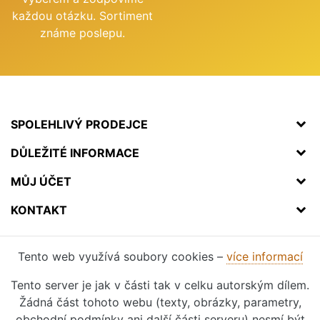
každou otázku. Sortiment
známe poslepu.
SPOLEHLIVÝ PRODEJCE
DŮLEŽITÉ INFORMACE
MŮJ ÚČET
KONTAKT
Tento web využívá soubory cookies –
více informací
Tento server je jak v části tak v celku autorským dílem.
Žádná část tohoto webu (texty, obrázky, parametry,
obchodní podmínky ani další části serveru) nesmí být