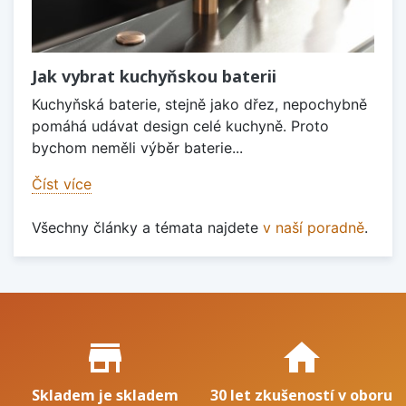
Jak vybrat kuchyňskou baterii
Kuchyňská baterie, stejně jako dřez, nepochybně
pomáhá udávat design celé kuchyně. Proto
bychom neměli výběr baterie...
Číst více
Všechny články a témata najdete
v naší poradně
.
Proč nakupovat u nás?
store_mall_directory
home
Skladem je skladem
30 let zkušeností v oboru