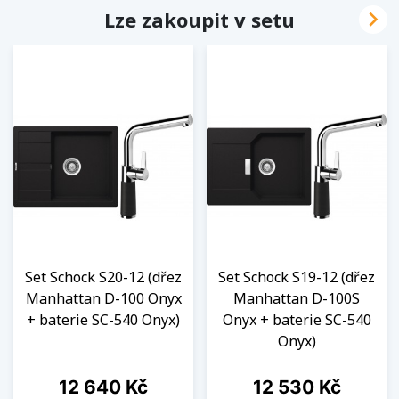

Lze zakoupit v setu
Set Schock S20-12 (dřez
Set Schock S19-12 (dřez
Manhattan D-100 Onyx
Manhattan D-100S
+ baterie SC-540 Onyx)
Onyx + baterie SC-540
Onyx)
Cena
Cena
12 640 Kč
12 530 Kč