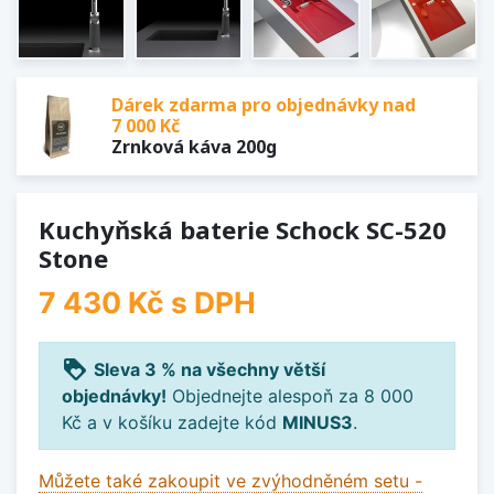
Dárek zdarma pro objednávky nad
7 000 Kč
Zrnková káva 200g
Kuchyňská baterie Schock SC-520
Stone
7 430 Kč
s DPH
loyalty
Sleva 3 % na všechny větší
objednávky!
Objednejte alespoň za 8 000
Kč a v košíku zadejte kód
MINUS3
.
Můžete také zakoupit ve zvýhodněném setu -