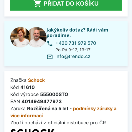

PŘIDAT DO KOŠÍKU
Jakýkoliv dotaz? Rádi vám
poradíme.
+420 731 979 570
phone
Po-Pá 9-12, 13-17
info@trendo.cz
mail_outline
Značka
Schock
Kód
41610
Kód výrobce
555000STO
EAN
4014949477973
Záruka
Rozšířená na 5 let -
podmínky záruky a
více informací
Zboží pochází z oficiální distribuce pro ČR