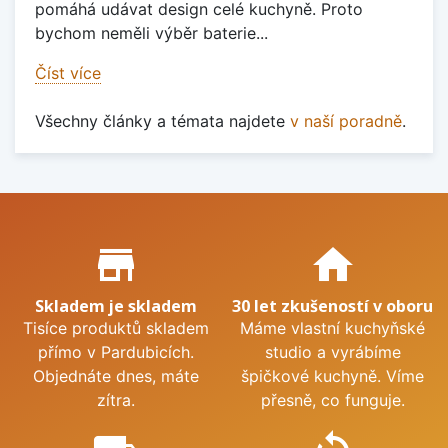
pomáhá udávat design celé kuchyně. Proto
bychom neměli výběr baterie...
Číst více
Všechny články a témata najdete
v naší poradně
.
Proč nakupovat u nás?
store_mall_directory
home
Skladem je skladem
30 let zkušeností v oboru
Tisíce produktů skladem
Máme vlastní kuchyňské
přímo v Pardubicích.
studio a vyrábíme
Objednáte dnes, máte
špičkové kuchyně. Víme
zítra.
přesně, co funguje.