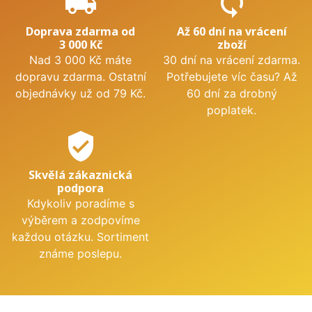
local_shipping
sync
Doprava zdarma od
Až 60 dní na vrácení
3 000 Kč
zboží
Nad 3 000 Kč máte
30 dní na vrácení zdarma.
dopravu zdarma. Ostatní
Potřebujete víc času? Až
objednávky už od 79 Kč.
60 dní za drobný
poplatek.
verified_user
Skvělá zákaznická
podpora
Kdykoliv poradíme s
výběrem a zodpovíme
každou otázku. Sortiment
známe poslepu.