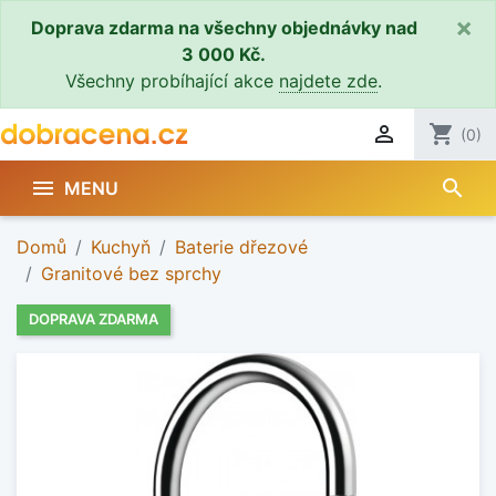
×
Doprava zdarma na všechny objednávky nad
3 000 Kč.
Všechny probíhající akce
najdete zde
.

shopping_cart
(0)
search

MENU
Domů
Kuchyň
Baterie dřezové
Granitové bez sprchy
DOPRAVA ZDARMA