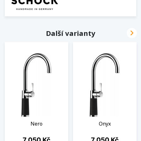

Další varianty
Nero
Onyx
Cena
Cena
7 050 Kč
7 050 Kč