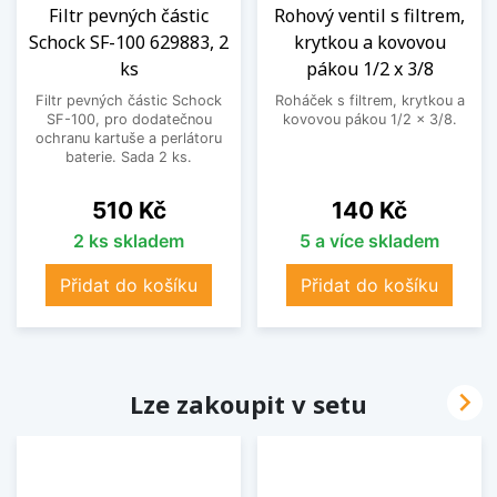
Filtr pevných částic
Rohový ventil s filtrem,
Schock SF-100 629883, 2
krytkou a kovovou
ks
pákou 1/2 x 3/8
Filtr pevných částic Schock
Roháček s filtrem, krytkou a
SF-100, pro dodatečnou
kovovou pákou 1/2 x 3/8.
ochranu kartuše a perlátoru
baterie. Sada 2 ks.
Cena
Cena
510 Kč
140 Kč
2 ks skladem
5 a více skladem
Přidat do košíku
Přidat do košíku

Lze zakoupit v setu