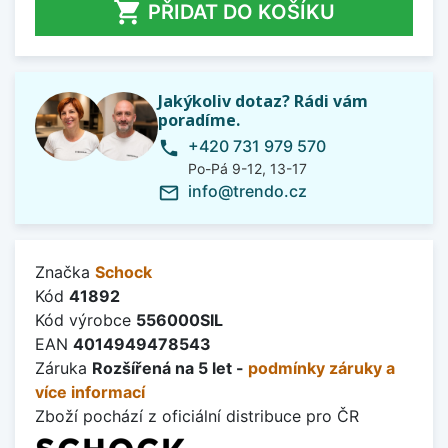

PŘIDAT DO KOŠÍKU
Jakýkoliv dotaz? Rádi vám
poradíme.
+420 731 979 570
phone
Po-Pá 9-12, 13-17
info@trendo.cz
mail_outline
Značka
Schock
Kód
41892
Kód výrobce
556000SIL
EAN
4014949478543
Záruka
Rozšířená na 5 let -
podmínky záruky a
více informací
Zboží pochází z oficiální distribuce pro ČR