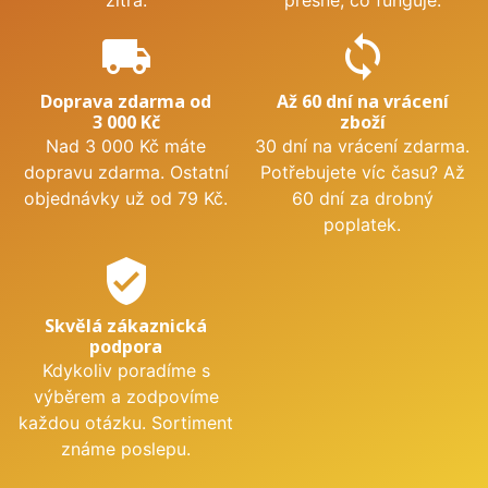
local_shipping
sync
Doprava zdarma od
Až 60 dní na vrácení
3 000 Kč
zboží
Nad 3 000 Kč máte
30 dní na vrácení zdarma.
dopravu zdarma. Ostatní
Potřebujete víc času? Až
objednávky už od 79 Kč.
60 dní za drobný
poplatek.
verified_user
Skvělá zákaznická
podpora
Kdykoliv poradíme s
výběrem a zodpovíme
každou otázku. Sortiment
známe poslepu.