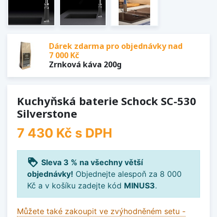
Dárek zdarma pro objednávky nad
7 000 Kč
Zrnková káva 200g
Kuchyňská baterie Schock SC-530
Silverstone
7 430 Kč
s DPH
loyalty
Sleva 3 % na všechny větší
objednávky!
Objednejte alespoň za 8 000
Kč a v košíku zadejte kód
MINUS3
.
Můžete také zakoupit ve zvýhodněném setu -