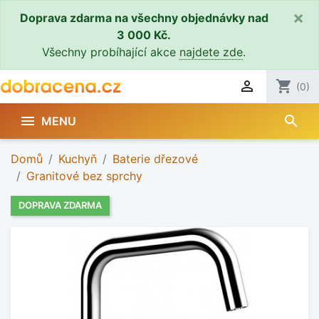
×
Doprava zdarma na všechny objednávky nad
3 000 Kč.
Všechny probíhající akce
najdete zde
.

shopping_cart
(0)
search

MENU
Domů
Kuchyň
Baterie dřezové
Granitové bez sprchy
DOPRAVA ZDARMA