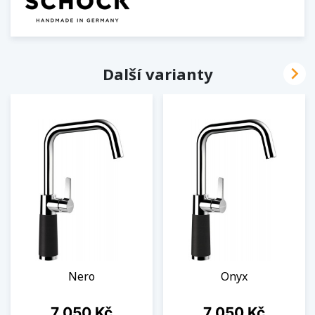

Další varianty
Nero
Onyx
Cena
Cena
7 050 Kč
7 050 Kč