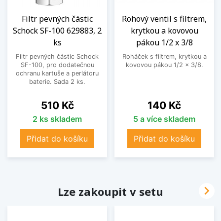
Filtr pevných částic
Rohový ventil s filtrem,
Schock SF-100 629883, 2
krytkou a kovovou
ks
pákou 1/2 x 3/8
Filtr pevných částic Schock
Roháček s filtrem, krytkou a
SF-100, pro dodatečnou
kovovou pákou 1/2 x 3/8.
ochranu kartuše a perlátoru
baterie. Sada 2 ks.
Cena
Cena
510 Kč
140 Kč
2 ks skladem
5 a více skladem
Přidat do košíku
Přidat do košíku

Lze zakoupit v setu