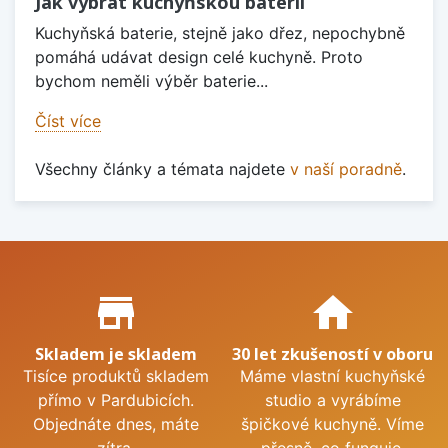
Jak vybrat kuchyňskou baterii
Kuchyňská baterie, stejně jako dřez, nepochybně
pomáhá udávat design celé kuchyně. Proto
bychom neměli výběr baterie...
Číst více
Všechny články a témata najdete
v naší poradně
.
Proč nakupovat u nás?
store_mall_directory
home
Skladem je skladem
30 let zkušeností v oboru
Tisíce produktů skladem
Máme vlastní kuchyňské
přímo v Pardubicích.
studio a vyrábíme
Objednáte dnes, máte
špičkové kuchyně. Víme
zítra.
přesně, co funguje.