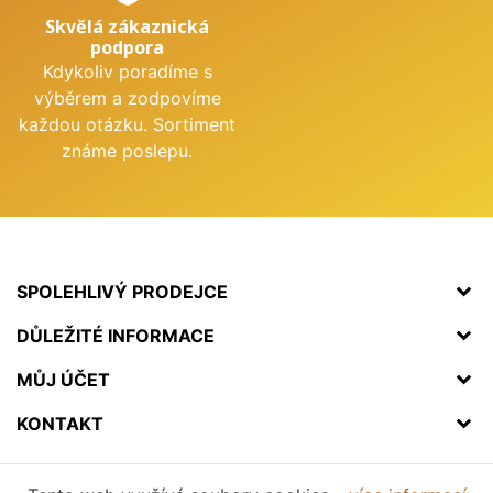
Skvělá zákaznická
podpora
Kdykoliv poradíme s
výběrem a zodpovíme
každou otázku. Sortiment
známe poslepu.
SPOLEHLIVÝ PRODEJCE
DŮLEŽITÉ INFORMACE
MŮJ ÚČET
KONTAKT