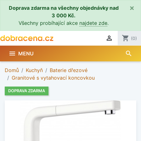
×
Doprava zdarma na všechny objednávky nad
3 000 Kč.
Všechny probíhající akce
najdete zde
.

shopping_cart
(0)
search

MENU
Domů
Kuchyň
Baterie dřezové
Granitové s vytahovací koncovkou
DOPRAVA ZDARMA