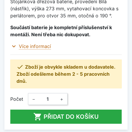
Stojánková dřezová baterie, provedení Bílá
(nástřik), výška 273 mm, vytahovací koncovka s
perlátorem, pro otvor 35 mm, otočná o 190 °.
Součástí baterie je kompletní příslušenství k
montáži. Není třeba nic dokupovat.
expand_more
Více informací

Zboží je obvykle skladem u dodavatele.
Zboží odešleme během 2 - 5 pracovních
dnů.
Počet
−
+

PŘIDAT DO KOŠÍKU