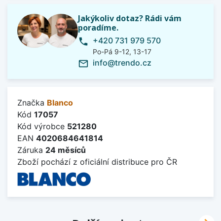
Jakýkoliv dotaz? Rádi vám
poradíme.
+420 731 979 570
phone
Po-Pá 9-12, 13-17
info@trendo.cz
mail_outline
Značka
Blanco
Kód
17057
Kód výrobce
521280
EAN
4020684641814
Záruka
24 měsíců
Zboží pochází z oficiální distribuce pro ČR