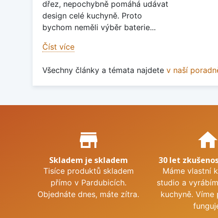
dřez, nepochybně pomáhá udávat
design celé kuchyně. Proto
bychom neměli výběr baterie...
Číst více
Všechny články a témata najdete
v naší poradn
Proč nakupovat u nás?
store_mall_directory
hom
Skladem je skladem
30 let zkušenos
Tisíce produktů skladem
Máme vlastní 
přímo v Pardubicích.
studio a vyrábí
Objednáte dnes, máte zítra.
kuchyně. Víme 
funguj