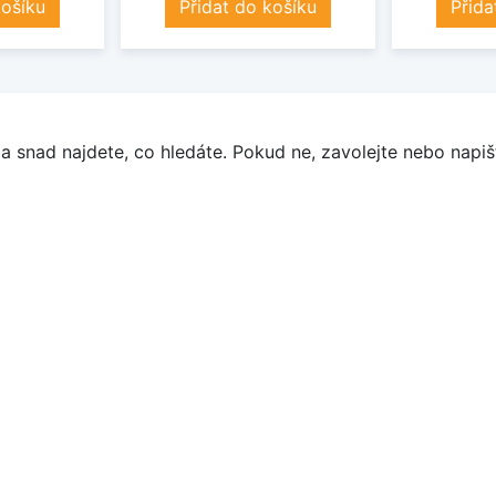
košíku
Přidat do košíku
Přida
a snad najdete, co hledáte. Pokud ne, zavolejte nebo napišt