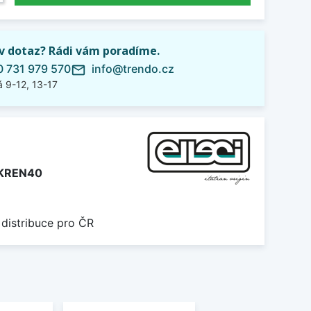
iv dotaz? Rádi vám poradíme.
 731 979 570
info@trendo.cz
mail_outline
 9-12, 13-17
KREN40
 distribuce pro ČR