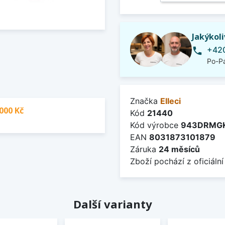
Jakýkol
+420
phone
Po-Pá
Značka
Elleci
000 Kč
Kód
21440
Kód výrobce
943DRMG
EAN
8031873101879
Záruka
24 měsíců
Zboží pochází z oficiální
Další varianty