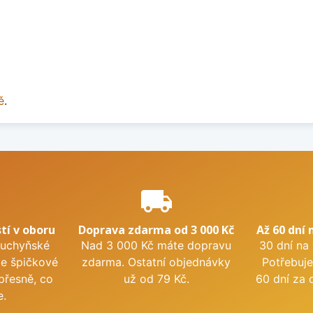
ě
.
e
local_shipping
tí v oboru
Doprava zdarma od 3 000 Kč
Až 60 dní 
kuchyňské
Nad 3 000 Kč máte dopravu
30 dní na
me špičkové
zdarma. Ostatní objednávky
Potřebuje
přesně, co
už od 79 Kč.
60 dní za 
e.