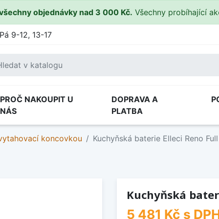
všechny objednávky nad 3 000 Kč.
Všechny probíhající a
Pá 9-12, 13-17
PROČ NAKOUPIT U
DOPRAVA A
P
NÁS
PLATBA
 vytahovací koncovkou
Kuchyňská baterie Elleci Reno Ful
Kuchyňská bateri
5 481 Kč
s DP