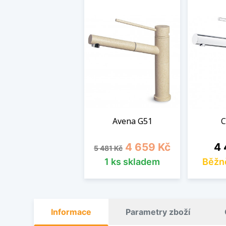
Avena G51
C
Běžná cena
Cena
Ce
4 659 Kč
4 
5 481 Kč
1 ks skladem
Běžn
Informace
Parametry zboží