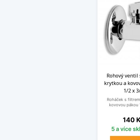
Rohový ventil 
krytkou a kovo
1/2 x 3
Roháček s filtrem
kovovou pákou 1
Cena
140 
5 a více s