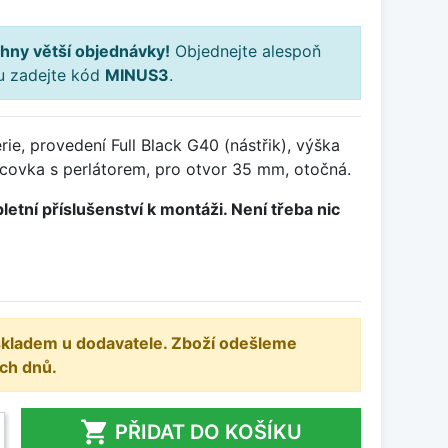
hny větší objednávky!
Objednejte alespoň
ku zadejte kód
MINUS3
.
ie, provedení Full Black G40 (nástřik), výška
ovka s perlátorem, pro otvor 35 mm, otočná.
letní příslušenství k montáži. Není třeba nic
 skladem u dodavatele. Zboží odešleme
ch dnů.

PŘIDAT DO KOŠÍKU