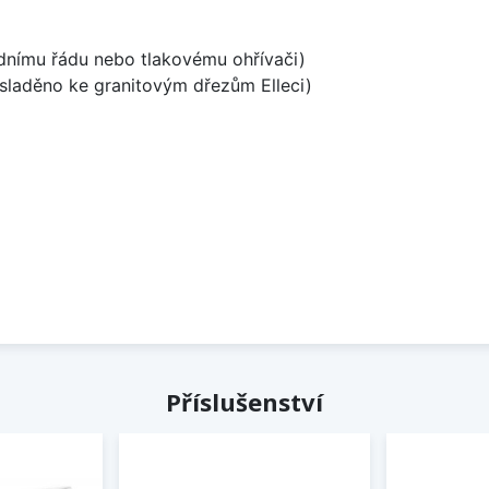
odnímu řádu nebo tlakovému ohřívači)
, sladěno ke granitovým dřezům Elleci)
Příslušenství