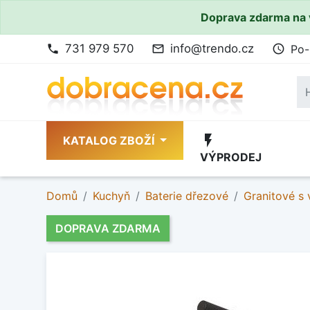
Doprava zdarma na 
731 979 570
info@trendo.cz
Po-
phone
mail_outline
access_time
flash_on
KATALOG ZBOŽÍ
VÝPRODEJ
Domů
Kuchyň
Baterie dřezové
Granitové s
DOPRAVA ZDARMA