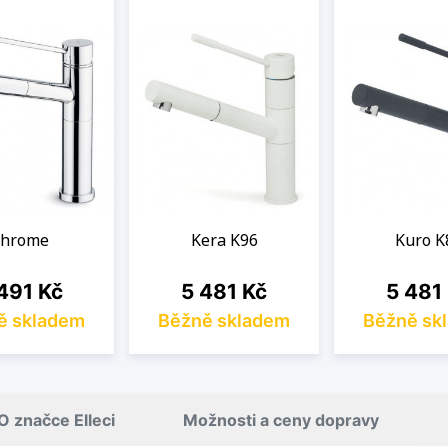
hrome
Kera K96
Kuro K
na
Cena
Cena
491 Kč
5 481 Kč
5 481
ě skladem
Běžně skladem
Běžně sk
O značce Elleci
Možnosti a ceny dopravy