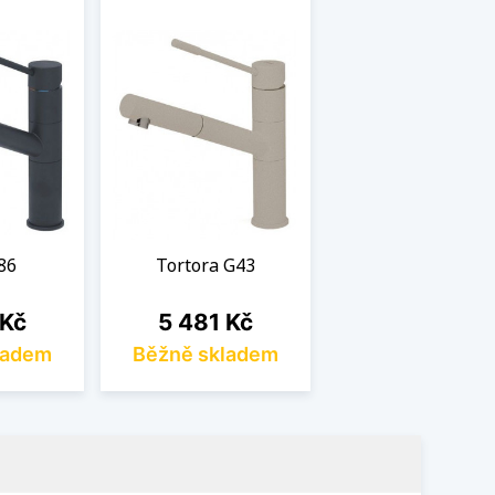
86
Tortora G43
Cena
 Kč
5 481 Kč
ladem
Běžně skladem