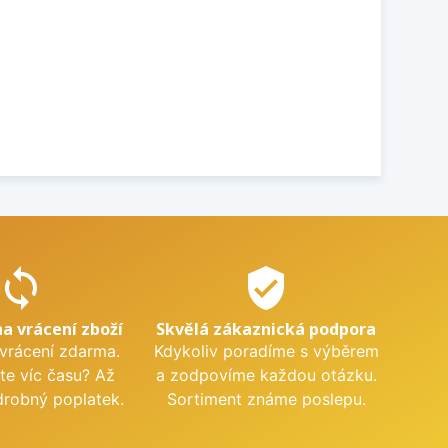
sync
verified_user
na vrácení zboží
Skvělá zákaznická podpora
 vrácení zdarma.
Kdykoliv poradíme s výběrem
te víc času? Až
a zodpovíme každou otázku.
drobný poplatek.
Sortiment známe poslepu.