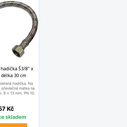
hadička Š3/8" x
 délka 30 cm
letená hadička. Na
 převlečná matka na
. 9 x 13 mm. PN 10.
Cena
57 Kč
íce skladem