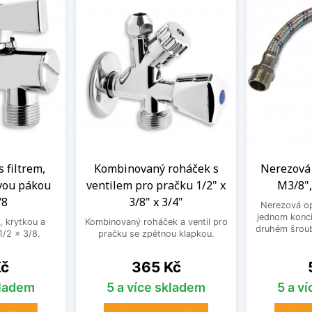
s filtrem,
Kombinovaný roháček s
Nerezová 
vou pákou
ventilem pro pračku 1/2" x
M3/8",
/8
3/8" x 3/4"
Nerezová op
jednom konci
, krytkou a
Kombinovaný roháček a ventil pro
druhém šroub
/2 x 3/8.
pračku se zpětnou klapkou.
Cena
Kč
365 Kč
kladem
5 a více skladem
5 a v