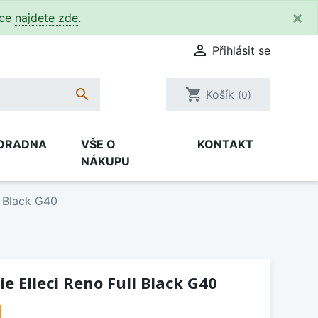
×
kce
najdete zde
.

Přihlásit se

shopping_cart
Košík
(0)
ORADNA
VŠE O
KONTAKT
NÁKUPU
l Black G40
e Elleci Reno Full Black G40
H