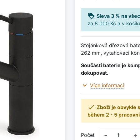
loyalty
Sleva 3 % na všec
za 8 000 Kč a v koší
Stojánková dřezová bater
262 mm, vytahovací konc
Součástí baterie je komp
dokupovat.
expand_more
Více informací

Zboží je obvykle
během 2 - 5 pracovní
Počet
−
+