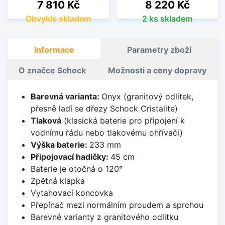
Cena
Cena
7 810 Kč
8 220 Kč
Obvykle skladem
2 ks skladem
Informace
Parametry zboží
O značce Schock
Možnosti a ceny dopravy
Barevná varianta:
Onyx (granitový odlitek,
přesně ladí se dřezy Schock Cristalite)
Tlaková
(klasická baterie pro připojení k
vodnímu řádu nebo tlakovému ohřívači)
Výška baterie:
233 mm
Připojovací hadičky:
45 cm
Baterie je otočná o 120°
Zpětná klapka
Vytahovací koncovka
Přepínač mezi normálním proudem a sprchou
Barevné varianty z granitového odlitku