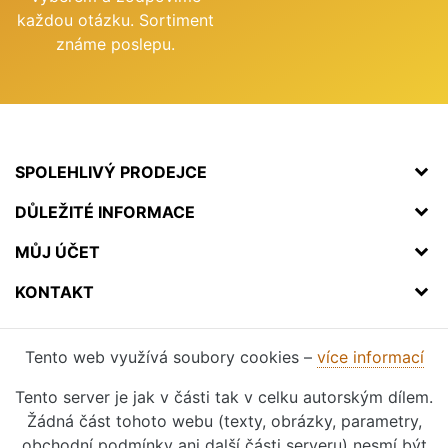
každou otázku. Sortiment
známe poslepu.
SPOLEHLIVÝ PRODEJCE
DŮLEŽITÉ INFORMACE
MŮJ ÚČET
KONTAKT
Tento web využívá soubory cookies –
více informací
Tento server je jak v části tak v celku autorským dílem.
Žádná část tohoto webu (texty, obrázky, parametry,
obchodní podmínky ani další části serveru) nesmí být