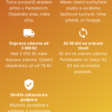
Tisíce produktů skladem
Máme vlastní kuchyňské
přímo v Pardubicích.
studio a vyrábíme
Objednáte dnes, máte
špičkové kuchyně. Víme
zítra.
přesně, co funguje.
local_shipping
sync
Doprava zdarma od
Až 60 dní na vrácení
3 000 Kč
zboží
Nad 3 000 Kč máte
30 dní na vrácení zdarma.
dopravu zdarma. Ostatní
Potřebujete víc času? Až
objednávky už od 79 Kč.
60 dní za drobný
poplatek.
verified_user
Skvělá zákaznická
podpora
Kdykoliv poradíme s
výběrem a zodpovíme