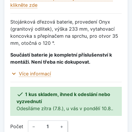
klikněte zde
Stojánková dřezová baterie, provedení Onyx
(granitový odlitek), výška 233 mm, vytahovací
koncovka s přepínačem na sprchu, pro otvor 35
mm, otočná o 120 °.
Součástí baterie je kompletní příslušenství k
montáži. Není třeba nic dokupovat.
expand_more
Více informací

1 kus skladem, ihned k odeslání nebo
vyzvednutí
Odesíláme zítra (7.8.), u vás v pondělí 10.8..
Počet
−
+