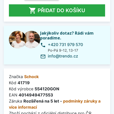

PŘIDAT DO KOŠÍKU
Jakýkoliv dotaz? Rádi vám
poradíme.
+420 731 979 570
phone
Po-Pá 9-12, 13-17
info@trendo.cz
mail_outline
Značka
Schock
Kód
41719
Kód výrobce
554120GON
EAN
4014949477553
Záruka
Rozšířená na 5 let -
podmínky záruky a
více informací
Zboží pochází z oficiální distribuce pro ČR