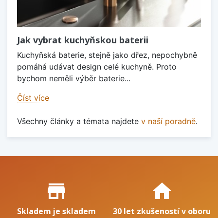
Jak vybrat kuchyňskou baterii
Kuchyňská baterie, stejně jako dřez, nepochybně
pomáhá udávat design celé kuchyně. Proto
bychom neměli výběr baterie...
Číst více
Všechny články a témata najdete
v naší poradně
.
Proč nakupovat u nás?
store_mall_directory
home
Skladem je skladem
30 let zkušeností v oboru