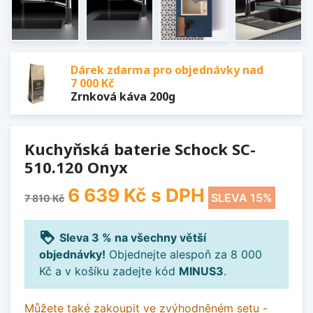
Dárek zdarma pro objednávky nad
7 000 Kč
Zrnková káva 200g
Kuchyňská baterie Schock SC-
510.120 Onyx
6 639 Kč
s DPH
SLEVA 15%
7 810 Kč
loyalty
Sleva 3 % na všechny větší
objednávky!
Objednejte alespoň za 8 000
Kč a v košíku zadejte kód
MINUS3
.
Můžete také zakoupit ve zvýhodněném setu -