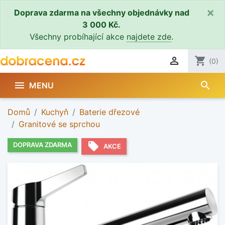
×
Doprava zdarma na všechny objednávky nad
3 000 Kč.
Všechny probíhající akce
najdete zde
.

shopping_cart
(0)
search

MENU
Domů
Kuchyň
Baterie dřezové
Granitové se sprchou
local_offer
DOPRAVA ZDARMA
AKCE