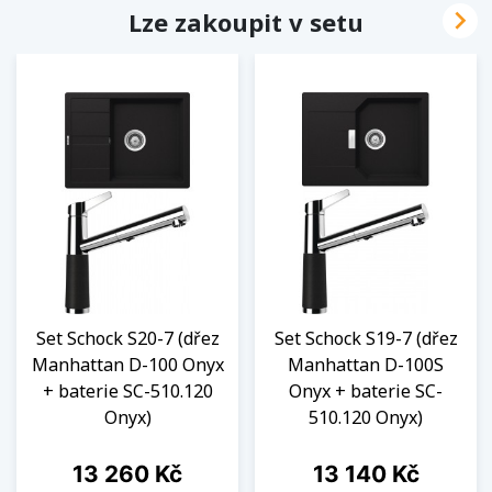

Lze zakoupit v setu
Set Schock S20-7 (dřez
Set Schock S19-7 (dřez
Manhattan D-100 Onyx
Manhattan D-100S
+ baterie SC-510.120
Onyx + baterie SC-
Onyx)
510.120 Onyx)
Cena
Cena
13 260 Kč
13 140 Kč