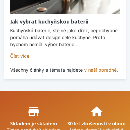
Jak vybrat kuchyňskou baterii
Kuchyňská baterie, stejně jako dřez, nepochybně
pomáhá udávat design celé kuchyně. Proto
bychom neměli výběr baterie...
Číst více
Všechny články a témata najdete
v naší poradně
.
Proč nakupovat u nás?
store_mall_directory
home
Skladem je skladem
30 let zkušeností v oboru
Tisíce produktů skladem
Máme vlastní kuchyňské