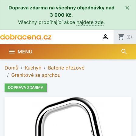
×
Doprava zdarma na všechny objednávky nad
3 000 Kč.
Všechny probíhající akce
najdete zde
.

shopping_cart
(0)
search

MENU
Domů
Kuchyň
Baterie dřezové
Granitové se sprchou
DOPRAVA ZDARMA