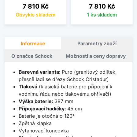
Cena
Cena
7 810 Kč
7 810 Kč
Obvykle skladem
1 ks skladem
Informace
Parametry zboží
O značce Schock
Možnosti a ceny dopravy
Barevná varianta:
Puro (granitový odlitek,
přesně ladí se dřezy Schock Cristadur)
Tlaková
(klasická baterie pro připojení k
vodnímu řádu nebo tlakovému ohřívači)
Výška baterie:
387 mm
Připojovací hadičky:
45 cm
Baterie je otočná o 120°
Zpětná klapka
Vytahovací koncovka