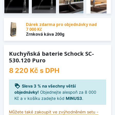
Dárek zdarma pro objednávky nad
7 000 Kč
Zrnková káva 200g
Kuchyňská baterie Schock SC-
530.120 Puro
8 220 Kč
s DPH
loyalty
Sleva 3 % na všechny větší
objednávky!
Objednejte alespoň za 8 000
Kč a v košíku zadejte kód
MINUS3
.
Můžete také zakoupit ve zvýhodněném setu -