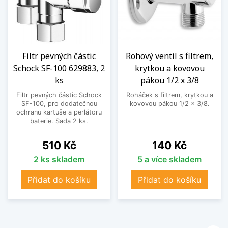
Filtr pevných částic
Rohový ventil s filtrem,
Schock SF-100 629883, 2
krytkou a kovovou
ks
pákou 1/2 x 3/8
Filtr pevných částic Schock
Roháček s filtrem, krytkou a
SF-100, pro dodatečnou
kovovou pákou 1/2 x 3/8.
ochranu kartuše a perlátoru
baterie. Sada 2 ks.
Cena
Cena
510 Kč
140 Kč
2 ks skladem
5 a více skladem
Přidat do košíku
Přidat do košíku