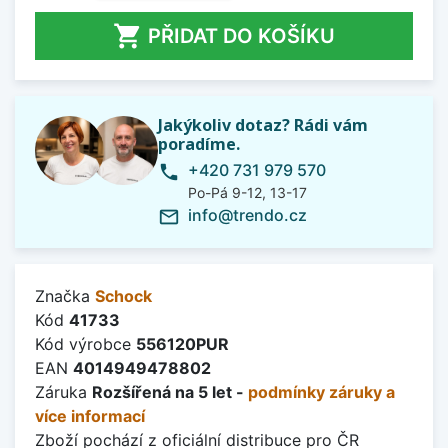

PŘIDAT DO KOŠÍKU
Jakýkoliv dotaz? Rádi vám
poradíme.
+420 731 979 570
phone
Po-Pá 9-12, 13-17
info@trendo.cz
mail_outline
Značka
Schock
Kód
41733
Kód výrobce
556120PUR
EAN
4014949478802
Záruka
Rozšířená na 5 let -
podmínky záruky a
více informací
Zboží pochází z oficiální distribuce pro ČR