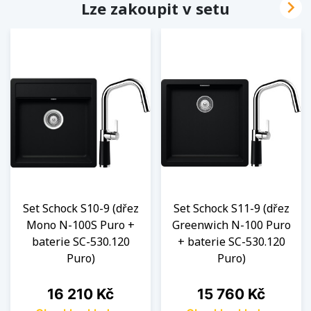

Lze zakoupit v setu
Set Schock S10-9 (dřez
Set Schock S11-9 (dřez
Mono N-100S Puro +
Greenwich N-100 Puro
baterie SC-530.120
+ baterie SC-530.120
Puro)
Puro)
Cena
Cena
16 210 Kč
15 760 Kč