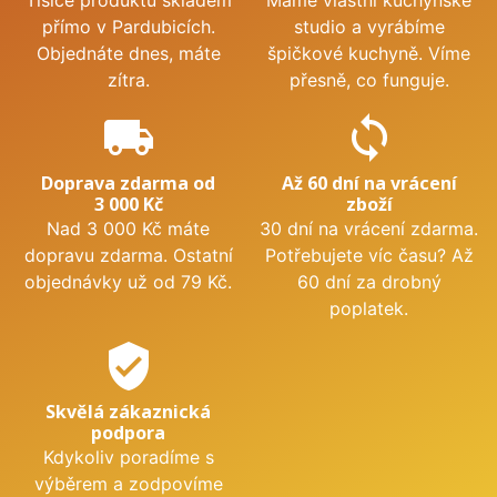
přímo v Pardubicích.
studio a vyrábíme
Objednáte dnes, máte
špičkové kuchyně. Víme
zítra.
přesně, co funguje.
local_shipping
sync
Doprava zdarma od
Až 60 dní na vrácení
3 000 Kč
zboží
Nad 3 000 Kč máte
30 dní na vrácení zdarma.
dopravu zdarma. Ostatní
Potřebujete víc času? Až
objednávky už od 79 Kč.
60 dní za drobný
poplatek.
verified_user
Skvělá zákaznická
podpora
Kdykoliv poradíme s
výběrem a zodpovíme