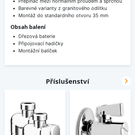
Přepínač mezi normálním proudem a sprchou
Barevné varianty z granitového odlitku
Montáž do standardního otvoru 35 mm
Obsah balení
Dřezová baterie
Připojovací hadičky
Montážní balíček

Příslušenství