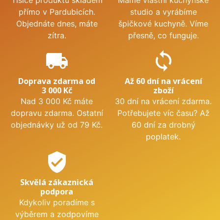
přímo v Pardubicích.
studio a vyrábíme
Objednáte dnes, máte
špičkové kuchyně. Víme
zítra.
přesně, co funguje.
local_shipping
sync
Doprava zdarma od
Až 60 dní na vrácení
3 000 Kč
zboží
Nad 3 000 Kč máte
30 dní na vrácení zdarma.
dopravu zdarma. Ostatní
Potřebujete víc času? Až
objednávky už od 79 Kč.
60 dní za drobný
poplatek.
verified_user
Skvělá zákaznická
podpora
Kdykoliv poradíme s
výběrem a zodpovíme