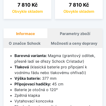
Cena
Cena
7 810 Kč
7 810 Kč
Obvykle skladem
Obvykle skladem
Informace
Parametry zboží
O značce Schock
Možnosti a ceny dopravy
Barevná varianta:
Magma (granitový odlitek,
přesně ladí se dřezy Schock Cristadur)
Tlaková
(klasická baterie pro připojení k
vodnímu řádu nebo tlakovému ohřívači)
Výška baterie:
377 mm
Připojovací hadičky:
45 cm
Baterie je otočná o 120°
Zpětná klapka
Vytahovací koncovka