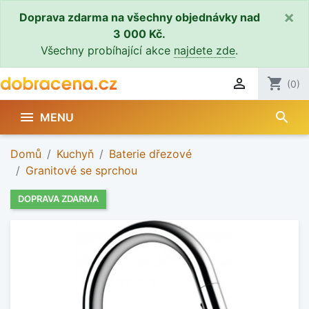
×
Doprava zdarma na všechny objednávky nad
3 000 Kč.
Všechny probíhající akce
najdete zde
.

shopping_cart
(0)
search

MENU
Domů
Kuchyň
Baterie dřezové
Granitové se sprchou
DOPRAVA ZDARMA