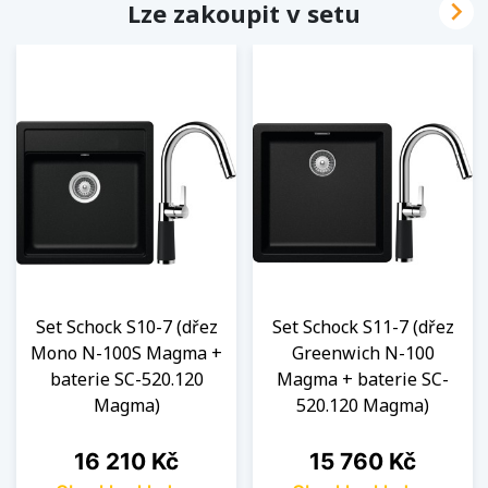

Lze zakoupit v setu
Set Schock S10-7 (dřez
Set Schock S11-7 (dřez
Mono N-100S Magma +
Greenwich N-100
baterie SC-520.120
Magma + baterie SC-
Magma)
520.120 Magma)
Cena
Cena
16 210 Kč
15 760 Kč