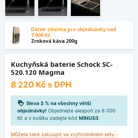
Dárek zdarma pro objednávky nad
7 000 Kč
Zrnková káva 200g
Kuchyňská baterie Schock SC-
520.120 Magma
8 220 Kč
s DPH
loyalty
Sleva 3 % na všechny větší
objednávky!
Objednejte alespoň za 8 000
Kč a v košíku zadejte kód
MINUS3
.
Můžete také zakoupit ve zvýhodněném setu -