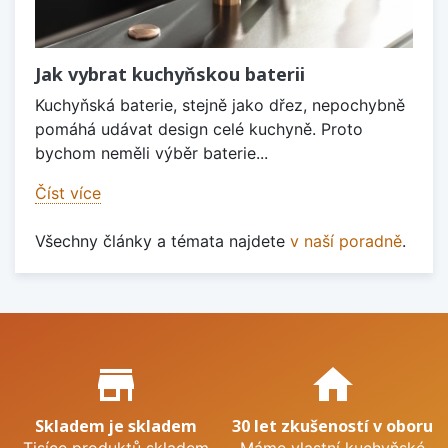
Jak vybrat kuchyňskou baterii
Kuchyňská baterie, stejně jako dřez, nepochybně
pomáhá udávat design celé kuchyně. Proto
bychom neměli výběr baterie...
Číst více
Všechny články a témata najdete
v naší poradně
.
Proč nakupovat u nás?
store_mall_directory
home
Skladem je skladem
30 let zkušeností v oboru
Tisíce produktů skladem
Máme vlastní kuchyňské