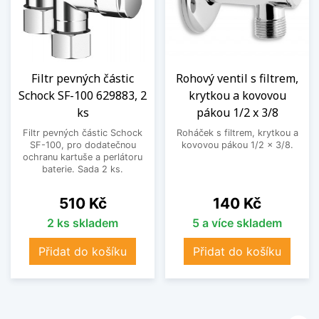
Filtr pevných částic
Rohový ventil s filtrem,
Schock SF-100 629883, 2
krytkou a kovovou
ks
pákou 1/2 x 3/8
Filtr pevných částic Schock
Roháček s filtrem, krytkou a
SF-100, pro dodatečnou
kovovou pákou 1/2 x 3/8.
ochranu kartuše a perlátoru
baterie. Sada 2 ks.
Cena
Cena
510 Kč
140 Kč
2 ks skladem
5 a více skladem
Přidat do košíku
Přidat do košíku