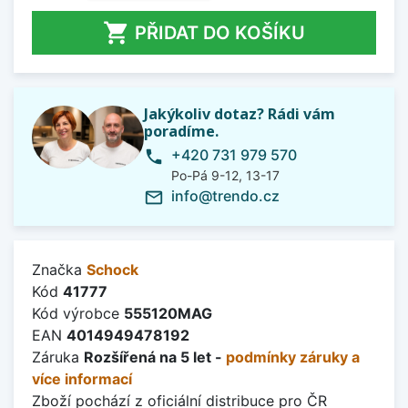

PŘIDAT DO KOŠÍKU
Jakýkoliv dotaz? Rádi vám
poradíme.
+420 731 979 570
phone
Po-Pá 9-12, 13-17
info@trendo.cz
mail_outline
Značka
Schock
Kód
41777
Kód výrobce
555120MAG
EAN
4014949478192
Záruka
Rozšířená na 5 let -
podmínky záruky a
více informací
Zboží pochází z oficiální distribuce pro ČR