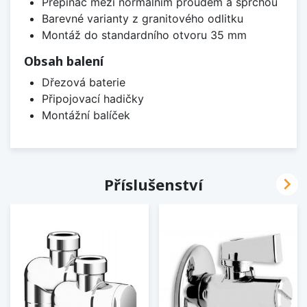
Přepínač mezi normálním proudem a sprchou
Barevné varianty z granitového odlitku
Montáž do standardního otvoru 35 mm
Obsah balení
Dřezová baterie
Připojovací hadičky
Montážní balíček

Příslušenství