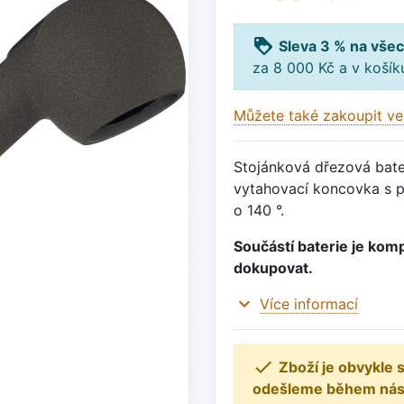
loyalty
Sleva 3 % na všec
za 8 000 Kč a v koší
Můžete také zakoupit ve
Stojánková dřezová bater
vytahovací koncovka s p
o 140 °.
Součástí baterie je komp
dokupovat.
expand_more
Více informací

Zboží je obvykle
odešleme během násle