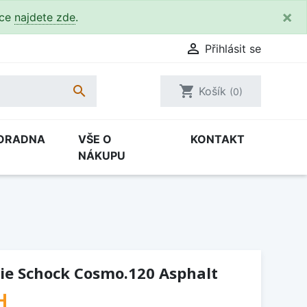
×
kce
najdete zde
.

Přihlásit se

shopping_cart
Košík
(0)
ORADNA
VŠE O
KONTAKT
NÁKUPU
ie Schock Cosmo.120 Asphalt
H