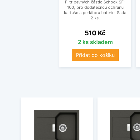
Filtr pevných částic Schock SF-
100, pro dodatečnou ochranu
kartuše a perlátoru baterie. Sada
2 ks.
Cena
510 Kč
2 ks skladem
Přidat do košíku