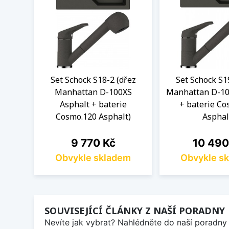
Set Schock S18-2 (dřez
Set Schock S1
Manhattan D-100XS
Manhattan D-10
Asphalt + baterie
+ baterie Co
Cosmo.120 Asphalt)
Asphal
Cena
Cena
9 770 Kč
10 490
Obvykle skladem
Obvykle s
SOUVISEJÍCÍ ČLÁNKY Z NAŠÍ PORADNY
Nevíte jak vybrat? Nahlédněte do naší poradny 