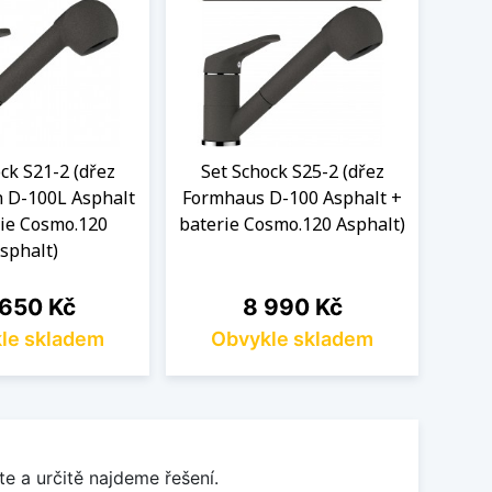
ck S21-2 (dřez
Set Schock S25-2 (dřez
Se
 D-100L Asphalt
Formhaus D-100 Asphalt +
Form
rie Cosmo.120
baterie Cosmo.120 Asphalt)
bater
sphalt)
na
Cena
 650 Kč
8 990 Kč
le skladem
Obvykle skladem
O
e a určitě najdeme řešení.