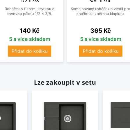
1/2 x 3/8
3/8" x 3/4"
Roháček s filtrem, krytkou a
Kombinovaný roháček a ventil pr
kovovou pákou 1/2 x 3/8.
pračku se zpětnou klapkou.
Cena
Cena
140 Kč
365 Kč
5 a více skladem
5 a více skladem
Přidat do košíku
Přidat do košíku
Lze zakoupit v setu