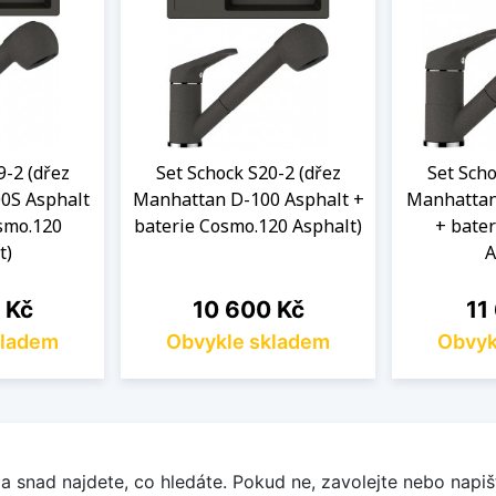
9-2 (dřez
Set Schock S20-2 (dřez
Set Scho
0S Asphalt
Manhattan D-100 Asphalt +
Manhattan
smo.120
baterie Cosmo.120 Asphalt)
+ bate
t)
A
Cena
Ce
 Kč
10 600 Kč
11
kladem
Obvykle skladem
Obvyk
a snad najdete, co hledáte. Pokud ne, zavolejte nebo napišt