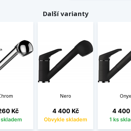
Další varianty
Chrom
Nero
Onyx
na
Cena
Cena
260 Kč
4 400 Kč
4 400
s skladem
Obvykle skladem
1 ks skl