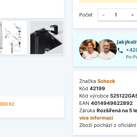
Počet
−
+
Jakýkol
+420
phone
Po-Pá
Značka
Schock
Kód
42199
Kód výrobce
525122GA
EAN
4014949622892
000 Kč
Záruka
Rozšířená na 5 l
více informací
Zboží pochází z oficiální