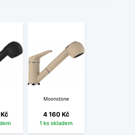
Moonstone
Cena
 Kč
4 160 Kč
adem
1 ks skladem