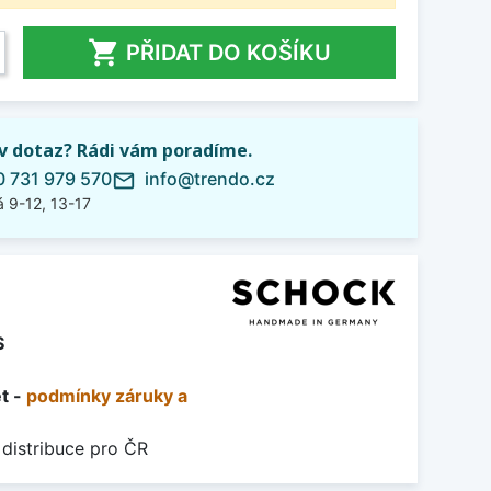

PŘIDAT DO KOŠÍKU
iv dotaz? Rádi vám poradíme.
 731 979 570
info@trendo.cz
mail_outline
 9-12, 13-17
S
et -
podmínky záruky a
 distribuce pro ČR