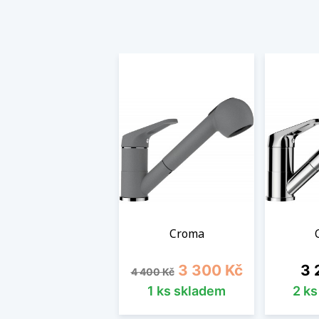
Croma
Běžná cena
Cena
Ce
3 300 Kč
3 
4 400 Kč
1 ks skladem
2 k