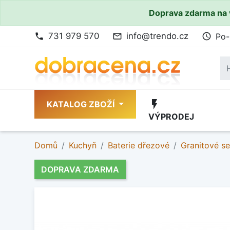
Doprava zdarma na 
731 979 570
info@trendo.cz
Po-
phone
mail_outline
access_time
flash_on
KATALOG ZBOŽÍ
VÝPRODEJ
Domů
Kuchyň
Baterie dřezové
Granitové s
DOPRAVA ZDARMA