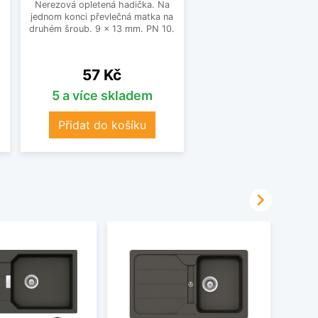
Nerezová opletená hadička. Na
jednom konci převlečná matka na
o
druhém šroub. 9 x 13 mm. PN 10.
Cena
57 Kč
5 a více skladem
Přidat do košíku
