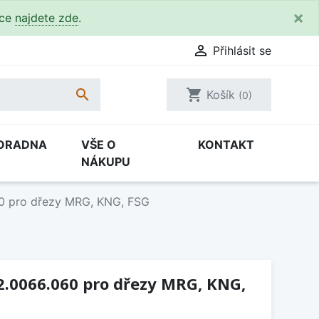
×
kce
najdete zde
.

Přihlásit se

shopping_cart
Košík
(0)
ORADNA
VŠE O
KONTAKT
NÁKUPU
60 pro dřezy MRG, KNG, FSG
2.0066.060 pro dřezy MRG, KNG,