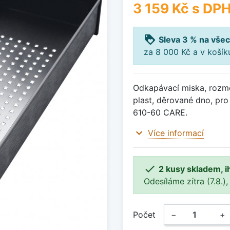
3 159 Kč
s DP
loyalty
Sleva 3 % na všec
za 8 000 Kč a v koší
Odkapávací miska, rozm
plast, děrované dno, pr
610-60 CARE.
expand_more
Více informací

2 kusy skladem, i
Odesíláme zítra (7.8.),
Počet
−
+