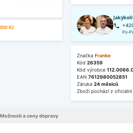
Jakýkol
+420
phone
000 Kč
Po-Pá
Značka
Franke
Kód
26359
Kód výrobce
112.0066.
EAN
7612980052851
Záruka
24 měsíců
Zboží pochází z oficiální
Možnosti a ceny dopravy