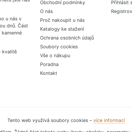
Obchodní podmínky
Přihlásit 
O nás
Registrov
o u nás v
Proč nakoupit u nás
vou dnů. Část
Katalogy ke stažení
ší kamenné
Ochrana osobních údajů
Soubory cookies
 kvalitě
Vše o nákupu
Poradna
Kontakt
Tento web využívá soubory cookies –
více informací
m dílem. Žádná část tohoto webu (texty, obrázky, parametry,