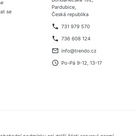
se
Pardubice,
at se
Česká republika
phone
731 979 570
phone
736 608 124
mail_outline
info@trendo.cz
access_time
Po-Pá 9-12, 13-17
 obchodní podmínky ani další části serveru) nesmí