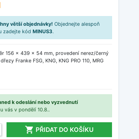
H
hny větší objednávky!
Objednejte alespoň
ku zadejte kód
MINUS3
.
ěr 156 x 439 x 54 mm, provedení nerez/černý
o dřezy Franke FSG, KNG, KNG PRO 110, MRG
hned k odeslání nebo vyzvednutí
 u vás v pondělí 10.8..

PŘIDAT DO KOŠÍKU