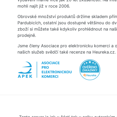
mohli najít již v roce 2006.
Obrovské množství produktů držíme skladem přím
Pardubicích, ostatní jsou dostupné většinou do d
zboží si můžete také kdykoliv prohlédnout na na
prodejně.
Jsme členy Asociace pro elektronicku komerci a o
našich služeb svědčí také recenze na Heureka.cz.
Tento server je jak v části tak v celku autorský