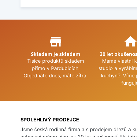
Proč nakupovat u nás?
store_mall_directory
hom
Skladem je skladem
30 let zkušenos
Tisíce produktů skladem
Máme vlastní 
přímo v Pardubicích.
studio a vyrábí
Objednáte dnes, máte zítra.
kuchyně. Víme 
funguj
SPOLEHLIVÝ PRODEJCE
Jsme česká rodinná firma a s prodejem dřezů a 
vybavení máme více jak 20 let zkušeností. Na inte