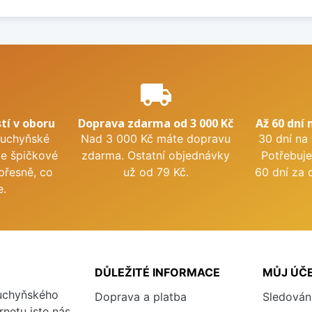
e
local_shipping
tí v oboru
Doprava zdarma od 3 000 Kč
Až 60 dní 
kuchyňské
Nad 3 000 Kč máte dopravu
30 dní na
me špičkové
zdarma. Ostatní objednávky
Potřebuje
přesně, co
už od 79 Kč.
60 dní za 
e.
DŮLEŽITÉ INFORMACE
MŮJ ÚČ
kuchyňského
Doprava a platba
Sledován
rnetu jste nás