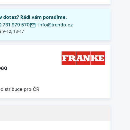
iv dotaz? Rádi vám poradíme.
 731 979 570
info@trendo.cz
mail_outline
 9-12, 13-17
060
 distribuce pro ČR