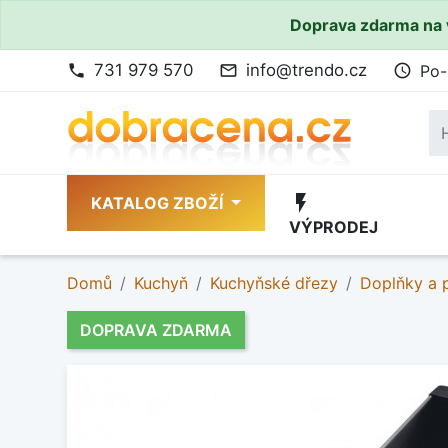
Doprava zdarma na 
731 979 570
info@trendo.cz
Po-
phone
mail_outline
access_time
flash_on
KATALOG ZBOŽÍ
VÝPRODEJ
Domů
Kuchyň
Kuchyňské dřezy
Doplňky a p
DOPRAVA ZDARMA