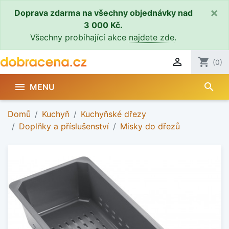
×
Doprava zdarma na všechny objednávky nad
3 000 Kč.
Všechny probíhající akce
najdete zde
.

shopping_cart
(0)
search

MENU
Domů
Kuchyň
Kuchyňské dřezy
Doplňky a příslušenství
Misky do dřezů