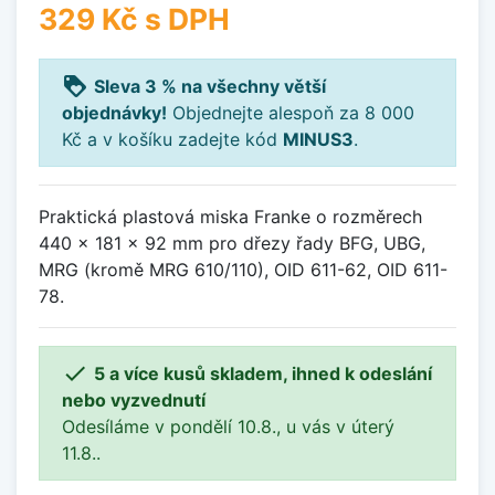
329 Kč
s DPH
loyalty
Sleva 3 % na všechny větší
objednávky!
Objednejte alespoň za 8 000
Kč a v košíku zadejte kód
MINUS3
.
Praktická plastová miska Franke o rozměrech
440 × 181 × 92 mm pro dřezy řady BFG, UBG,
MRG (kromě MRG 610/110), OID 611-62, OID 611-
78.

5 a více kusů skladem, ihned k odeslání
nebo vyzvednutí
Odesíláme v pondělí 10.8., u vás v úterý
11.8..