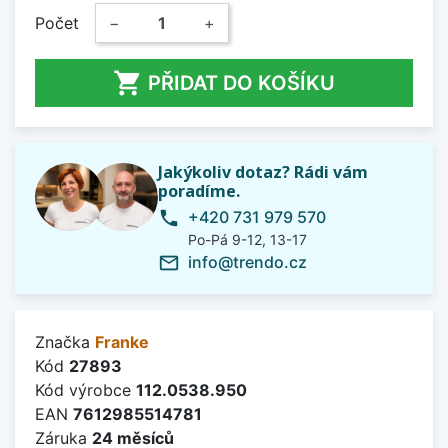
Počet
−
+

PŘIDAT DO KOŠÍKU
Jakýkoliv dotaz? Rádi vám
poradíme.
+420 731 979 570
phone
Po-Pá 9-12, 13-17
info@trendo.cz
mail_outline
Značka
Franke
Kód
27893
Kód výrobce
112.0538.950
EAN
7612985514781
Záruka
24 měsíců