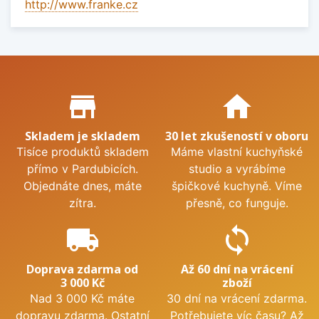
http://www.franke.cz
Proč nakupovat u nás?
store_mall_directory
home
Skladem je skladem
30 let zkušeností v oboru
Tisíce produktů skladem
Máme vlastní kuchyňské
přímo v Pardubicích.
studio a vyrábíme
Objednáte dnes, máte
špičkové kuchyně. Víme
zítra.
přesně, co funguje.
local_shipping
sync
Doprava zdarma od
Až 60 dní na vrácení
3 000 Kč
zboží
Nad 3 000 Kč máte
30 dní na vrácení zdarma.
dopravu zdarma. Ostatní
Potřebujete víc času? Až